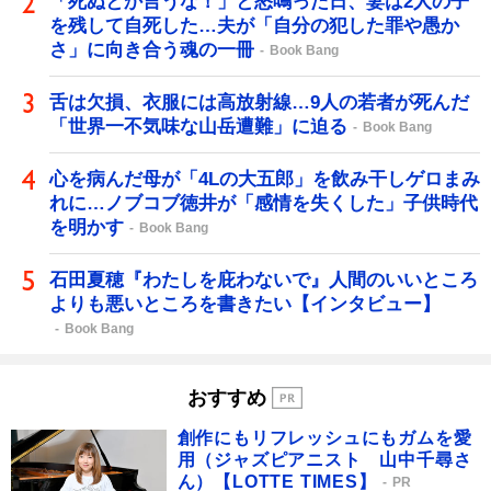
「死ぬとか言うな！」と怒鳴った日、妻は2人の子
を残して自死した…夫が「自分の犯した罪や愚か
さ」に向き合う魂の一冊
Book Bang
舌は欠損、衣服には高放射線…9人の若者が死んだ
「世界一不気味な山岳遭難」に迫る
Book Bang
心を病んだ母が「4Lの大五郎」を飲み干しゲロまみ
れに…ノブコブ徳井が「感情を失くした」子供時代
を明かす
Book Bang
石田夏穂『わたしを庇わないで』人間のいいところ
よりも悪いところを書きたい【インタビュー】
Book Bang
おすすめ
創作にもリフレッシュにもガムを愛
用（ジャズピアニスト 山中千尋さ
ん）【LOTTE TIMES】
PR