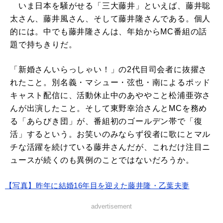
いま日本を騒がせる「三大藤井」といえば、藤井聡
太さん、藤井風さん、そして藤井隆さんである。個人
的には。中でも藤井隆さんは、年始からMC番組の話
題で持ちきりだ。
「新婚さんいらっしゃい！」の2代目司会者に抜擢さ
れたこと。別名義・マシュー・弦也・南によるポッド
キャスト配信に、活動休止中のあややこと松浦亜弥さ
んが出演したこと。そして東野幸治さんとMCを務め
る「あらびき団」が、番組初のゴールデン帯で「復
活」するという。お笑いのみならず役者に歌にとマル
チな活躍を続けている藤井さんだが、これだけ注目ニ
ュースが続くのも異例のことではないだろうか。
【写真】昨年に結婚16年目を迎えた藤井隆・乙葉夫妻
advertisement