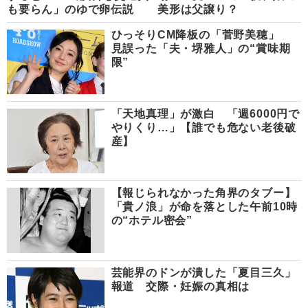
も要らん」のゆで卵伝説
美形は父譲り？
ひっそりCM降板の「菅野美穂」
見誤った「夫・堺雅人」の“賞味期
限”
「天地真理」が激白 「週6000円で
やりくり…」【誰でも危ない老後破
産】
【報じられなかった角界のタブー】
「貴ノ浪」が命を落とした午前10時
の“ホテル密会”
芸能界のドンが潰した「夏目三久」
報道 交際・妊娠の真相は