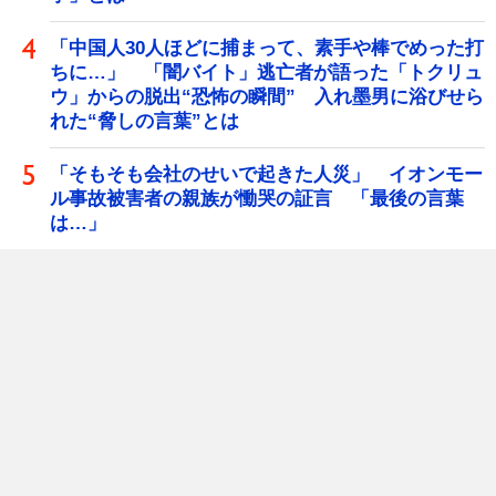
「中国人30人ほどに捕まって、素手や棒でめった打
ちに…」 「闇バイト」逃亡者が語った「トクリュ
ウ」からの脱出“恐怖の瞬間” 入れ墨男に浴びせら
れた“脅しの言葉”とは
「そもそも会社のせいで起きた人災」 イオンモー
ル事故被害者の親族が慟哭の証言 「最後の言葉
は…」