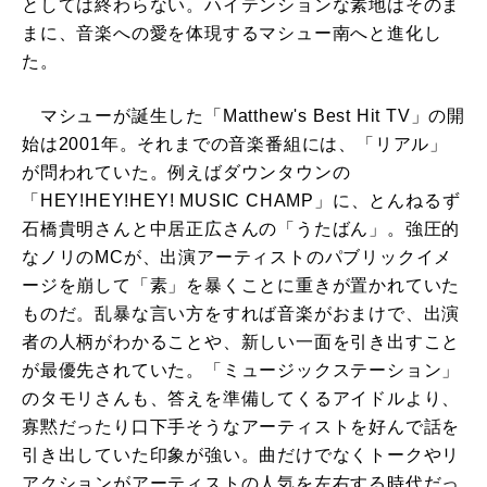
としては終わらない。ハイテンションな素地はそのま
まに、音楽への愛を体現するマシュー南へと進化し
た。
マシューが誕生した「Matthew's Best Hit TV」の開
始は2001年。それまでの音楽番組には、「リアル」
が問われていた。例えばダウンタウンの
「HEY!HEY!HEY! MUSIC CHAMP」に、とんねるず
石橋貴明さんと中居正広さんの「うたばん」。強圧的
なノリのMCが、出演アーティストのパブリックイメ
ージを崩して「素」を暴くことに重きが置かれていた
ものだ。乱暴な言い方をすれば音楽がおまけで、出演
者の人柄がわかることや、新しい一面を引き出すこと
が最優先されていた。「ミュージックステーション」
のタモリさんも、答えを準備してくるアイドルより、
寡黙だったり口下手そうなアーティストを好んで話を
引き出していた印象が強い。曲だけでなくトークやリ
アクションがアーティストの人気を左右する時代だっ