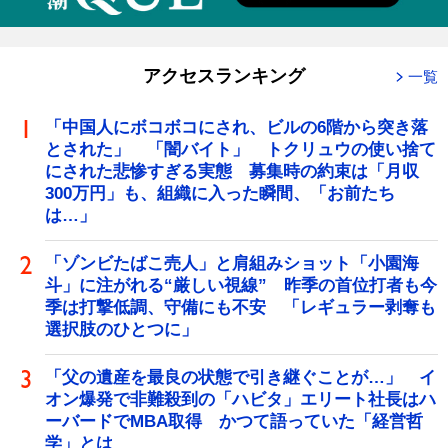
アクセスランキング
一覧
「中国人にボコボコにされ、ビルの6階から突き落
とされた」 「闇バイト」 トクリュウの使い捨て
にされた悲惨すぎる実態 募集時の約束は「月収
300万円」も、組織に入った瞬間、「お前たち
は…」
「ゾンビたばこ売人」と肩組みショット「小園海
斗」に注がれる“厳しい視線” 昨季の首位打者も今
季は打撃低調、守備にも不安 「レギュラー剥奪も
選択肢のひとつに」
「父の遺産を最良の状態で引き継ぐことが…」 イ
オン爆発で非難殺到の「ハビタ」エリート社長はハ
ーバードでMBA取得 かつて語っていた「経営哲
学」とは