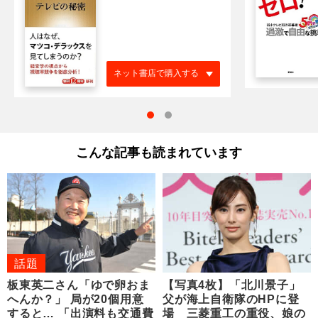
ネット書店で購入する
こんな記事も読まれています
話題
板東英二さん「ゆで卵おま
【写真4枚】「北川景子」
へんか？」 局が20個用意
父が海上自衛隊のHPに登
すると… 「出演料も交通費
場 三菱重工の重役、娘の