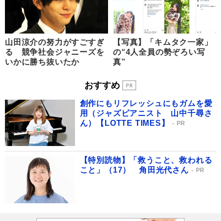
山田涼介の努力がすごすぎ
【写真】「キムタク一家」
る 競争社会ジャニーズを
の“4人全員の勢ぞろい写
いかに勝ち抜いたか
真”
おすすめ
創作にもリフレッシュにもガムを愛
用（ジャズピアニスト 山中千尋さ
ん）【LOTTE TIMES】
PR
【特別読物】「救うこと、救われる
こと」（17） 角田光代さん
PR