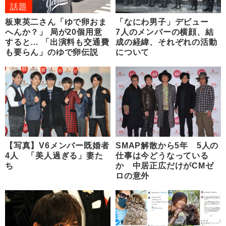
話題
板東英二さん「ゆで卵おま
「なにわ男子」デビュー
へんか？」 局が20個用意
7人のメンバーの横顔、結
すると… 「出演料も交通費
成の経緯、それぞれの活動
も要らん」のゆで卵伝説
について
【写真】V6メンバー既婚者
SMAP解散から5年 5人の
4人 「美人過ぎる」妻た
仕事は今どうなっている
ち
か 中居正広だけがCMゼ
ロの意外