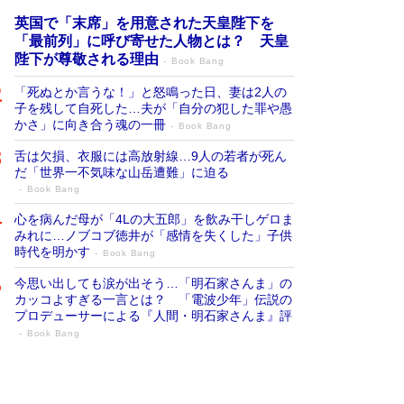
英国で「末席」を用意された天皇陛下を
「最前列」に呼び寄せた人物とは？ 天皇
陛下が尊敬される理由
Book Bang
「死ぬとか言うな！」と怒鳴った日、妻は2人の
子を残して自死した…夫が「自分の犯した罪や愚
かさ」に向き合う魂の一冊
Book Bang
舌は欠損、衣服には高放射線…9人の若者が死ん
だ「世界一不気味な山岳遭難」に迫る
Book Bang
心を病んだ母が「4Lの大五郎」を飲み干しゲロま
みれに…ノブコブ徳井が「感情を失くした」子供
時代を明かす
Book Bang
今思い出しても涙が出そう…「明石家さんま」の
カッコよすぎる一言とは？ 「電波少年」伝説の
プロデューサーによる『人間・明石家さんま』評
Book Bang
「叱って伸びるやつは、褒めたらもっと伸
びる」俳優・高嶋政伸が家族に教わっ
た“人を育てるコツ”…芸への考え方を明か