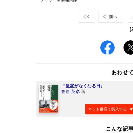
前へ
[
あわせ
『皇室がなくなる日』
笠原 英彦
著
ネット書店で購入する
こんな記