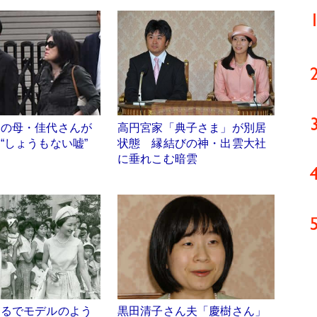
んの母・佳代さんが
高円宮家「典子さま」が別居
“しょうもない嘘”
状態 縁結びの神・出雲大社
に垂れこむ暗雲
まるでモデルのよう
黒田清子さん夫「慶樹さん」