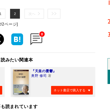
1
2
次へ
2/2ページ]
0
て読みたい関連本
『天皇の憂鬱』
奥野 修司
著
ネット書店で購入する
事も読まれています