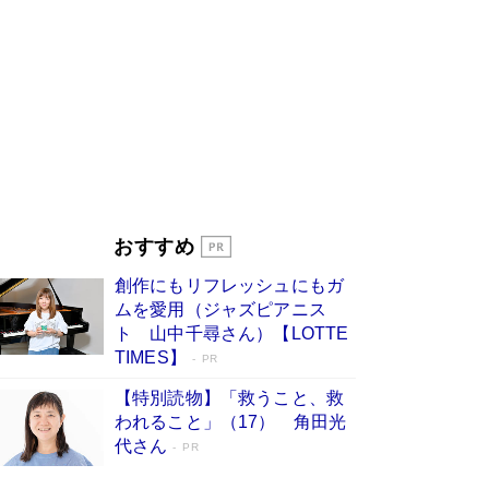
す
Book Bang
「『火垂るの墓』は、大嘘である」原作者が抱き
続けた“自責の念”とは…「自己憐憫は描きたくな
い」監督が徹底的にこだわったこと（後編） #
戦争の記憶
Book Bang
美輪明宏 晩年の回答を集めた『ほほえんで生き
るための人生相談』がランクイン［エンターテイ
メントベストセラー］
Book Bang
「宇宙兄弟」最終46巻がベストセラー1位 宇宙
おすすめ
開発への関心を押し上げた18年の物語に幕 特装
版には「宇宙で描かれたマンガ」も収録
創作にもリフレッシュにもガ
Book Bang
ムを愛用（ジャズピアニス
「不意に涙が出そうに…」高嶋政伸が明かし
ト 山中千尋さん）【LOTTE
た“13歳の娘を暴行する役”への葛藤 インティマ
TIMES】
PR
シーコーディネーターに支えられたNHK『大奥』
の裏側
Book Bang
【特別読物】「救うこと、救
われること」（17） 角田光
代さん
PR