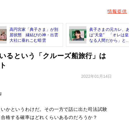
情報提供
高円宮家「典子さま」が別
眞子さまの元カレ、
居状態 縁結びの神・出雲
は“天皇” 「オレは
大社に垂れこむ暗雲
なる人間だから」と..
いるという「クルーズ船旅行」は
ト
2022年01月14日
」
いかというわけだ。その一方で話に出た司法試験
に合格する確率はどれくらいあるのだろうか？