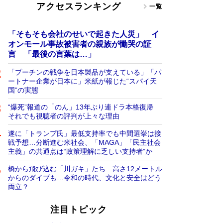
アクセスランキング
一覧
「そもそも会社のせいで起きた人災」 イ
オンモール事故被害者の親族が慟哭の証
言 「最後の言葉は…」
「プーチンの戦争を日本製品が支えている」「パ
ートナー企業が日本に」米紙が報じた“スパイ天
国”の実態
“爆死”報道の「のん」13年ぶり連ドラ本格復帰
それでも視聴者の評判が上々な理由
遂に「トランプ氏」最低支持率でも中間選挙は接
戦予想…分断進む米社会、「MAGA」「民主社会
主義」の共通点は“政策理解に乏しい支持者”か
橋から飛び込む「川ガキ」たち 高さ12メートル
からのダイブも…令和の時代、文化と安全はどう
両立？
注目トピック