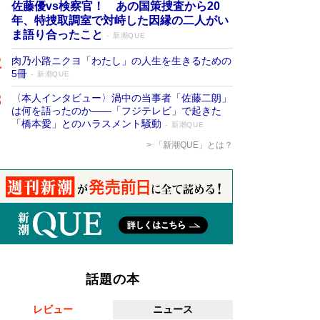
佐藤優vs検察官！ あの国策捜査から20
年、特捜取調室で対峙した因縁の二人がい
ま語り合ったこと
新潮QUE
肉乃小路ニクヨ「わたし」の人生を生きるための
5冊
新潮QUE
〈本人インタビュー〉渦中の当事者「佐藤二朗」
は何を語ったのか――「フジテレビ」で起きた
「橋本愛」とのハラスメント騒動
新潮QUE
「新潮QUE」とは？
話題の本
レビュー
ニュース