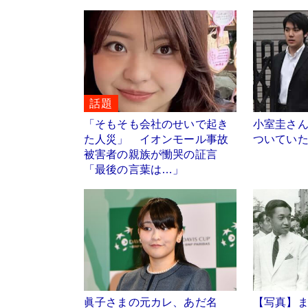
話題
「そもそも会社のせいで起き
小室圭さ
た人災」 イオンモール事故
ついていた
被害者の親族が慟哭の証言
「最後の言葉は…」
眞子さまの元カレ、あだ名
【写真】