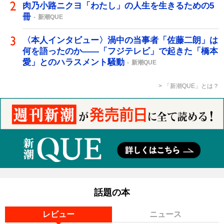
肉乃小路ニクヨ「わたし」の人生を生きるための5
冊
新潮QUE
〈本人インタビュー〉渦中の当事者「佐藤二朗」は
何を語ったのか――「フジテレビ」で起きた「橋本
愛」とのハラスメント騒動
新潮QUE
「新潮QUE」とは？
話題の本
レビュー
ニュース