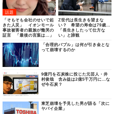
話題
「そもそも会社のせいで起
Z世代は長生きを望まな
きた人災」 イオンモール
い？ 希望の寿命は79歳…
事故被害者の親族が慟哭の
「長生きしたって仕方な
証言 「最後の言葉は…」
い」と諦観
「合理的バブル」は何が引き金とな
って崩壊するのか
9億円を石炭株に投じた元芸人・井
村俊哉 含み益は2億5千万円に…な
ぜ今石炭？
東芝崩壊を予見した男が語る「次に
ヤバイ企業」