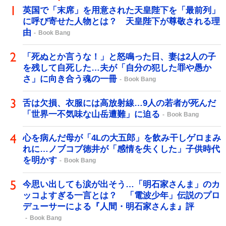
英国で「末席」を用意された天皇陛下を「最前列」
に呼び寄せた人物とは？ 天皇陛下が尊敬される理
由
Book Bang
「死ぬとか言うな！」と怒鳴った日、妻は2人の子
を残して自死した…夫が「自分の犯した罪や愚か
さ」に向き合う魂の一冊
Book Bang
舌は欠損、衣服には高放射線…9人の若者が死んだ
「世界一不気味な山岳遭難」に迫る
Book Bang
心を病んだ母が「4Lの大五郎」を飲み干しゲロまみ
れに…ノブコブ徳井が「感情を失くした」子供時代
を明かす
Book Bang
今思い出しても涙が出そう…「明石家さんま」のカ
ッコよすぎる一言とは？ 「電波少年」伝説のプロ
デューサーによる『人間・明石家さんま』評
Book Bang