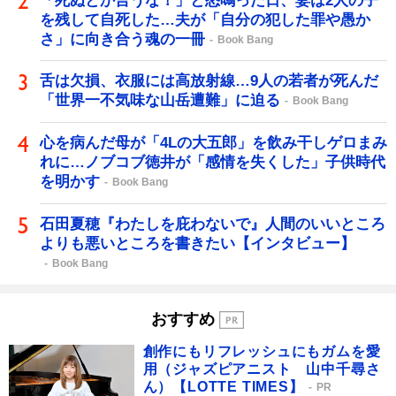
「死ぬとか言うな！」と怒鳴った日、妻は2人の子
を残して自死した…夫が「自分の犯した罪や愚か
さ」に向き合う魂の一冊
Book Bang
舌は欠損、衣服には高放射線…9人の若者が死んだ
「世界一不気味な山岳遭難」に迫る
Book Bang
心を病んだ母が「4Lの大五郎」を飲み干しゲロまみ
れに…ノブコブ徳井が「感情を失くした」子供時代
を明かす
Book Bang
石田夏穂『わたしを庇わないで』人間のいいところ
よりも悪いところを書きたい【インタビュー】
Book Bang
おすすめ
創作にもリフレッシュにもガムを愛
用（ジャズピアニスト 山中千尋さ
ん）【LOTTE TIMES】
PR