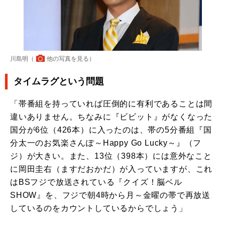
川島明（
他の写真を見る
）
タイムラグという問題
「帯番組を持っていれば圧倒的に有利であることは間
違いありません。ちなみに『ビビット』がなくなった
国分が6位（426本）に入ったのは、帯の5分番組『国
分太一のお気楽さんぽ～Happy Go Lucky～』（フ
ジ）が大きい。また、13位（398本）には意外なこと
に岡田圭右（ますだおかだ）が入っていますが、これ
はBSフジで放送されている『クイズ！脳ベル
SHOW』を、フジで朝4時から月～金曜の帯で再放送
しているのをカウントしているからでしょう」