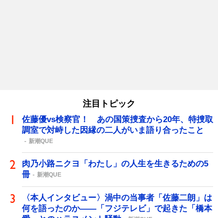
注目トピック
佐藤優vs検察官！ あの国策捜査から20年、特捜取
調室で対峙した因縁の二人がいま語り合ったこと
新潮QUE
肉乃小路ニクヨ「わたし」の人生を生きるための5
冊
新潮QUE
〈本人インタビュー〉渦中の当事者「佐藤二朗」は
何を語ったのか――「フジテレビ」で起きた「橋本