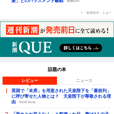
愛」とのハラスメント騒動
新潮QUE
「新潮QUE」とは？
話題の本
レビュー
ニュース
英国で「末席」を用意された天皇陛下を「最前列」
に呼び寄せた人物とは？ 天皇陛下が尊敬される理
由
Book Bang