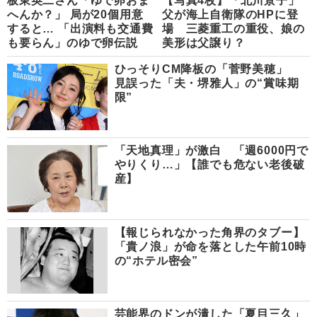
板東英二さん「ゆで卵おま
【写真4枚】「北川景子」
へんか？」 局が20個用意
父が海上自衛隊のHPに登
すると… 「出演料も交通費
場 三菱重工の重役、娘の
も要らん」のゆで卵伝説
美形は父譲り？
ひっそりCM降板の「菅野美穂」
見誤った「夫・堺雅人」の“賞味期
限”
「天地真理」が激白 「週6000円で
やりくり…」【誰でも危ない老後破
産】
【報じられなかった角界のタブー】
「貴ノ浪」が命を落とした午前10時
の“ホテル密会”
芸能界のドンが潰した「夏目三久」