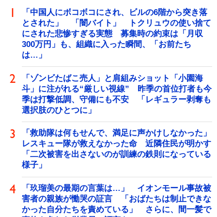
「中国人にボコボコにされ、ビルの6階から突き落
とされた」 「闇バイト」 トクリュウの使い捨て
にされた悲惨すぎる実態 募集時の約束は「月収
300万円」も、組織に入った瞬間、「お前たち
は…」
「ゾンビたばこ売人」と肩組みショット「小園海
斗」に注がれる“厳しい視線” 昨季の首位打者も今
季は打撃低調、守備にも不安 「レギュラー剥奪も
選択肢のひとつに」
「救助隊は何もせんで、満足に声かけしなかった」
レスキュー隊が救えなかった命 近隣住民が明かす
「二次被害を出さないのが訓練の鉄則になっている
様子」
「玖瑠美の最期の言葉は…」 イオンモール事故被
害者の親族が慟哭の証言 「おばたちは制止できな
かった自分たちを責めている」 さらに、間一髪で