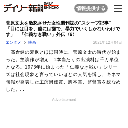
情報提供する
菅原文太を激怒させた女性週刊誌の“スクープ記事”
「目には目を、歯には歯で、暴力でいくしかないわけで
す」 「仁義なき戦い」外伝〈6〉
エンタメ
映画
2021年12月04日
高倉健の衰退とほぼ同時に、菅原文太の時代が始ま
った。主演作が増え、1本当たりの出演料は千万単位
となる。1973年に始まった「仁義なき戦い」シリー
ズは社会現象と言っていいほどの人気を博し、キネマ
旬報が発表した主演男優賞、脚本賞、監督賞を総なめ
した。...
Advertisement