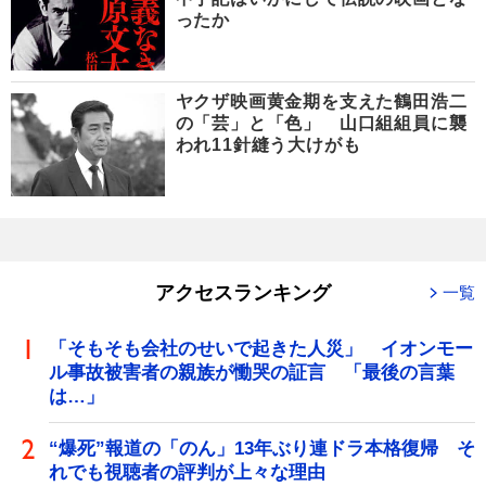
ったか
ヤクザ映画黄金期を支えた鶴田浩二
の「芸」と「色」 山口組組員に襲
われ11針縫う大けがも
アクセスランキング
一覧
「そもそも会社のせいで起きた人災」 イオンモー
ル事故被害者の親族が慟哭の証言 「最後の言葉
は…」
“爆死”報道の「のん」13年ぶり連ドラ本格復帰 そ
れでも視聴者の評判が上々な理由