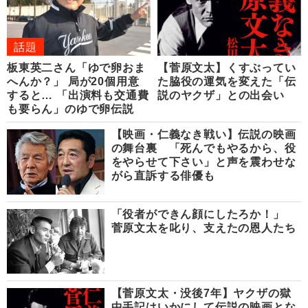
話題
板東英二さん「ゆで卵おま
【菅原文太】くすぶってい
へんか？」 局が20個用意
た脇役の運気を変えた「伝
すると… 「出演料も交通費
説のヤクザ」との出会い
も要らん」のゆで卵伝説
【映画・仁義なき戦い】伝説の映画
の舞台裏 「死んでもやるから、役
をやらせて下さい」と声を震わせな
がら直訴する俳優も
「役者ができん顔にしたろか！」
菅原文太を叱り、支えたの恩人たち
【菅原文太・没後7年】ヤクザの獄
中手記はいかにして伝説の映画とな