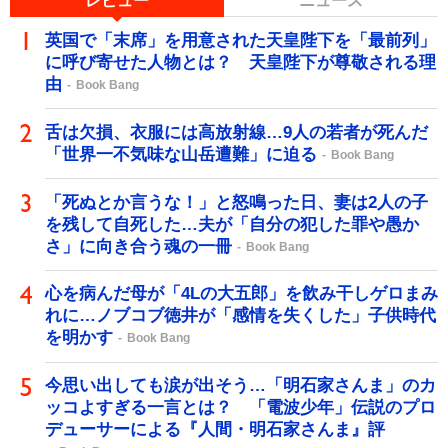
レビュー
ニュース
英国で「末席」を用意された天皇陛下を「最前列」
に呼び寄せた人物とは？ 天皇陛下が尊敬される理
由
Book Bang
舌は欠損、衣服には高放射線…9人の若者が死んだ
「世界一不気味な山岳遭難」に迫る
Book Bang
「死ぬとか言うな！」と怒鳴った日、妻は2人の子
を残して自死した…夫が「自分の犯した罪や愚か
さ」に向き合う魂の一冊
Book Bang
心を病んだ母が「4Lの大五郎」を飲み干しゲロまみ
れに…ノブコブ徳井が「感情を失くした」子供時代
を明かす
Book Bang
今思い出しても涙が出そう…「明石家さんま」のカ
ッコよすぎる一言とは？ 「電波少年」伝説のプロ
デューサーによる『人間・明石家さんま』評