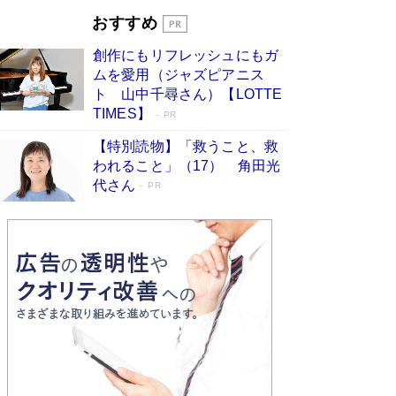
とりのプラネット』試し読み
Book Bang
おすすめ
和田秀樹の70代、80代向け新書がベスト3を独
占 上半期1位にも選出［新書ベストセラー］
創作にもリフレッシュにもガ
Book Bang
ムを愛用（ジャズピアニス
ト 山中千尋さん）【LOTTE
TIMES】
PR
【特別読物】「救うこと、救
われること」（17） 角田光
代さん
PR