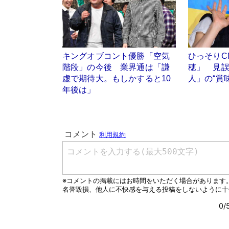
キングオブコント優勝「空気
ひっそりC
階段」の今後 業界通は「謙
穂」 見
虚で期待大。もしかすると10
人」の“賞
年後は」