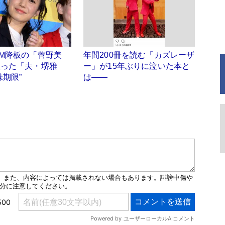
M降板の「菅野美
年間200冊を読む「カズレーザ
誤った「夫・堺雅
ー」が15年ぶりに泣いた本と
味期限”
は――