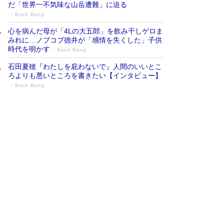
だ「世界一不気味な山岳遭難」に迫る
Book Bang
心を病んだ母が「4Lの大五郎」を飲み干しゲロま
みれに…ノブコブ徳井が「感情を失くした」子供
時代を明かす
Book Bang
石田夏穂『わたしを庇わないで』人間のいいとこ
ろよりも悪いところを書きたい【インタビュー】
Book Bang
73歳でも働くしかない 「老後レス時代」
に交通誘導員の独白が話題
Book Bang
「『火垂るの墓』は、大嘘である」原作者が抱き
続けた“自責の念”とは…「自己憐憫は描きたくな
い」監督が徹底的にこだわったこと（後編） #
戦争の記憶
Book Bang
「なんで？ そんな馬鹿な……」90歳になった作
家・阿刀田高さんが、ひとり暮らしの生活を明か
す
Book Bang
友近氏、絶賛！ 鎌倉を舞台に、孤独を抱えた
人々が新たな一歩を踏み出す連作短篇集『海のほ