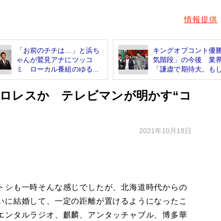
情報提供
「お前のチチは…」と浜ち
キングオブコント優
ゃんが鷲見アナにツッコ
気階段」の今後 業
ミ ローカル番組のゆる...
「謙虚で期待大。もし.
ロレスか テレビマンが明かす“コ
2021年10月18日
トシも一時そんな感じでしたが、北海道時代からの
いに結婚して、一定の距離が置けるようになったこ
エンタルラジオ、麒麟、アンタッチャブル、博多華