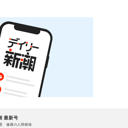
潮 最新号
震 修羅の人間模様