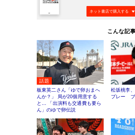
ネット書店で購入する
こんな記
話題
板東英二さん「ゆで卵おまへ
松坂桃李
んか？」 局が20個用意する
プレー 
と… 「出演料も交通費も要ら
ん」のゆで卵伝説