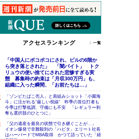
アクセスランキング
一覧
「中国人にボコボコにされ、ビルの6階か
ら突き落とされた」 「闇バイト」 トク
リュウの使い捨てにされた悲惨すぎる実
態 募集時の約束は「月収300万円」も、
組織に入った瞬間、「お前たちは…」
「ゾンビたばこ売人」と肩組みショット「小園海
斗」に注がれる“厳しい視線” 昨季の首位打者も
今季は打撃低調、守備にも不安 「レギュラー剥
奪も選択肢のひとつに」
「父の遺産を最良の状態で引き継ぐことが…」
イオン爆発で非難殺到の「ハビタ」エリート社長
はハーバードでMBA取得 かつて語っていた「経