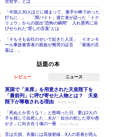
営哲学」とは
「中国人30人ほどに捕まって、素手や棒でめった
打ちに…」 「闇バイト」逃亡者が語った「トク
リュウ」からの脱出“恐怖の瞬間” 入れ墨男に浴
びせられた“脅しの言葉”とは
「そもそも会社のせいで起きた人災」 イオンモ
ール事故被害者の親族が慟哭の証言 「最後の言
葉は…」
話題の本
レビュー
ニュース
英国で「末席」を用意された天皇陛下を
「最前列」に呼び寄せた人物とは？ 天皇
陛下が尊敬される理由
Book Bang
「死ぬとか言うな！」と怒鳴った日、妻は2人の
子を残して自死した…夫が「自分の犯した罪や愚
かさ」に向き合う魂の一冊
Book Bang
舌は欠損、衣服には高放射線…9人の若者が死ん