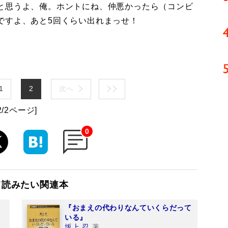
と思うよ、俺。ホントにね、仲悪かったら（コンビ
ですよ、あと5回くらい出れまっせ！
1
2
次へ
2/2ページ]
0
て読みたい関連本
『おまえの代わりなんていくらだって
いる』
坂上 忍
著