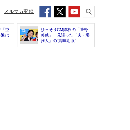
メルマガ登録
勝「空
ひっそりCM降板の「菅野
界通は
美穂」 見誤った「夫・堺
..
雅人」の“賞味期限”