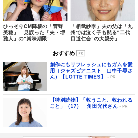
ひっそりCM降板の「菅野
「相武紗季」夫の父は「九
美穂」 見誤った「夫・堺
州では泣く子も黙る“二代
雅人」の“賞味期限”
目道仁会”の大親分」
おすすめ
創作にもリフレッシュにもガムを愛
用（ジャズピアニスト 山中千尋さ
ん）【LOTTE TIMES】
PR
【特別読物】「救うこと、救われる
こと」（17） 角田光代さん
PR