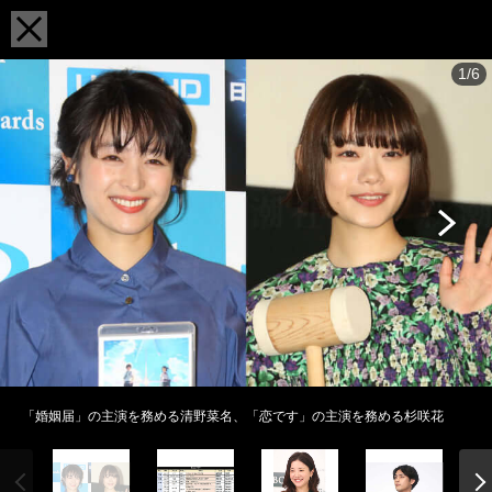
1/6
「婚姻届」の主演を務める清野菜名、「恋です」の主演を務める杉咲花