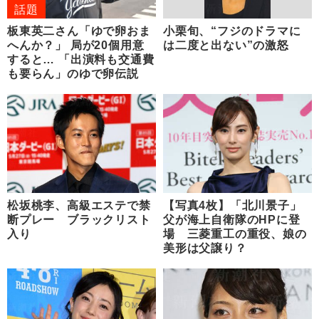
話題
板東英二さん「ゆで卵おま
小栗旬、“フジのドラマに
へんか？」 局が20個用意
は二度と出ない”の激怒
すると… 「出演料も交通費
も要らん」のゆで卵伝説
松坂桃李、高級エステで禁
【写真4枚】「北川景子」
断プレー ブラックリスト
父が海上自衛隊のHPに登
入り
場 三菱重工の重役、娘の
美形は父譲り？