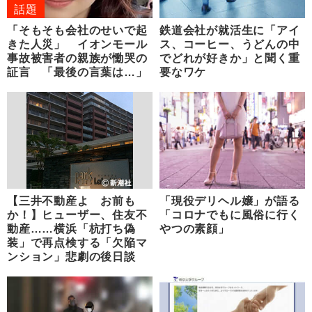
話題
「そもそも会社のせいで起
鉄道会社が就活生に「アイ
きた人災」 イオンモール
ス、コーヒー、うどんの中
事故被害者の親族が慟哭の
でどれが好きか」と聞く重
証言 「最後の言葉は…」
要なワケ
【三井不動産よ お前も
「現役デリヘル嬢」が語る
か！】ヒューザー、住友不
「コロナでもに風俗に行く
動産……横浜「杭打ち偽
やつの素顔」
装」で再点検する「欠陥マ
ンション」悲劇の後日談