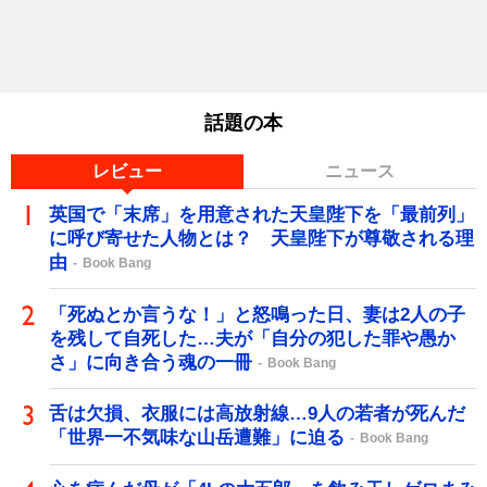
話題の本
レビュー
ニュース
英国で「末席」を用意された天皇陛下を「最前列」
に呼び寄せた人物とは？ 天皇陛下が尊敬される理
由
Book Bang
「死ぬとか言うな！」と怒鳴った日、妻は2人の子
を残して自死した…夫が「自分の犯した罪や愚か
さ」に向き合う魂の一冊
Book Bang
舌は欠損、衣服には高放射線…9人の若者が死んだ
「世界一不気味な山岳遭難」に迫る
Book Bang