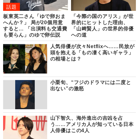
話題
板東英二さん「ゆで卵おま
「今際の国のアリス」が世
へんか？」 局が20個用意
界的にヒットした理由、
すると… 「出演料も交通費
「山﨑賢人」の世界的俳優
も要らん」のゆで卵伝説
への道
人気俳優が次々Netflixへ……民放が
頭を抱える「もの凄く高いギャラ」
の相場とは？
小栗旬、“フジのドラマには二度と
出ない”の激怒
山下智久、海外進出の吉凶を占
う……アメリカ人が知っている日本
人俳優はこの4人