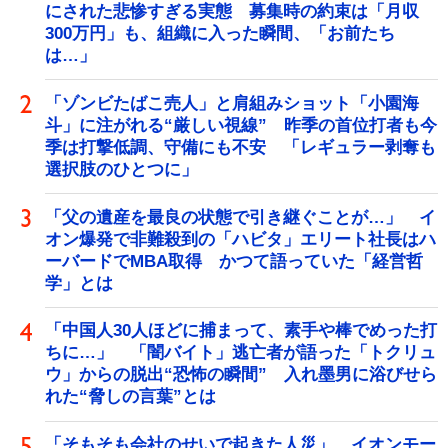
にされた悲惨すぎる実態 募集時の約束は「月収
300万円」も、組織に入った瞬間、「お前たち
は…」
「ゾンビたばこ売人」と肩組みショット「小園海
斗」に注がれる“厳しい視線” 昨季の首位打者も今
季は打撃低調、守備にも不安 「レギュラー剥奪も
選択肢のひとつに」
「父の遺産を最良の状態で引き継ぐことが…」 イ
オン爆発で非難殺到の「ハビタ」エリート社長はハ
ーバードでMBA取得 かつて語っていた「経営哲
学」とは
「中国人30人ほどに捕まって、素手や棒でめった打
ちに…」 「闇バイト」逃亡者が語った「トクリュ
ウ」からの脱出“恐怖の瞬間” 入れ墨男に浴びせら
れた“脅しの言葉”とは
「そもそも会社のせいで起きた人災」 イオンモー