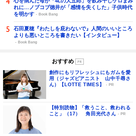
心を病んだ母が「4Lの大五郎」を飲み干しゲロまみ
れに…ノブコブ徳井が「感情を失くした」子供時代
を明かす
Book Bang
石田夏穂『わたしを庇わないで』人間のいいところ
よりも悪いところを書きたい【インタビュー】
Book Bang
おすすめ
創作にもリフレッシュにもガムを愛
用（ジャズピアニスト 山中千尋さ
ん）【LOTTE TIMES】
PR
【特別読物】「救うこと、救われる
こと」（17） 角田光代さん
PR