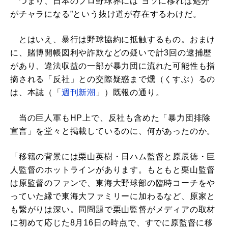
つまり、日本のプロ野球界には“ヨソに移れば処分
がチャラになる”という抜け道が存在するわけだ。
とはいえ、暴行は野球協約に抵触するもの。おまけ
に、賭博開帳図利や詐欺などの疑いで計3回の逮捕歴
があり、違法収益の一部が暴力団に流れた可能性も指
摘される「反社」との交際疑惑まで燻（くすぶ）るの
は、本誌（「
週刊新潮
」）既報の通り。
当の巨人軍もHP上で、反社も含めた「暴力団排除
宣言」を堂々と掲載しているのに、何があったのか。
「移籍の背景には栗山英樹・日ハム監督と原辰徳・巨
人監督のホットラインがあります。もともと栗山監督
は原監督のファンで、東海大野球部の臨時コーチをや
っていた縁で東海大ファミリーに加わるなど、原家と
も繋がりは深い。同問題で栗山監督がメディアの取材
に初めて応じた8月16日の時点で、すでに原監督に移