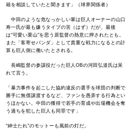
籍を相談していたと聞きます」（球界関係者）
中田のような危なっかしい輩は巨人オーナーの山口
寿一氏が最も嫌うタイプの筈（はず）だが、最後
は“可愛い栗山”を思う原監督の熱意に押されたとも。
また「客寄せパンダ」として貴重な戦力になるとの計
算も巨人側に働いたとされる。
長嶋監督の参謀役だった巨人OBの河田弘道氏は呆
れて言う。
「暴力事件を起こした協約違反の選手を球団の判断で
勝手に無償譲渡するなど、ファンを愚弄する行為とい
うほかない。中田の獲得で若手の育成や出場機会を奪
う過ちを犯した巨人も同罪です」
“紳士たれ”のモットーも風前の灯だ。