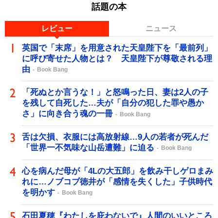
話題の本
レビュー
ニュース
英国で「末席」を用意された天皇陛下を「最前列」
に呼び寄せた人物とは？ 天皇陛下が尊敬される理
由
Book Bang
「死ぬとか言うな！」と怒鳴った日、妻は2人の子
を残して自死した…夫が「自分の犯した罪や愚か
さ」に向き合う魂の一冊
Book Bang
舌は欠損、衣服には高放射線…9人の若者が死んだ
「世界一不気味な山岳遭難」に迫る
Book Bang
心を病んだ母が「4Lの大五郎」を飲み干しゲロまみ
れに…ノブコブ徳井が「感情を失くした」子供時代
を明かす
Book Bang
石田夏穂『わたしを庇わないで』人間のいいところ