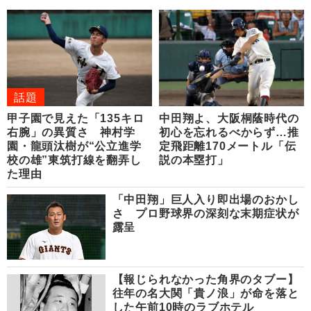
話題
甲子園で見えた「135キロ
中田翔よ、大阪桐蔭時代の
右腕」の異質さ 神村学
初心を忘れるべからず…推
園・龍頭汰樹が“公立進学
定飛距離170メートル「伝
校の雄”東筑打線を翻弄し
説の本塁打」
た理由
「中田翔」巨人入り即出場のおかし
さ プロ野球界の深刻な末期症状が
露呈
【報じられなかった角界のタブー】
往年の名大関「貴ノ浪」が命を落と
した午前10時のラブホテル