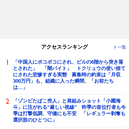
アクセスランキング
一覧
「中国人にボコボコにされ、ビルの6階から突き落
とされた」 「闇バイト」 トクリュウの使い捨て
にされた悲惨すぎる実態 募集時の約束は「月収
300万円」も、組織に入った瞬間、「お前たち
は…」
「ゾンビたばこ売人」と肩組みショット「小園海
斗」に注がれる“厳しい視線” 昨季の首位打者も今
季は打撃低調、守備にも不安 「レギュラー剥奪も
選択肢のひとつに」