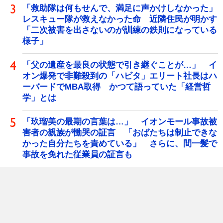
「救助隊は何もせんで、満足に声かけしなかった」
レスキュー隊が救えなかった命 近隣住民が明かす
「二次被害を出さないのが訓練の鉄則になっている
様子」
「父の遺産を最良の状態で引き継ぐことが…」 イ
オン爆発で非難殺到の「ハビタ」エリート社長はハ
ーバードでMBA取得 かつて語っていた「経営哲
学」とは
「玖瑠美の最期の言葉は…」 イオンモール事故被
害者の親族が慟哭の証言 「おばたちは制止できな
かった自分たちを責めている」 さらに、間一髪で
事故を免れた従業員の証言も