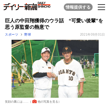
情報提供する
巨人の中田翔獲得のウラ話 “可愛い後輩”を
思う原監督の熱意で
スポーツ
野球
2021年09月01日
笑顔の裏には……（
他の写真を見る
）