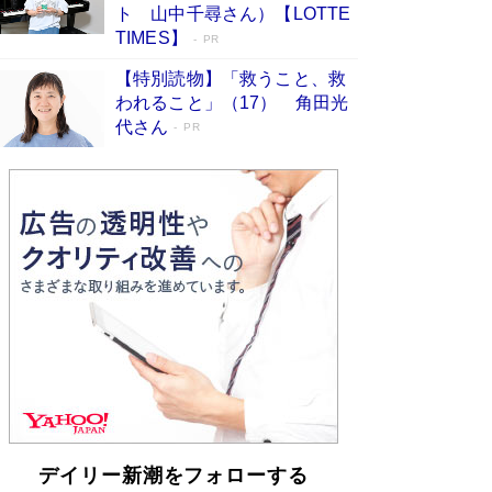
らも文庫化 映画化された直木賞受賞作もランク
ト 山中千尋さん）【LOTTE
イン［文庫ベストセラー］
Book Bang
TIMES】
PR
【特別読物】「救うこと、救
われること」（17） 角田光
代さん
PR
デイリー新潮をフォローする