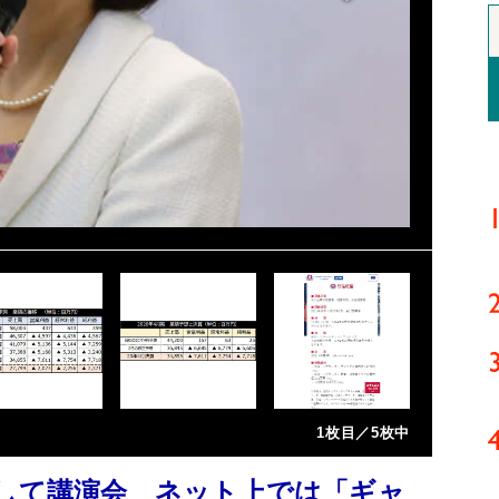
1枚目／5枚中
として講演会 ネット上では「ギャ