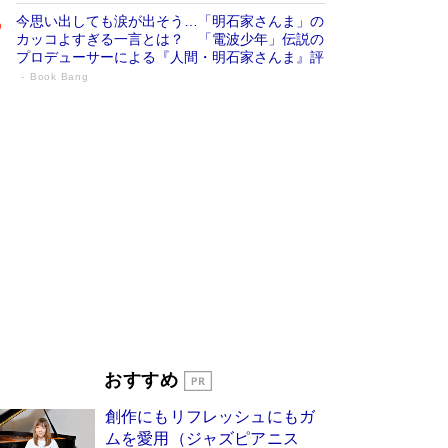
今思い出しても涙が出そう…「明石家さんま」の
カッコよすぎる一言とは？ 「電波少年」伝説の
プロデューサーによる『人間・明石家さんま』評
Book Bang
「宇宙兄弟」最終46巻がベストセラー1
位 宇宙開発への関心を押し上げた18年の
物語に幕 特装版には「宇宙で描かれたマ
ンガ」も収録
Book Bang
美輪明宏 晩年の回答を集めた『ほほえんで生き
るための人生相談』がランクイン［エンターテイ
メントベストセラー］
Book Bang
「『火垂るの墓』は、大嘘である」原作者が抱き
続けた“自責の念”とは…「自己憐憫は描きたくな
い」監督が徹底的にこだわったこと（後編） #
戦争の記憶
Book Bang
「叱って伸びるやつは、褒めたらもっと伸びる」
おすすめ
俳優・高嶋政伸が家族に教わった“人を育てるコ
ツ”…芸への考え方を明かす
Book Bang
創作にもリフレッシュにもガ
東野圭吾、伊坂幸太郎の人気シリーズ最新作どち
ムを愛用（ジャズピアニス