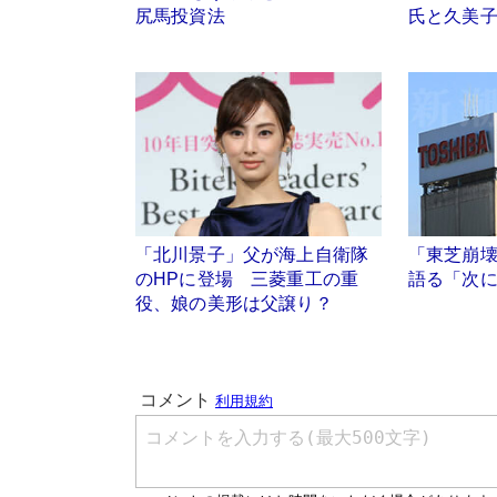
尻馬投資法
氏と久美
「北川景子」父が海上自衛隊
「東芝崩
のHPに登場 三菱重工の重
語る「次
役、娘の美形は父譲り？