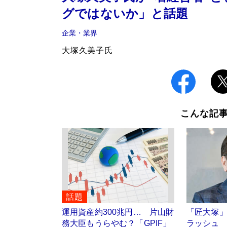
グではないか」と話題
企業・業界
大塚久美子氏
こんな記
話題
運用資産約300兆円… 片山財
「匠大塚
務大臣もうらやむ？「GPIF」
ラッシュ