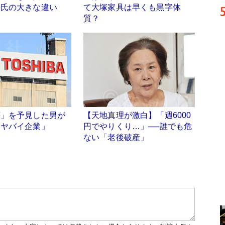
子氏の大きな違い
て大塚家具は早くも黒字体
質？
壊」を予見した男が
【天地真理が激白】「週6000
にヤバイ企業」
円でやりくり…」──誰でも危
ない「老後破産」