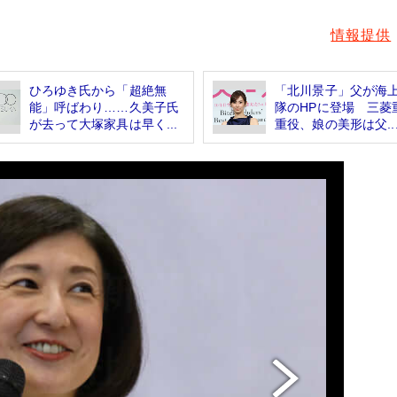
情報提供
ひろゆき氏から「超絶無
「北川景子」父が海
能」呼ばわり……久美子氏
隊のHPに登場 三菱
が去って大塚家具は早く...
重役、娘の美形は父..