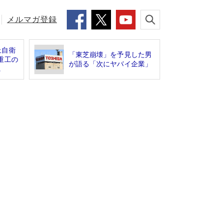
メルマガ登録
上自衛
「東芝崩壊」を予見した男
重工の
が語る「次にヤバイ企業」
.