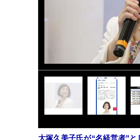
大塚久美子氏が“名経営者”