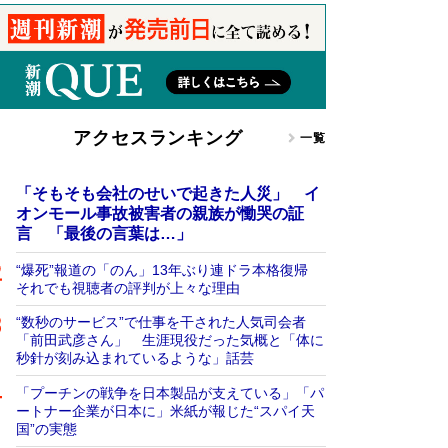
アクセスランキング
一覧
「そもそも会社のせいで起きた人災」 イ
オンモール事故被害者の親族が慟哭の証
言 「最後の言葉は…」
“爆死”報道の「のん」13年ぶり連ドラ本格復帰
それでも視聴者の評判が上々な理由
“数秒のサービス”で仕事を干された人気司会者
「前田武彦さん」 生涯現役だった気概と「体に
秒針が刻み込まれているような」話芸
「プーチンの戦争を日本製品が支えている」「パ
ートナー企業が日本に」米紙が報じた“スパイ天
国”の実態