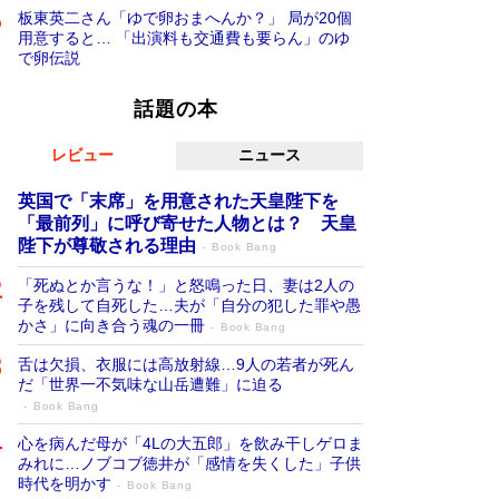
板東英二さん「ゆで卵おまへんか？」 局が20個
用意すると… 「出演料も交通費も要らん」のゆ
で卵伝説
話題の本
レビュー
ニュース
英国で「末席」を用意された天皇陛下を
「最前列」に呼び寄せた人物とは？ 天皇
陛下が尊敬される理由
Book Bang
「死ぬとか言うな！」と怒鳴った日、妻は2人の
子を残して自死した…夫が「自分の犯した罪や愚
かさ」に向き合う魂の一冊
Book Bang
舌は欠損、衣服には高放射線…9人の若者が死ん
だ「世界一不気味な山岳遭難」に迫る
Book Bang
心を病んだ母が「4Lの大五郎」を飲み干しゲロま
みれに…ノブコブ徳井が「感情を失くした」子供
時代を明かす
Book Bang