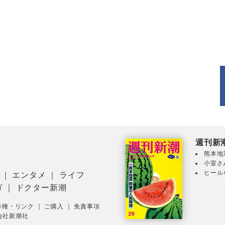
週刊新
熊本地
小室さ
ヒール
｜
エンタメ
｜
ライフ
ガ
｜
ドクター新潮
作権・リンク
｜
ご購入
｜
免責事項
会社新潮社