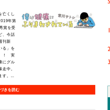
を亡くし
019年第
秀賞を受
ど、今話
週刊新
いる」を
』！ 実
康にグル
暴走中。
。...
づきを読む