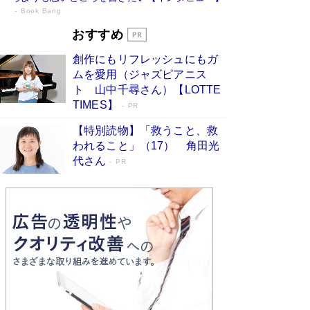
Book Bang
73歳でも働くしかない 「老後レス時代」
おすすめ
に交通誘導員の独白が話題
Book Bang
創作にもリフレッシュにもガ
「『火垂るの墓』は、大嘘である」原作者が抱き
ムを愛用（ジャズピアニス
続けた“自責の念”とは…「自己憐憫は描きたくな
ト 山中千尋さん）【LOTTE
い」監督が徹底的にこだわったこと（後編） #
TIMES】
PR
戦争の記憶
Book Bang
【特別読物】「救うこと、救
「なんで？ そんな馬鹿な……」90歳になった作
われること」（17） 角田光
家・阿刀田高さんが、ひとり暮らしの生活を明か
す
代さん
Book Bang
PR
友近氏、絶賛！ 鎌倉を舞台に、孤独を抱えた
人々が新たな一歩を踏み出す連作短篇集『海のほ
とりのプラネット』試し読み
Book Bang
和田秀樹の70代、80代向け新書がベスト3を独
占 上半期1位にも選出［新書ベストセラー］
Book Bang