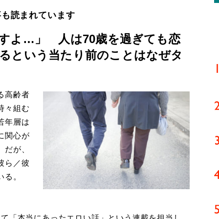
事も読まれています
すよ…」 人は70歳を過ぎても恋
るという当たり前のことはなぜタ
る高齢者
時々組む
若年層は
に関心が
。だが、
彼ら／彼
いる。
て「本当にあったエロい話」という連載を担当し