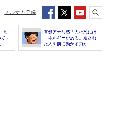
メルマガ登録
・対
有働アナ共感「人の死には
めてく
エネルギーがある。遺され
人
た人を前に動かす力が...