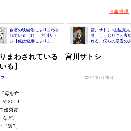
情報提供
自著の映画化にふりまわさ
宮川サトシ×山里亮太
れている（1） 宮川サト
談 しくじりさえ褒
シ【俺は健康にふりま...
れる、僕らの最愛の
りまわされている 宮川サトシ
いる】
イフ
2021年07月29日
イ『母を亡
や2019
門優秀賞
）など、
と『週刊