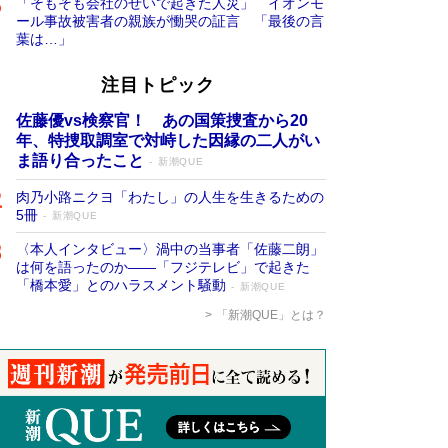
「そもそも会社のせいで起きた人災」 イオンモ
ール事故被害者の親族が慟哭の証言 「最後の言
葉は…」
注目トピック
佐藤優vs検察官！ あの国策捜査から20
年、特捜取調室で対峙した因縁の二人がい
ま語り合ったこと
新潮QUE
肉乃小路ニクヨ「わたし」の人生を生きるための
5冊
新潮QUE
〈本人インタビュー〉渦中の当事者「佐藤二朗」
は何を語ったのか――「フジテレビ」で起きた
「橋本愛」とのハラスメント騒動
新潮QUE
「新潮QUE」とは？