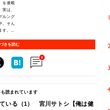
」を連載
 実は、
グルング
中。そん
。...
づきを読む
0
事も読まれています
ている（1） 宮川サトシ【俺は健