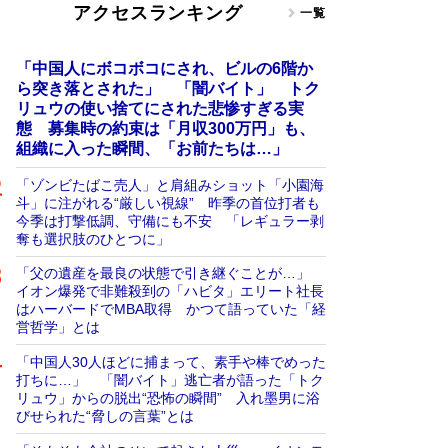
アクセスランキング
一覧
「中国人にボコボコにされ、ビルの6階か
ら突き落とされた」 「闇バイト」 トク
リュウの使い捨てにされた悲惨すぎる実
態 募集時の約束は「月収300万円」も、
組織に入った瞬間、「お前たちは…」
「ゾンビたばこ売人」と肩組みショット「小園海
斗」に注がれる“厳しい視線” 昨季の首位打者も
今季は打撃低調、守備にも不安 「レギュラー剥
奪も選択肢のひとつに」
「父の遺産を最良の状態で引き継ぐことが…」
イオン爆発で非難殺到の「ハビタ」エリート社長
はハーバードでMBA取得 かつて語っていた「経
営哲学」とは
「中国人30人ほどに捕まって、素手や棒でめった
打ちに…」 「闇バイト」逃亡者が語った「トク
リュウ」からの脱出“恐怖の瞬間” 入れ墨男に浴
びせられた“脅しの言葉”とは