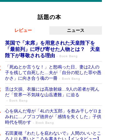
話題の本
レビュー
ニュース
英国で「末席」を用意された天皇陛下を
「最前列」に呼び寄せた人物とは？ 天皇
陛下が尊敬される理由
Book Bang
「死ぬとか言うな！」と怒鳴った日、妻は2人の
子を残して自死した…夫が「自分の犯した罪や愚
かさ」に向き合う魂の一冊
Book Bang
舌は欠損、衣服には高放射線…9人の若者が死ん
だ「世界一不気味な山岳遭難」に迫る
Book Bang
心を病んだ母が「4Lの大五郎」を飲み干しゲロま
みれに…ノブコブ徳井が「感情を失くした」子供
時代を明かす
Book Bang
石田夏穂『わたしを庇わないで』人間のいいとこ
ろよりも悪いところを書きたい【インタビュー】