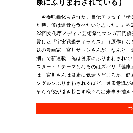
康にふりまわされている】
今春映画化もされた、自伝エッセイ『母
た時、僕は遺骨を食べたいと思った。』や2
22回文化庁メディア芸術祭でマンガ部門優
賞した『宇宙戦艦ティラミス』（原作）な
題の漫画家・宮川サトシさんが、なんと『
潮』で新連載「俺は健康にふりまわされて
スタート！テーマとなるのはズバリ『健康
は、宮川さんは健康に気遣うどころか、健
ングルンふりまわされるほど、健康意識が
そんな彼が引き起こす様々な出来事を描きます
つ