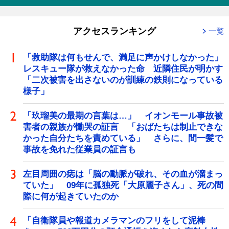
アクセスランキング
一覧
「救助隊は何もせんで、満足に声かけしなかった」
レスキュー隊が救えなかった命 近隣住民が明かす
「二次被害を出さないのが訓練の鉄則になっている
様子」
「玖瑠美の最期の言葉は…」 イオンモール事故被
害者の親族が慟哭の証言 「おばたちは制止できな
かった自分たちを責めている」 さらに、間一髪で
事故を免れた従業員の証言も
左目周囲の痣は「脳の動脈が破れ、その血が溜まっ
ていた」 09年に孤独死「大原麗子さん」、死の間
際に何が起きていたのか
「自衛隊員や報道カメラマンのフリをして泥棒