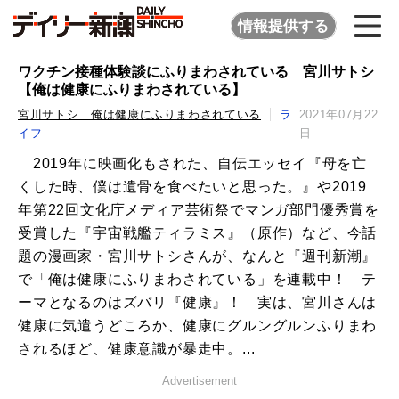
情報提供する
ワクチン接種体験談にふりまわされている 宮川サトシ
【俺は健康にふりまわされている】
宮川サトシ 俺は健康にふりまわされている
ラ
2021年07月22
イフ
日
2019年に映画化もされた、自伝エッセイ『母を亡
くした時、僕は遺骨を食べたいと思った。』や2019
年第22回文化庁メディア芸術祭でマンガ部門優秀賞を
受賞した『宇宙戦艦ティラミス』（原作）など、今話
題の漫画家・宮川サトシさんが、なんと『週刊新潮』
で「俺は健康にふりまわされている」を連載中！ テ
ーマとなるのはズバリ『健康』！ 実は、宮川さんは
健康に気遣うどころか、健康にグルングルンふりまわ
されるほど、健康意識が暴走中。...
Advertisement