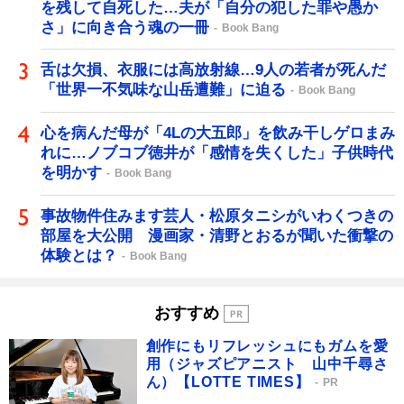
を残して自死した…夫が「自分の犯した罪や愚か
さ」に向き合う魂の一冊
Book Bang
舌は欠損、衣服には高放射線…9人の若者が死んだ
「世界一不気味な山岳遭難」に迫る
Book Bang
心を病んだ母が「4Lの大五郎」を飲み干しゲロまみ
れに…ノブコブ徳井が「感情を失くした」子供時代
を明かす
Book Bang
事故物件住みます芸人・松原タニシがいわくつきの
部屋を大公開 漫画家・清野とおるが聞いた衝撃の
体験とは？
Book Bang
おすすめ
創作にもリフレッシュにもガムを愛
用（ジャズピアニスト 山中千尋さ
ん）【LOTTE TIMES】
PR