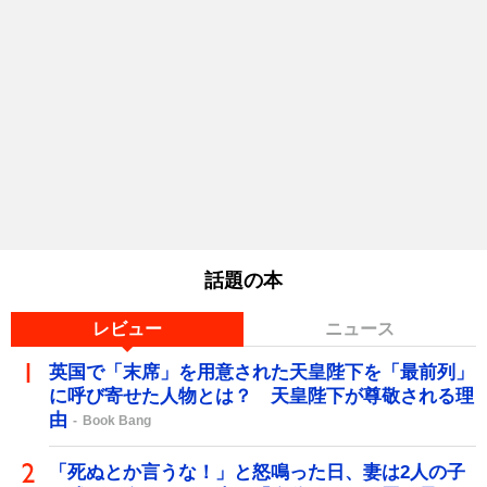
話題の本
レビュー
ニュース
英国で「末席」を用意された天皇陛下を「最前列」
に呼び寄せた人物とは？ 天皇陛下が尊敬される理
由
Book Bang
「死ぬとか言うな！」と怒鳴った日、妻は2人の子