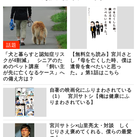
話題
「犬と暮らすと認知症リス
【無料立ち読み】宮川さと
クが4割減」 シニアのた
し『母を亡くした時、僕は
めのペット講座 「飼い主
遺骨を食べたいと思っ
が先に亡くなるケース」へ
た。』第1話はこちら
の備え方は？
自著の映画化にふりまわされている
（1） 宮川サトシ【俺は健康にふ
りまわされている】
宮川サトシ×山里亮太・対談 しく
じりさえ褒めてくれる、僕らの最愛