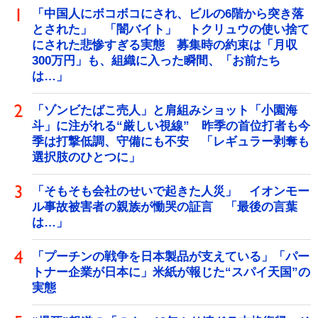
「中国人にボコボコにされ、ビルの6階から突き落
とされた」 「闇バイト」 トクリュウの使い捨て
にされた悲惨すぎる実態 募集時の約束は「月収
300万円」も、組織に入った瞬間、「お前たち
は…」
「ゾンビたばこ売人」と肩組みショット「小園海
斗」に注がれる“厳しい視線” 昨季の首位打者も今
季は打撃低調、守備にも不安 「レギュラー剥奪も
選択肢のひとつに」
「そもそも会社のせいで起きた人災」 イオンモー
ル事故被害者の親族が慟哭の証言 「最後の言葉
は…」
「プーチンの戦争を日本製品が支えている」「パー
トナー企業が日本に」米紙が報じた“スパイ天国”の
実態