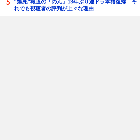
“爆死”報道の「のん」13年ぶり連ドラ本格復帰 そ
れでも視聴者の評判が上々な理由