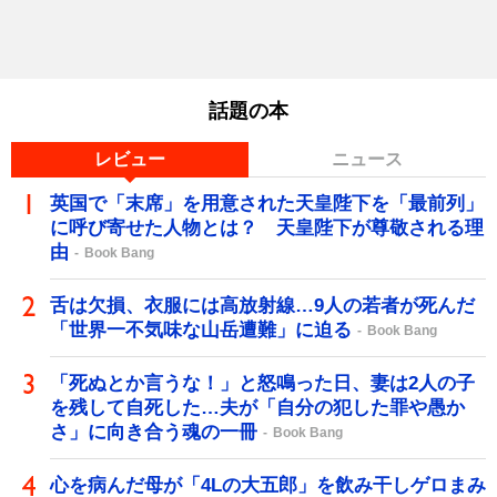
話題の本
レビュー
ニュース
英国で「末席」を用意された天皇陛下を「最前列」
に呼び寄せた人物とは？ 天皇陛下が尊敬される理
由
Book Bang
舌は欠損、衣服には高放射線…9人の若者が死んだ
「世界一不気味な山岳遭難」に迫る
Book Bang
「死ぬとか言うな！」と怒鳴った日、妻は2人の子
を残して自死した…夫が「自分の犯した罪や愚か
さ」に向き合う魂の一冊
Book Bang
心を病んだ母が「4Lの大五郎」を飲み干しゲロまみ