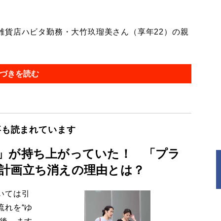
貨店ハビタ勤務・大竹玖瑠美さん（享年22）の親
づきを読む
事も読まれています
」が持ち上がっていた！ 「プラ
計画立ち消えの理由とは？
いては引
流れを“ゆ