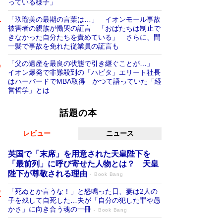
っている様子」
「玖瑠美の最期の言葉は…」 イオンモール事故
被害者の親族が慟哭の証言 「おばたちは制止で
きなかった自分たちを責めている」 さらに、間
一髪で事故を免れた従業員の証言も
「父の遺産を最良の状態で引き継ぐことが…」
イオン爆発で非難殺到の「ハビタ」エリート社長
はハーバードでMBA取得 かつて語っていた「経
営哲学」とは
話題の本
レビュー
ニュース
英国で「末席」を用意された天皇陛下を
「最前列」に呼び寄せた人物とは？ 天皇
陛下が尊敬される理由
Book Bang
「死ぬとか言うな！」と怒鳴った日、妻は2人の
子を残して自死した…夫が「自分の犯した罪や愚
かさ」に向き合う魂の一冊
Book Bang