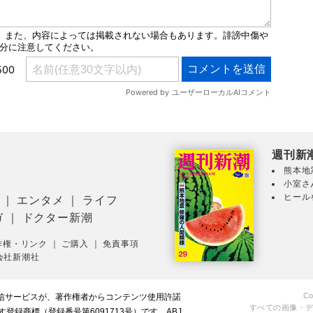
週刊新
熊本地
小室さ
ヒール
｜
エンタメ
｜
ライフ
ガ
｜
ドクター新潮
作権・リンク
｜
ご購入
｜
免責事項
会社新潮社
Co
配信サービスが、著作権者からコンテンツ使用許諾
すべての画像・
録商標（登録番号第6091713号）です。ABJ