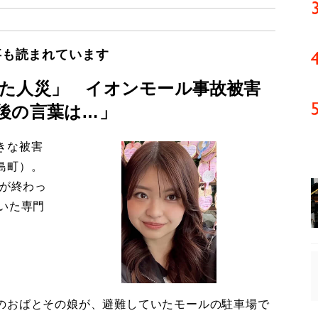
事も読まれています
た人災」 イオンモール事故被害
後の言葉は…」
きな被害
島町）。
導が終わっ
いた専門
のおばとその娘が、避難していたモールの駐車場で