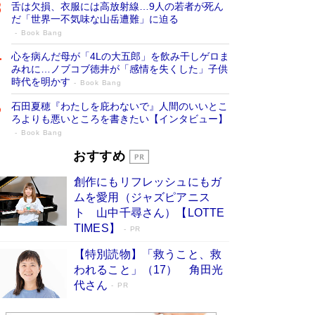
舌は欠損、衣服には高放射線…9人の若者が死ん
だ「世界一不気味な山岳遭難」に迫る
Book Bang
心を病んだ母が「4Lの大五郎」を飲み干しゲロま
みれに…ノブコブ徳井が「感情を失くした」子供
時代を明かす
Book Bang
石田夏穂『わたしを庇わないで』人間のいいとこ
ろよりも悪いところを書きたい【インタビュー】
Book Bang
73歳でも働くしかない 「老後レス時代」
おすすめ
に交通誘導員の独白が話題
Book Bang
創作にもリフレッシュにもガ
「なんで？ そんな馬鹿な……」90歳になった作
ムを愛用（ジャズピアニス
家・阿刀田高さんが、ひとり暮らしの生活を明か
ト 山中千尋さん）【LOTTE
す
Book Bang
TIMES】
PR
追悼・東野圭吾さん 週間ベストセラーランキン
【特別読物】「救うこと、救
グに『容疑者Xの献身』『白夜行』など代表作が
われること」（17） 角田光
並ぶ［文庫ベストセラー］
Book Bang
代さん
PR
和田秀樹の70代、80代向け新書がベスト3を独
占 上半期1位にも選出［新書ベストセラー］