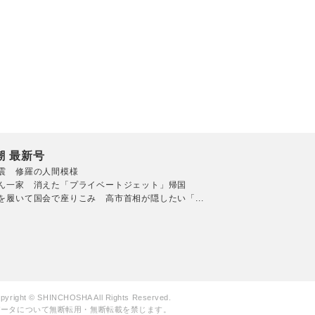
潮 最新号
震 修羅の人間模様
ん一家 消えた「プライベートジェット」帰国
を履いて国会で座りこみ 高市首相が隠したい「...
pyright © SHINCHOSHA All Rights Reserved.
データについて無断転用・無断転載を禁じます。