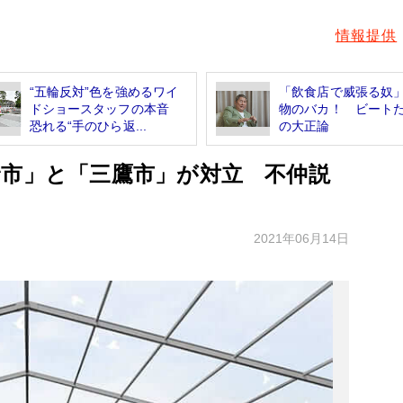
情報提供
“五輪反対”色を強めるワイ
「飲食店で威張る奴
ドショースタッフの本音
物のバカ！ ビート
恐れる“手のひら返...
の大正論
野市」と「三鷹市」が対立 不仲説
2021年06月14日