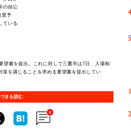
井の頭公
設置予
している
要望書を提出。これに対して三鷹市は7日、入場制
対策を講じることを求める要望書を提出してい
づきを読む
0