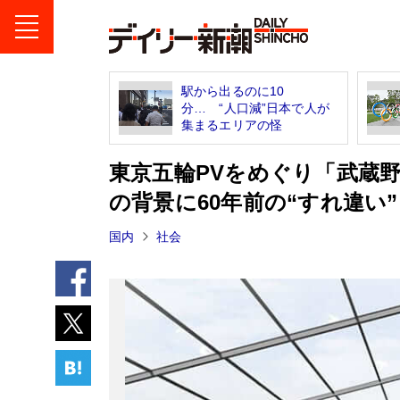
駅から出るのに10
分… “人口減”日本で人が
集まるエリアの怪
東京五輪PVをめぐり「武蔵
の背景に60年前の“すれ違い”
国内
社会