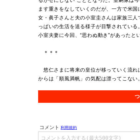
るがせにしない”こととなった。皇嗣家は
ます重きをなしていくのだが、一方で米国
女・眞子さんと夫の小室圭さんは家族三人
っぱいの生活を送る様子が目撃されている
小室夫妻に今回、“思わぬ動き”があったと
＊＊＊
悠仁さまに将来の皇位が移っていく流れは
からは「順風満帆」の気配は漂ってこない。.
つ