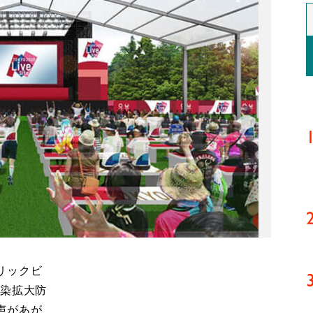
リックビ
感染拡大防
声があが