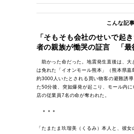
こんな記
「そもそも会社のせいで起き
者の親族が慟哭の証言 「最
助かった命だった。地震発生直後は、大
は免れた「イオンモール熊本」（熊本県嘉
約3000人いたとされる買い物客の避難誘
た50分後、突如爆発が起こり、モール内に
店の従業員7名の命が奪われた。
＊＊＊
「たまたま玖瑠美（くるみ）本人と、彼女