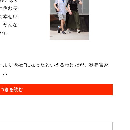
今後、ます
に住む長
で幸せい
。そんな
いう。
より“盤石”になったといえるわけだが、秋篠宮家
..
づきを読む