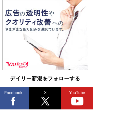
Book Bang
「『火垂るの墓』は、大嘘である」原作者が抱き
続けた“自責の念”とは…「自己憐憫は描きたくな
い」監督が徹底的にこだわったこと（後編） #
戦争の記憶
Book Bang
デイリー新潮をフォローする
Facebook
X
YouTube