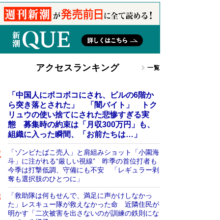
アクセスランキング
一覧
「中国人にボコボコにされ、ビルの6階か
ら突き落とされた」 「闇バイト」 トク
リュウの使い捨てにされた悲惨すぎる実
態 募集時の約束は「月収300万円」も、
組織に入った瞬間、「お前たちは…」
「ゾンビたばこ売人」と肩組みショット「小園海
斗」に注がれる“厳しい視線” 昨季の首位打者も
今季は打撃低調、守備にも不安 「レギュラー剥
奪も選択肢のひとつに」
「救助隊は何もせんで、満足に声かけしなかっ
た」レスキュー隊が救えなかった命 近隣住民が
明かす「二次被害を出さないのが訓練の鉄則にな