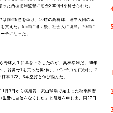
った西垣徳雄監督に罰金3000円を科せられた。
は同年9勝を挙げ、10勝の高橋輝、途中入団の金
を支えた。55年に退団後、社会人に復帰。70年に
コーチになった。
自ら野球人生に幕を下ろしたのが、奥柿幸雄だ。66年
れ、背番号1を貰った奥柿は、パンチ力を買われ、2
打率.173、3本塁打と伸び悩んだ。
11月3日から横須賀・武山球場で始まった秋季練習
ロ生活に自信をなくした」と引退を申し出、同27日