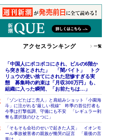
アクセスランキング
一覧
「中国人にボコボコにされ、ビルの6階か
ら突き落とされた」 「闇バイト」 トク
リュウの使い捨てにされた悲惨すぎる実
態 募集時の約束は「月収300万円」も、
組織に入った瞬間、「お前たちは…」
「ゾンビたばこ売人」と肩組みショット「小園海
斗」に注がれる“厳しい視線” 昨季の首位打者も
今季は打撃低調、守備にも不安 「レギュラー剥
奪も選択肢のひとつに」
「そもそも会社のせいで起きた人災」 イオンモ
ール事故被害者の親族が慟哭の証言 「最後の言
葉は…」