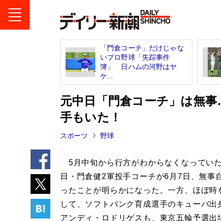
「門倉コーチ」だけじゃな
いプロ野球「失踪事件
簿」 日ハムの河野はヤ
ケ...
元中日「門倉コーチ」は無事
手もいた！
スポーツ
野球
5月中旬から行方がわからなくなってい
日・門倉健2軍投手コーチが6月7日、無事
ったことが明らかになった。一方、ほぼ時
して、ソフトバンク育成選手のキューバ出
アンディ・ロドリゲスも、東京五輪予選出