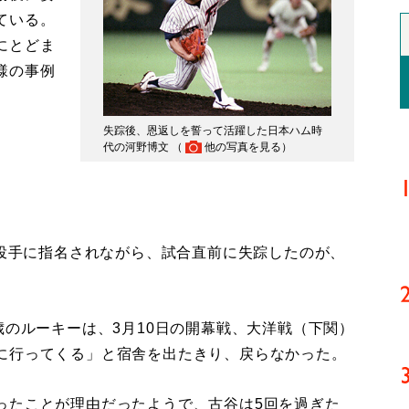
ている。
にとどま
様の事例
失踪後、恩返しを誓って活躍した日本ハム時
代の河野博文 （
他の写真を見る
）
幕投手に指名されながら、試合直前に失踪したのが、
のルーキーは、3月10日の開幕戦、大洋戦（下関）
に行ってくる」と宿舎を出たきり、戻らなかった。
たことが理由だったようで、古谷は5回を過ぎた