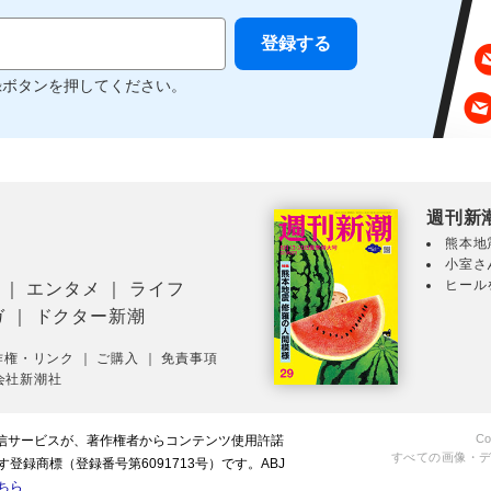
録ボタンを押してください。
週刊新
熊本地
小室さ
ヒール
｜
エンタメ
｜
ライフ
ガ
｜
ドクター新潮
作権・リンク
｜
ご購入
｜
免責事項
会社新潮社
Co
配信サービスが、著作権者からコンテンツ使用許諾
すべての画像・
録商標（登録番号第6091713号）です。ABJ
ちら