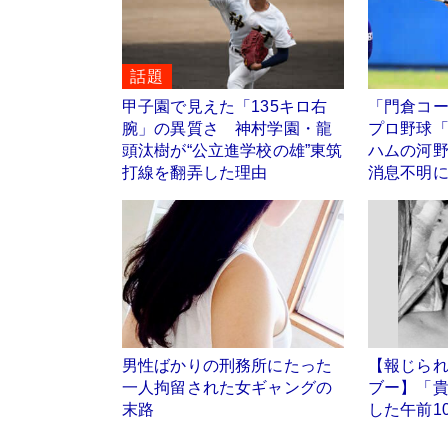
話題
甲子園で見えた「135キロ右
「門倉コ
腕」の異質さ 神村学園・龍
プロ野球
頭汰樹が“公立進学校の雄”東筑
ハムの河
打線を翻弄した理由
消息不明
男性ばかりの刑務所にたった
【報じら
一人拘留された女ギャングの
ブー】「
末路
した午前1