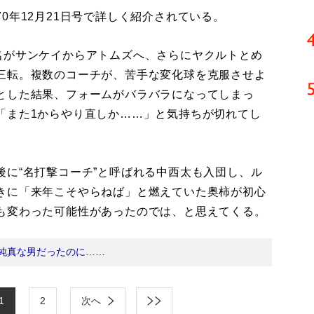
年12月21日号で詳しく紹介されている。
がサンケイからアトムズへ、さらにヤクルトとめ
三転。複数のコーチが、苦手な変化球を克服させよ
とした結果、フォームがバラバラになってしまっ
「また1からやり直しか……」と気持ちが切れてし
に“名打撃コーチ”と呼ばれる中西太も入団し、ル
きに「来年こそやらねば」と燃えていた奥柿が初心
も変わった可能性があったのでは、と思えてくる。
純真な男だったのに……
1
2
次へ