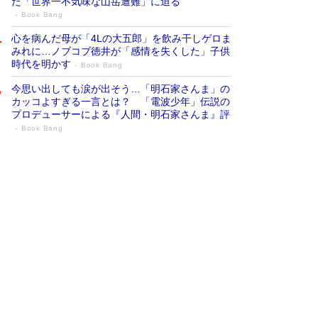
だ「世界一不気味な山岳遭難」に迫る
Book Bang
心を病んだ母が「4Lの大五郎」を飲み干しゲロま
みれに…ノブコブ徳井が「感情を失くした」子供
時代を明かす
Book Bang
今思い出しても涙が出そう…「明石家さんま」の
カッコよすぎる一言とは？ 「電波少年」伝説の
プロデューサーによる『人間・明石家さんま』評
Book Bang
「『火垂るの墓』は、大嘘である」原作者
が抱き続けた“自責の念”とは…「自己憐憫
は描きたくない」監督が徹底的にこだわっ
たこと（後編） #戦争の記憶
Book Bang
「叱って伸びるやつは、褒めたらもっと伸びる」
俳優・高嶋政伸が家族に教わった“人を育てるコ
ツ”…芸への考え方を明かす
Book Bang
美輪明宏 晩年の回答を集めた『ほほえんで生き
るための人生相談』がランクイン［エンターテイ
メントベストセラー］
Book Bang