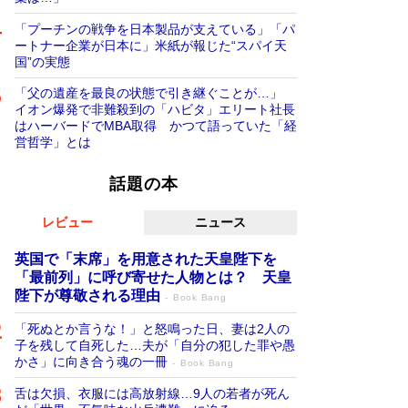
「プーチンの戦争を日本製品が支えている」「パ
ートナー企業が日本に」米紙が報じた“スパイ天
国”の実態
「父の遺産を最良の状態で引き継ぐことが…」
イオン爆発で非難殺到の「ハビタ」エリート社長
はハーバードでMBA取得 かつて語っていた「経
営哲学」とは
話題の本
レビュー
ニュース
英国で「末席」を用意された天皇陛下を
「最前列」に呼び寄せた人物とは？ 天皇
陛下が尊敬される理由
Book Bang
「死ぬとか言うな！」と怒鳴った日、妻は2人の
子を残して自死した…夫が「自分の犯した罪や愚
かさ」に向き合う魂の一冊
Book Bang
舌は欠損、衣服には高放射線…9人の若者が死ん