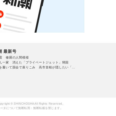
潮 最新号
震 修羅の人間模様
ん一家 消えた「プライベートジェット」帰国
を履いて国会で座りこみ 高市首相が隠したい「...
pyright © SHINCHOSHA All Rights Reserved.
データについて無断転用・無断転載を禁じます。