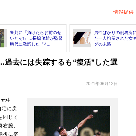
情報提供
審判に「負けたらお前のせ
男性ばかりの刑務所
いだぞ!」…長嶋茂雄が監督
た一人拘留された女
時代に激怒した「4...
グの末路
…過去には失踪するも“復活”した選
2021年06月12日
た元中
自宅に戻
を同じく
身右腕、
場後に姿