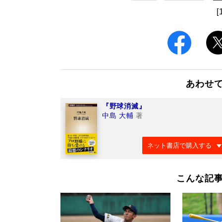
[
あわせ
『野球消滅』
中島 大輔
著
ネット書店で購入する
こんな記