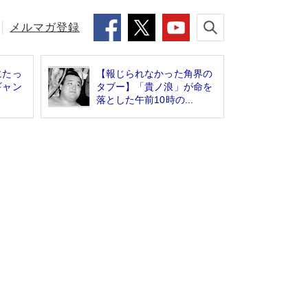
メルマガ登録
にたっ
【報じられなかった角界の
ギャン
タブー】「貴ノ浪」が命を
落とした午前10時の...