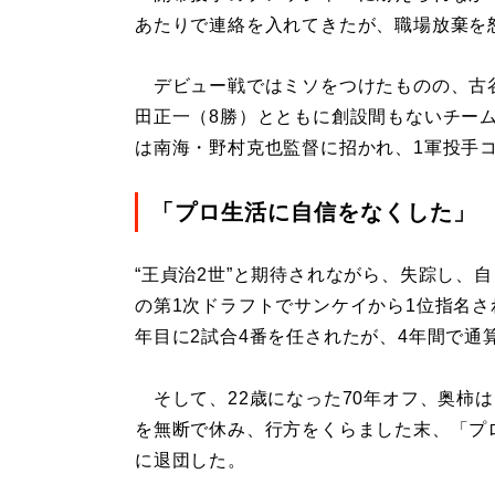
あたりで連絡を入れてきたが、職場放棄を怒
デビュー戦ではミソをつけたものの、古谷
田正一（8勝）とともに創設間もないチーム
は南海・野村克也監督に招かれ、1軍投手
「プロ生活に自信をなくした」
“王貞治2世”と期待されながら、失踪し、
の第1次ドラフトでサンケイから1位指名さ
年目に2試合4番を任されたが、4年間で通算
そして、22歳になった70年オフ、奥柿は
を無断で休み、行方をくらました末、「プ
に退団した。