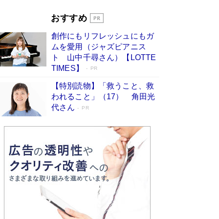
「宇宙兄弟」最終46巻がベストセラー1位 宇宙
開発への関心を押し上げた18年の物語に幕 特装
おすすめ
版には「宇宙で描かれたマンガ」も収録
Book Bang
創作にもリフレッシュにもガ
友近氏、絶賛！ 鎌倉を舞台に、孤独を抱えた
ムを愛用（ジャズピアニス
人々が新たな一歩を踏み出す連作短篇集『海のほ
ト 山中千尋さん）【LOTTE
とりのプラネット』試し読み
Book Bang
TIMES】
PR
【特別読物】「救うこと、救
われること」（17） 角田光
代さん
PR