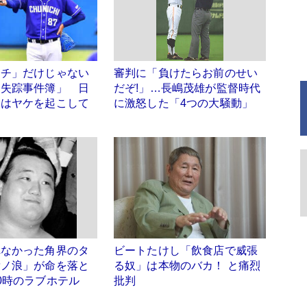
ーチ」だけじゃない
審判に「負けたらお前のせい
「失踪事件簿」 日
だぞ!」…長嶋茂雄が監督時代
野はヤケを起こして
に激怒した「4つの大騒動」
に
れなかった角界のタ
ビートたけし「飲食店で威張
貴ノ浪」が命を落と
る奴」は本物のバカ！ と痛烈
0時のラブホテル
批判