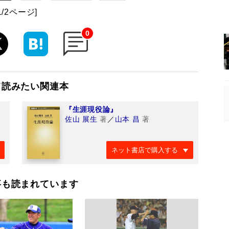
1/2ページ]
0
て読みたい関連本
『生涯現役論』
佐山 展生
著
／
山本 昌
著
ネット書店で購入する
事も読まれています