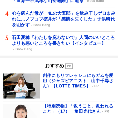
「世界一不気味な山岳遭難」に迫る
Book Bang
心を病んだ母が「4Lの大五郎」を飲み干しゲロまみ
れに…ノブコブ徳井が「感情を失くした」子供時代
を明かす
Book Bang
石田夏穂『わたしを庇わないで』人間のいいところ
よりも悪いところを書きたい【インタビュー】
Book Bang
おすすめ
創作にもリフレッシュにもガムを愛
用（ジャズピアニスト 山中千尋さ
ん）【LOTTE TIMES】
PR
【特別読物】「救うこと、救われる
こと」（17） 角田光代さん
PR