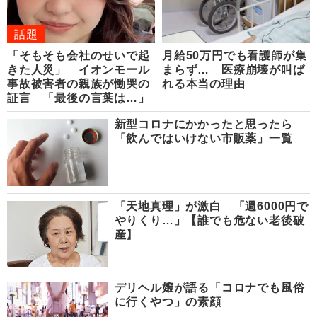
話題
「そもそも会社のせいで起
月給50万円でも看護師が集
きた人災」 イオンモール
まらず… 医療崩壊が叫ば
事故被害者の親族が慟哭の
れる本当の理由
証言 「最後の言葉は…」
新型コロナにかかったと思ったら
「飲んではいけない市販薬」一覧
「天地真理」が激白 「週6000円で
やりくり…」【誰でも危ない老後破
産】
デリヘル嬢が語る「コロナでも風俗
に行くやつ」の素顔