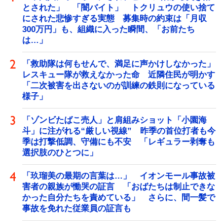
とされた」 「闇バイト」 トクリュウの使い捨て
にされた悲惨すぎる実態 募集時の約束は「月収
300万円」も、組織に入った瞬間、「お前たち
は…」
「救助隊は何もせんで、満足に声かけしなかった」
レスキュー隊が救えなかった命 近隣住民が明かす
「二次被害を出さないのが訓練の鉄則になっている
様子」
「ゾンビたばこ売人」と肩組みショット「小園海
斗」に注がれる“厳しい視線” 昨季の首位打者も今
季は打撃低調、守備にも不安 「レギュラー剥奪も
選択肢のひとつに」
「玖瑠美の最期の言葉は…」 イオンモール事故被
害者の親族が慟哭の証言 「おばたちは制止できな
かった自分たちを責めている」 さらに、間一髪で
事故を免れた従業員の証言も