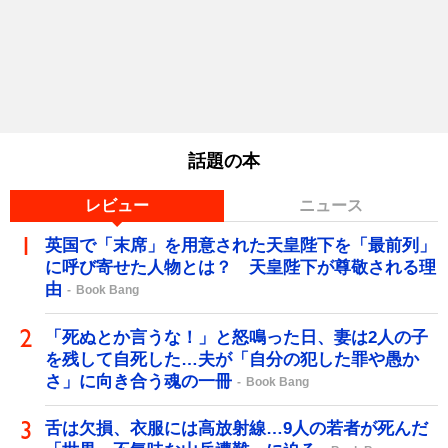
話題の本
レビュー
ニュース
英国で「末席」を用意された天皇陛下を「最前列」
に呼び寄せた人物とは？ 天皇陛下が尊敬される理
由
Book Bang
「死ぬとか言うな！」と怒鳴った日、妻は2人の子
を残して自死した…夫が「自分の犯した罪や愚か
さ」に向き合う魂の一冊
Book Bang
舌は欠損、衣服には高放射線…9人の若者が死んだ