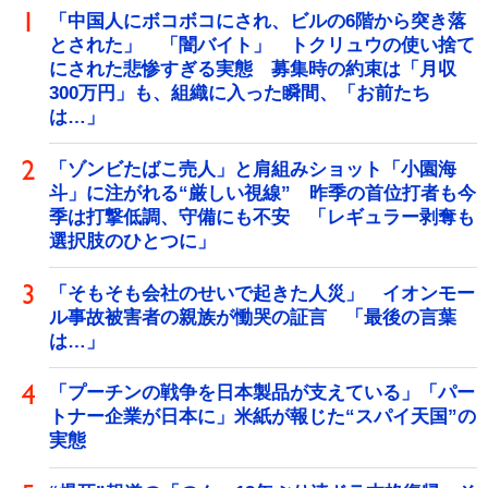
「中国人にボコボコにされ、ビルの6階から突き落
とされた」 「闇バイト」 トクリュウの使い捨て
にされた悲惨すぎる実態 募集時の約束は「月収
300万円」も、組織に入った瞬間、「お前たち
は…」
「ゾンビたばこ売人」と肩組みショット「小園海
斗」に注がれる“厳しい視線” 昨季の首位打者も今
季は打撃低調、守備にも不安 「レギュラー剥奪も
選択肢のひとつに」
「そもそも会社のせいで起きた人災」 イオンモー
ル事故被害者の親族が慟哭の証言 「最後の言葉
は…」
「プーチンの戦争を日本製品が支えている」「パー
トナー企業が日本に」米紙が報じた“スパイ天国”の
実態