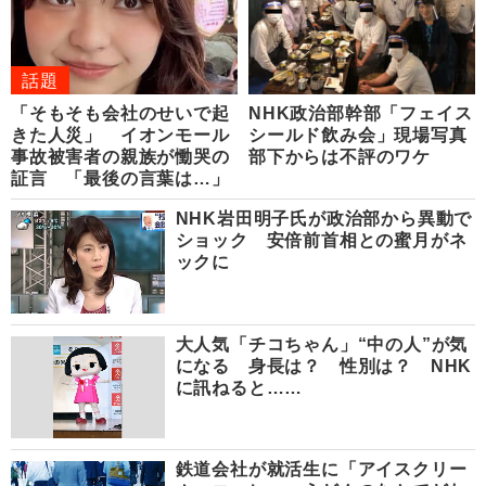
話題
「そもそも会社のせいで起
NHK政治部幹部「フェイス
きた人災」 イオンモール
シールド飲み会」現場写真
事故被害者の親族が慟哭の
部下からは不評のワケ
証言 「最後の言葉は…」
NHK岩田明子氏が政治部から異動で
ショック 安倍前首相との蜜月がネ
ックに
大人気「チコちゃん」“中の人”が気
になる 身長は？ 性別は？ NHK
に訊ねると……
鉄道会社が就活生に「アイスクリー