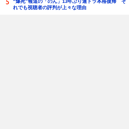
“爆死”報道の「のん」13年ぶり連ドラ本格復帰 そ
れでも視聴者の評判が上々な理由