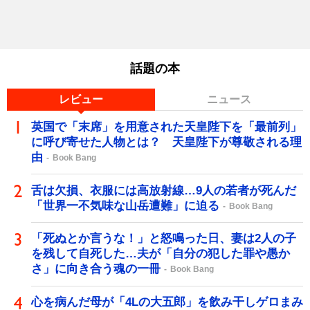
話題の本
レビュー
ニュース
英国で「末席」を用意された天皇陛下を「最前列」
に呼び寄せた人物とは？ 天皇陛下が尊敬される理
由
Book Bang
舌は欠損、衣服には高放射線…9人の若者が死んだ
「世界一不気味な山岳遭難」に迫る
Book Bang
「死ぬとか言うな！」と怒鳴った日、妻は2人の子
を残して自死した…夫が「自分の犯した罪や愚か
さ」に向き合う魂の一冊
Book Bang
心を病んだ母が「4Lの大五郎」を飲み干しゲロまみ