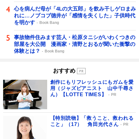
心を病んだ母が「4Lの大五郎」を飲み干しゲロまみ
れに…ノブコブ徳井が「感情を失くした」子供時代
を明かす
Book Bang
事故物件住みます芸人・松原タニシがいわくつきの
部屋を大公開 漫画家・清野とおるが聞いた衝撃の
体験とは？
Book Bang
おすすめ
創作にもリフレッシュにもガムを愛
用（ジャズピアニスト 山中千尋さ
ん）【LOTTE TIMES】
PR
【特別読物】「救うこと、救われる
こと」（17） 角田光代さん
PR