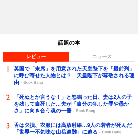
話題の本
レビュー
ニュース
英国で「末席」を用意された天皇陛下を「最前列」
に呼び寄せた人物とは？ 天皇陛下が尊敬される理
由
Book Bang
「死ぬとか言うな！」と怒鳴った日、妻は2人の子
を残して自死した…夫が「自分の犯した罪や愚か
さ」に向き合う魂の一冊
Book Bang
舌は欠損、衣服には高放射線…9人の若者が死んだ
「世界一不気味な山岳遭難」に迫る
Book Bang