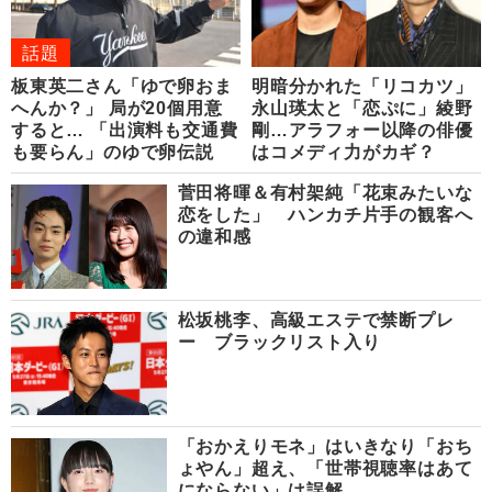
話題
板東英二さん「ゆで卵おま
明暗分かれた「リコカツ」
へんか？」 局が20個用意
永山瑛太と「恋ぷに」綾野
すると… 「出演料も交通費
剛…アラフォー以降の俳優
も要らん」のゆで卵伝説
はコメディ力がカギ？
菅田将暉＆有村架純「花束みたいな
恋をした」 ハンカチ片手の観客へ
の違和感
松坂桃李、高級エステで禁断プレ
ー ブラックリスト入り
「おかえりモネ」はいきなり「おち
ょやん」超え、「世帯視聴率はあて
にならない」は誤解