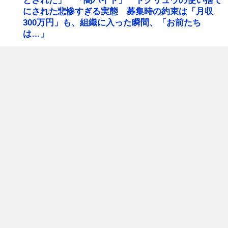
とされた」 「闇バイト」 トクリュウの使い捨て
にされた悲惨すぎる実態 募集時の約束は「月収
300万円」も、組織に入った瞬間、「お前たち
は…」