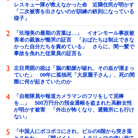
レスキュー隊が救えなかった命 近隣住民が明かす
「二次被害を出さないのが訓練の鉄則になっている
様子」
「玖瑠美の最期の言葉は…」 イオンモール事故被
害者の親族が慟哭の証言 「おばたちは制止できな
かった自分たちを責めている」 さらに、間一髪で
事故を免れた従業員の証言も
左目周囲の痣は「脳の動脈が破れ、その血が溜まっ
ていた」 09年に孤独死「大原麗子さん」、死の間
際に何が起きていたのか
「自衛隊員や報道カメラマンのフリをして泥棒
を…」 500万円分の預金通帳を盗まれた高齢女性
が明かす被害 「外出が怖くなり、避難所にも行け
ない」
「中国人にボコボコにされ、ビルの6階から突き落