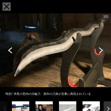
3/5
“蛇柱” 伊黒小芭内の日輪刀 原作の刀身が見事に再現されている