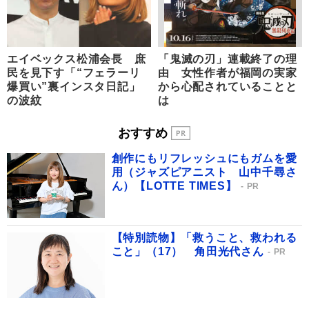
エイベックス松浦会長 庶
「鬼滅の刃」連載終了の理
民を見下す「“フェラーリ
由 女性作者が福岡の実家
爆買い”裏インスタ日記」
から心配されていることと
の波紋
は
おすすめ
創作にもリフレッシュにもガムを愛
用（ジャズピアニスト 山中千尋さ
ん）【LOTTE TIMES】
PR
【特別読物】「救うこと、救われる
こと」（17） 角田光代さん
PR