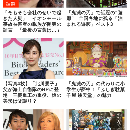
話題
「そもそも会社のせいで起
「鬼滅の刃」で話題の“遊
きた人災」 イオンモール
廓” 全国各地に残る「泊
事故被害者の親族が慟哭の
まれる遊廓」ベスト3
証言 「最後の言葉は…」
【写真4枚】「北川景子」
「鬼滅の刃」の代わりに小
父が海上自衛隊のHPに登
学生が夢中！「ふしぎ駄菓
場 三菱重工の重役、娘の
子屋 銭天堂」の魅力
美形は父譲り？