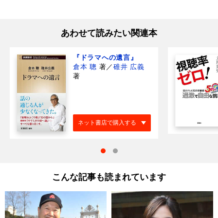
あわせて読みたい関連本
『ドラマへの遺言』
倉本 聰
著
／
碓井 広義
著
ネット書店で購入する
こんな記事も読まれています