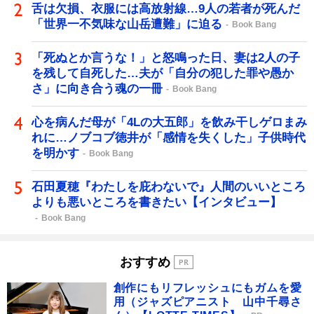
舌は欠損、衣服には高放射線…9人の若者が死んだ
「世界一不気味な山岳遭難」に迫る
Book Bang
「死ぬとか言うな！」と怒鳴った日、妻は2人の子
を残して自死した…夫が「自分の犯した罪や愚か
さ」に向き合う魂の一冊
Book Bang
心を病んだ母が「4Lの大五郎」を飲み干しゲロまみ
れに…ノブコブ徳井が「感情を失くした」子供時代
を明かす
Book Bang
石田夏穂『わたしを庇わないで』人間のいいところ
よりも悪いところを書きたい【インタビュー】
Book Bang
おすすめ
創作にもリフレッシュにもガムを愛
用（ジャズピアニスト 山中千尋さ