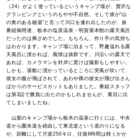
（24）がよく使っているというキャンプ場が、贅沢な
グランピングというのもやや不自然。そして彼が“山
の奥のある秘湯”と言って川口を連れ出したのが、旅
番組御用達、栃木の塩原温泉・明賀屋本館の露天風呂
だったのは興ざめでした。もちろん、作り手の気持ち
はわかります。キャンプ場に泊まって、野趣溢れる露
天風呂に浸かれば、風情は抜群です。川沿いの露天で
あれば、カメラマンを対岸に置けば撮影もしやすい。
しかも、湯船に浸かっているところに突風が吹いて、
彼女の服が飛ばされて、あわや裸の彼女が飛び出さん
ばかりのサービスカットもありました。番組スタッフ
は第3話で勝負に出たのかもしれませんが、裏目に出
てしまいましたね」
山梨のキャンプ場から栃木の温泉に行くには、中央
道から圏央道を経由して東北道という道のりになる
が、距離にして片道250キロ、往復6時間は軽くかか