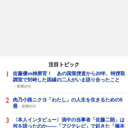
注目トピック
佐藤優vs検察官！ あの国策捜査から20年、特捜取
調室で対峙した因縁の二人がいま語り合ったこと
新潮QUE
肉乃小路ニクヨ「わたし」の人生を生きるための5
冊
新潮QUE
〈本人インタビュー〉渦中の当事者「佐藤二朗」は
何を語ったのか――「フジテレビ」で起きた「橋本