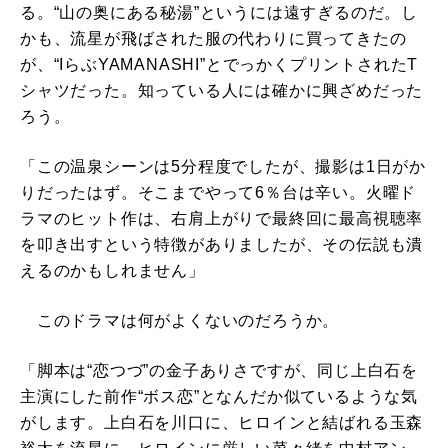
る。“山の奥にある秘湯”というには遠すぎるのだ。し
かも、流星が飛ばされた服の代わりに買ってきたの
が、“IらぶYAMANASHI”とでっかくプリントされたT
シャツだった。知っている人には確かに興ざめだった
ろう。
「この温泉シーンは5分程度でしたが、撮影は1日がか
りだったはず。そこまでやって6％台は辛い。火曜ド
ラマのヒット作は、右肩上がりで最終回に最高視聴率
を叩き出すという特徴がありましたが、その伝説も潰
えるのかもしれません」
このドラマは何がよくないのだろうか。
「脚本は“恋つづ”の金子ありさですが、同じ上白石を
主演にした前作“ボス恋”となんだか似ているような気
がします。上白石を川口に、ヒロインと結ばれる玉森