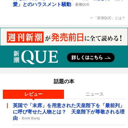
愛」とのハラスメント騒動
新潮QUE
「新潮QUE」とは？
話題の本
レビュー
ニュース
英国で「末席」を用意された天皇陛下を「最前列」
に呼び寄せた人物とは？ 天皇陛下が尊敬される理
由
Book Bang