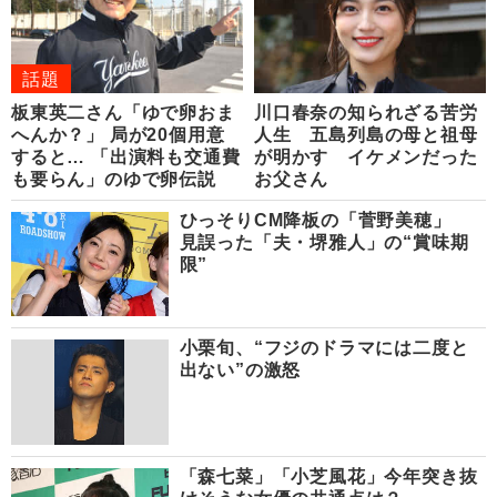
話題
板東英二さん「ゆで卵おま
川口春奈の知られざる苦労
へんか？」 局が20個用意
人生 五島列島の母と祖母
すると… 「出演料も交通費
が明かす イケメンだった
も要らん」のゆで卵伝説
お父さん
ひっそりCM降板の「菅野美穂」
見誤った「夫・堺雅人」の“賞味期
限”
小栗旬、“フジのドラマには二度と
出ない”の激怒
「森七菜」「小芝風花」今年突き抜