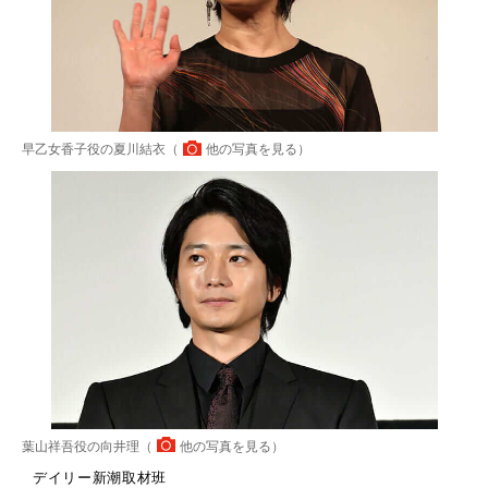
早乙女香子役の夏川結衣（
他の写真を見る
）
葉山祥吾役の向井理（
他の写真を見る
）
デイリー新潮取材班