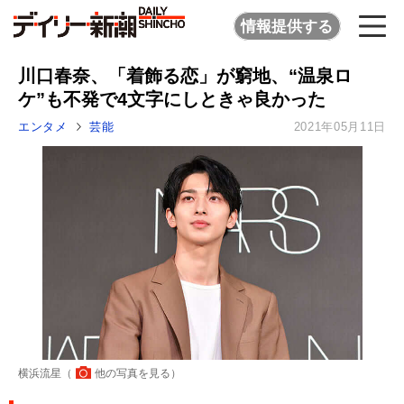
情報提供する
川口春奈、「着飾る恋」が窮地、“温泉ロ
ケ”も不発で4文字にしときゃ良かった
エンタメ
芸能
2021年05月11日
横浜流星（
他の写真を見る
）