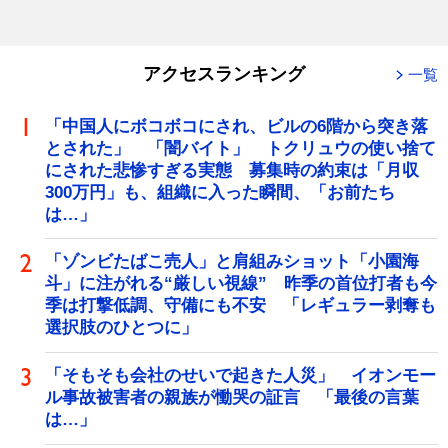
アクセスランキング
一覧
「中国人にボコボコにされ、ビルの6階から突き落
とされた」 「闇バイト」 トクリュウの使い捨て
にされた悲惨すぎる実態 募集時の約束は「月収
300万円」も、組織に入った瞬間、「お前たち
は…」
「ゾンビたばこ売人」と肩組みショット「小園海
斗」に注がれる“厳しい視線” 昨季の首位打者も今
季は打撃低調、守備にも不安 「レギュラー剥奪も
選択肢のひとつに」
「そもそも会社のせいで起きた人災」 イオンモー
ル事故被害者の親族が慟哭の証言 「最後の言葉
は…」