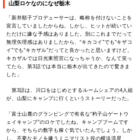
山梨ロケなのになぜ栃木
「新井順子プロデューサーは、略称を付けないことを
宣言していましたからね。しかし、ヒットが続いてい
ただけに嫌な予感はありました。別にこれまでだって
無理矢理感はありましたから、“キカコイ”でも“キザコ
イ”でも“キカザル”だってと良かったと思いますけど。
キカザルでは日光東照宮になっちゃうか、なんて笑っ
てたら、第3話では本当に栃木が出てきたので驚きま
した」
第3話は、川口をはじめとするルームシェアの4人組
が、山梨にキャンプに行くというストーリーだった。
「富士山麓のグランピングで有名な“杓子山ゲートウ
ェイキャンプ”のロケでしたね。キャンプブームです
から、そちらの数字も稼ぐ気でいたんでしょう。しか
し、不要なモノを嫌うミニマリスト役の横浜流星