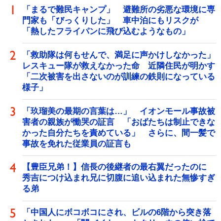
「まるで難民キャンプ」 避難所の劣悪な環境に専
門家も「びっくりした」 車中泊にもリスクが
「熱したフライパンに飛び込むようなもの」
「救助隊は何もせんで、満足に声かけしなかった」
レスキュー隊が救えなかった命 近隣住民が明かす
「二次被害を出さないのが訓練の鉄則になっている
様子」
「玖瑠美の最期の言葉は…」 イオンモール事故被
害者の親族が慟哭の証言 「おばたちは制止できな
かった自分たちを責めている」 さらに、間一髪で
事故を免れた従業員の証言も
【豊臣兄弟！】信長の後継者の最右翼だったのに
秀吉につけ込まれ兄に切腹に追い込まれた無惨すぎ
る弟
「中国人にボコボコにされ、ビルの6階から突き落