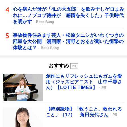
心を病んだ母が「4Lの大五郎」を飲み干しゲロまみ
れに…ノブコブ徳井が「感情を失くした」子供時代
を明かす
Book Bang
事故物件住みます芸人・松原タニシがいわくつきの
部屋を大公開 漫画家・清野とおるが聞いた衝撃の
体験とは？
Book Bang
おすすめ
創作にもリフレッシュにもガムを愛
用（ジャズピアニスト 山中千尋さ
ん）【LOTTE TIMES】
PR
【特別読物】「救うこと、救われる
こと」（17） 角田光代さん
PR