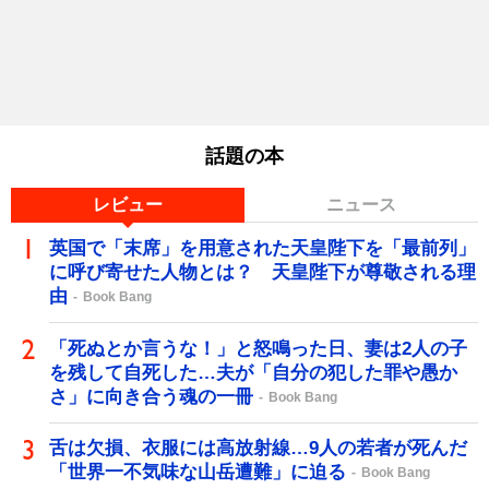
話題の本
レビュー
ニュース
英国で「末席」を用意された天皇陛下を「最前列」
に呼び寄せた人物とは？ 天皇陛下が尊敬される理
由
Book Bang
「死ぬとか言うな！」と怒鳴った日、妻は2人の子
を残して自死した…夫が「自分の犯した罪や愚か
さ」に向き合う魂の一冊
Book Bang
舌は欠損、衣服には高放射線…9人の若者が死んだ
「世界一不気味な山岳遭難」に迫る
Book Bang