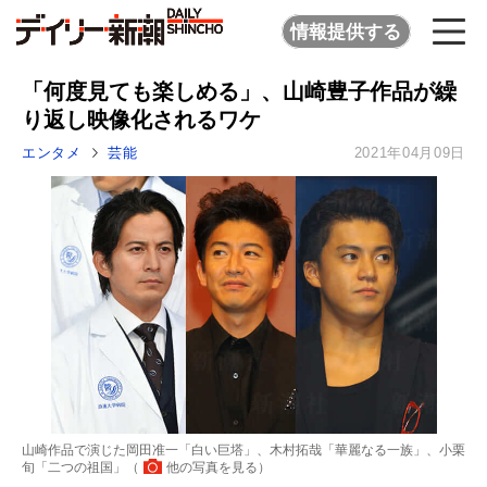
情報提供する
「何度見ても楽しめる」、山崎豊子作品が繰
り返し映像化されるワケ
エンタメ
芸能
2021年04月09日
山崎作品で演じた岡田准一「白い巨塔」、木村拓哉「華麗なる一族」、小栗
旬「二つの祖国」（
他の写真を見る
）