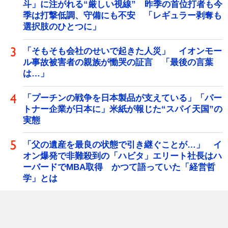
斗」に注がれる“厳しい視線” 昨季の首位打者も今
季は打撃低調、守備にも不安 「レギュラー剥奪も
選択肢のひとつに」
「そもそも会社のせいで起きた人災」 イオンモー
ル事故被害者の親族が慟哭の証言 「最後の言葉
は…」
「プーチンの戦争を日本製品が支えている」「パー
トナー企業が日本に」米紙が報じた“スパイ天国”の
実態
「父の遺産を最良の状態で引き継ぐことが…」 イ
オン爆発で非難殺到の「ハビタ」エリート社長はハ
ーバードでMBA取得 かつて語っていた「経営哲
学」とは