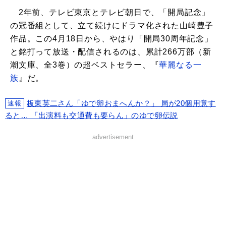
2年前、テレビ東京とテレビ朝日で、「開局記念」
の冠番組として、立て続けにドラマ化された山崎豊子
作品。この4月18日から、やはり「開局30周年記念」
と銘打って放送・配信されるのは、累計266万部（新
潮文庫、全3巻）の超ベストセラー、『
華麗なる一
族
』だ。
板東英二さん「ゆで卵おまへんか？」 局が20個用意す
速報
ると… 「出演料も交通費も要らん」のゆで卵伝説
advertisement