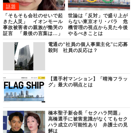
話題
「そもそも会社のせいで起
世論は「反対」で盛り上が
きた人災」 イオンモール
らない東京オリ・パラ 危
事故被害者の親族が慟哭の
機管理の視点から見た今後
証言 「最後の言葉は…」
やるべきことは
電通の“社員の個人事業主化”に応募
殺到 社員の反応は？
【選手村マンション】「晴海フラッ
グ」最大の弱点とは
橋本聖子新会長「セクハラ問題」
高橋選手に被害意識がなくてもセク
ハラ成立の可能性あり 弁護士の見
解は