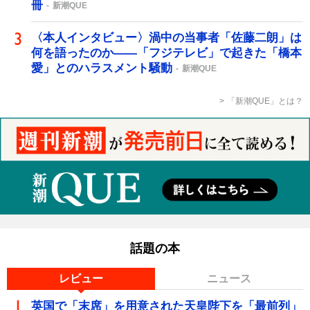
冊
新潮QUE
〈本人インタビュー〉渦中の当事者「佐藤二朗」は
何を語ったのか――「フジテレビ」で起きた「橋本
愛」とのハラスメント騒動
新潮QUE
「新潮QUE」とは？
話題の本
レビュー
ニュース
英国で「末席」を用意された天皇陛下を「最前列」