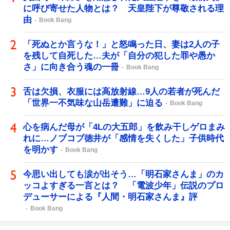
に呼び寄せた人物とは？ 天皇陛下が尊敬される理
由
Book Bang
「死ぬとか言うな！」と怒鳴った日、妻は2人の子
を残して自死した…夫が「自分の犯した罪や愚か
さ」に向き合う魂の一冊
Book Bang
舌は欠損、衣服には高放射線…9人の若者が死んだ
「世界一不気味な山岳遭難」に迫る
Book Bang
心を病んだ母が「4Lの大五郎」を飲み干しゲロまみ
れに…ノブコブ徳井が「感情を失くした」子供時代
を明かす
Book Bang
今思い出しても涙が出そう…「明石家さんま」のカ
ッコよすぎる一言とは？ 「電波少年」伝説のプロ
デューサーによる『人間・明石家さんま』評
Book Bang