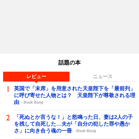
話題の本
レビュー
ニュース
英国で「末席」を用意された天皇陛下を「最前列」
に呼び寄せた人物とは？ 天皇陛下が尊敬される理
由
Book Bang
「死ぬとか言うな！」と怒鳴った日、妻は2人の子
を残して自死した…夫が「自分の犯した罪や愚か
さ」に向き合う魂の一冊
Book Bang