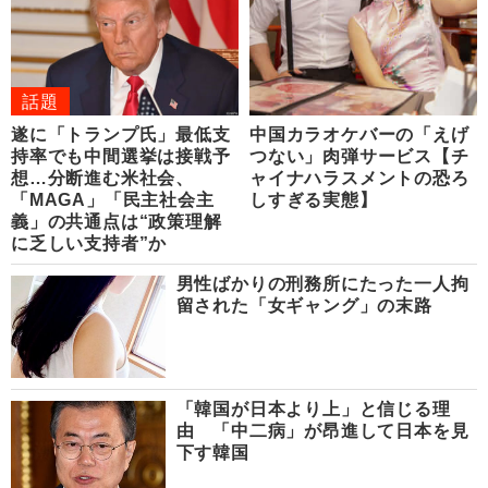
話題
遂に「トランプ氏」最低支
中国カラオケバーの「えげ
持率でも中間選挙は接戦予
つない」肉弾サービス【チ
想…分断進む米社会、
ャイナハラスメントの恐ろ
「MAGA」「民主社会主
しすぎる実態】
義」の共通点は“政策理解
に乏しい支持者”か
男性ばかりの刑務所にたった一人拘
留された「女ギャング」の末路
「韓国が日本より上」と信じる理
由 「中二病」が昂進して日本を見
下す韓国