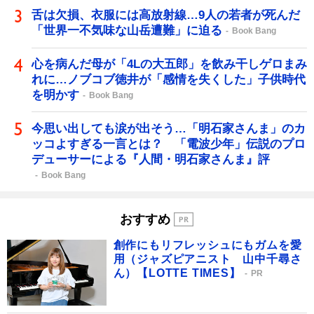
舌は欠損、衣服には高放射線…9人の若者が死んだ
「世界一不気味な山岳遭難」に迫る
Book Bang
心を病んだ母が「4Lの大五郎」を飲み干しゲロまみ
れに…ノブコブ徳井が「感情を失くした」子供時代
を明かす
Book Bang
今思い出しても涙が出そう…「明石家さんま」のカ
ッコよすぎる一言とは？ 「電波少年」伝説のプロ
デューサーによる『人間・明石家さんま』評
Book Bang
おすすめ
創作にもリフレッシュにもガムを愛
用（ジャズピアニスト 山中千尋さ
ん）【LOTTE TIMES】
PR