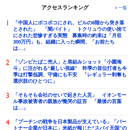
アクセスランキング
一覧
「中国人にボコボコにされ、ビルの6階から突き落
とされた」 「闇バイト」 トクリュウの使い捨て
にされた悲惨すぎる実態 募集時の約束は「月収
300万円」も、組織に入った瞬間、「お前たち
は…」
「ゾンビたばこ売人」と肩組みショット「小園海
斗」に注がれる“厳しい視線” 昨季の首位打者も今
季は打撃低調、守備にも不安 「レギュラー剥奪も
選択肢のひとつに」
「そもそも会社のせいで起きた人災」 イオンモー
ル事故被害者の親族が慟哭の証言 「最後の言葉
は…」
「プーチンの戦争を日本製品が支えている」「パー
トナー企業が日本に」米紙が報じた“スパイ天国”の