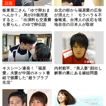
話題
板東英二さん「ゆで卵おま
台北の街から福原愛の広告
へんか？」 局が20個用意
が消えた！ モラハラ＆不
すると… 「出演料も交通費
倫報道、台湾人の反応を現
も要らん」のゆで卵伝説
地在住の日本人が取材
キスシーン連発！「福原
内村航平、“美人妻”顔出し
愛」夫妻が中国のネット番
解禁の裏にある嫁姑問題
組で披露した“超ラブラブ
生活”