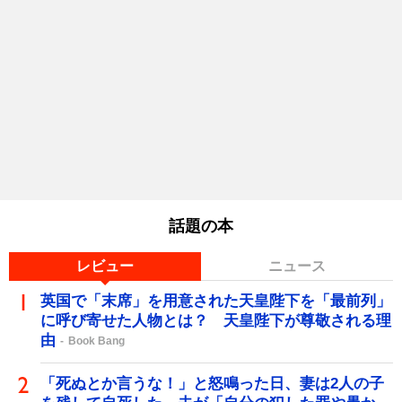
話題の本
レビュー
ニュース
英国で「末席」を用意された天皇陛下を「最前列」
に呼び寄せた人物とは？ 天皇陛下が尊敬される理
由
Book Bang
「死ぬとか言うな！」と怒鳴った日、妻は2人の子