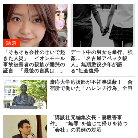
話題
「そもそも会社のせいで起
デート中の男女を暴行、強
きた人災」 イオンモール
姦…「名古屋アベック殺
事故被害者の親族が慟哭の
人」無期懲役少年が語
証言 「最後の言葉は…」
る“社会復帰”
慶応大学応援部が不祥事隠蔽！ 合
宿所で働いた「ハレンチ行為」全容
「講談社元編集次長・妻殺害事
件」 “無罪”を信じて帰りを待つ
「会社」の異例の対応