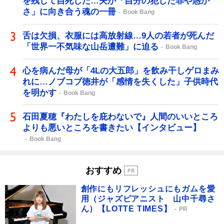
を残して自死した…夫が「自分の犯した罪や愚か
さ」に向き合う魂の一冊
Book Bang
舌は欠損、衣服には高放射線…9人の若者が死んだ
「世界一不気味な山岳遭難」に迫る
Book Bang
心を病んだ母が「4Lの大五郎」を飲み干しゲロまみ
れに…ノブコブ徳井が「感情を失くした」子供時代
を明かす
Book Bang
石田夏穂『わたしを庇わないで』人間のいいところ
よりも悪いところを書きたい【インタビュー】
Book Bang
おすすめ
創作にもリフレッシュにもガムを愛
用（ジャズピアニスト 山中千尋さ
ん）【LOTTE TIMES】
PR