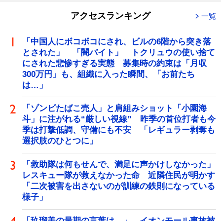
アクセスランキング
一覧
「中国人にボコボコにされ、ビルの6階から突き落
とされた」 「闇バイト」 トクリュウの使い捨て
にされた悲惨すぎる実態 募集時の約束は「月収
300万円」も、組織に入った瞬間、「お前たち
は…」
「ゾンビたばこ売人」と肩組みショット「小園海
斗」に注がれる“厳しい視線” 昨季の首位打者も今
季は打撃低調、守備にも不安 「レギュラー剥奪も
選択肢のひとつに」
「救助隊は何もせんで、満足に声かけしなかった」
レスキュー隊が救えなかった命 近隣住民が明かす
「二次被害を出さないのが訓練の鉄則になっている
様子」
「玖瑠美の最期の言葉は…」 イオンモール事故被