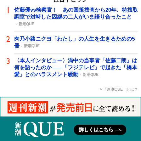
佐藤優vs検察官！ あの国策捜査から20年、特捜取
調室で対峙した因縁の二人がいま語り合ったこと
新潮QUE
肉乃小路ニクヨ「わたし」の人生を生きるための5
冊
新潮QUE
〈本人インタビュー〉渦中の当事者「佐藤二朗」は
何を語ったのか――「フジテレビ」で起きた「橋本
愛」とのハラスメント騒動
新潮QUE
「新潮QUE」とは？