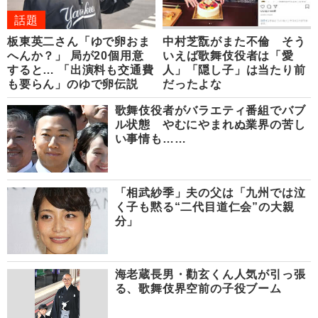
話題
板東英二さん「ゆで卵おま
中村芝翫がまた不倫 そう
へんか？」 局が20個用意
いえば歌舞伎役者は「愛
すると… 「出演料も交通費
人」「隠し子」は当たり前
も要らん」のゆで卵伝説
だったよな
歌舞伎役者がバラエティ番組でバブ
ル状態 やむにやまれぬ業界の苦し
い事情も……
「相武紗季」夫の父は「九州では泣
く子も黙る“二代目道仁会”の大親
分」
海老蔵長男・勸玄くん人気が引っ張
る、歌舞伎界空前の子役ブーム