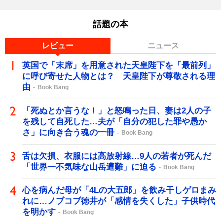
話題の本
レビュー
ニュース
英国で「末席」を用意された天皇陛下を「最前列」
に呼び寄せた人物とは？ 天皇陛下が尊敬される理
由
Book Bang
「死ぬとか言うな！」と怒鳴った日、妻は2人の子
を残して自死した…夫が「自分の犯した罪や愚か
さ」に向き合う魂の一冊
Book Bang
舌は欠損、衣服には高放射線…9人の若者が死んだ
「世界一不気味な山岳遭難」に迫る
Book Bang
心を病んだ母が「4Lの大五郎」を飲み干しゲロまみ
れに…ノブコブ徳井が「感情を失くした」子供時代
を明かす
Book Bang