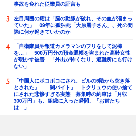
事故を免れた従業員の証言も
左目周囲の痣は「脳の動脈が破れ、その血が溜まっ
ていた」 09年に孤独死「大原麗子さん」、死の間
際に何が起きていたのか
「自衛隊員や報道カメラマンのフリをして泥棒
を…」 500万円分の預金通帳を盗まれた高齢女性
が明かす被害 「外出が怖くなり、避難所にも行け
ない」
「中国人にボコボコにされ、ビルの6階から突き落
とされた」 「闇バイト」 トクリュウの使い捨て
にされた悲惨すぎる実態 募集時の約束は「月収
300万円」も、組織に入った瞬間、「お前たち
は…」