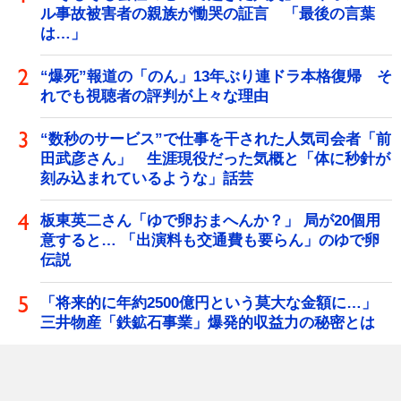
ル事故被害者の親族が慟哭の証言 「最後の言葉
は…」
“爆死”報道の「のん」13年ぶり連ドラ本格復帰 そ
れでも視聴者の評判が上々な理由
“数秒のサービス”で仕事を干された人気司会者「前
田武彦さん」 生涯現役だった気概と「体に秒針が
刻み込まれているような」話芸
板東英二さん「ゆで卵おまへんか？」 局が20個用
意すると… 「出演料も交通費も要らん」のゆで卵
伝説
「将来的に年約2500億円という莫大な金額に…」
三井物産「鉄鉱石事業」爆発的収益力の秘密とは