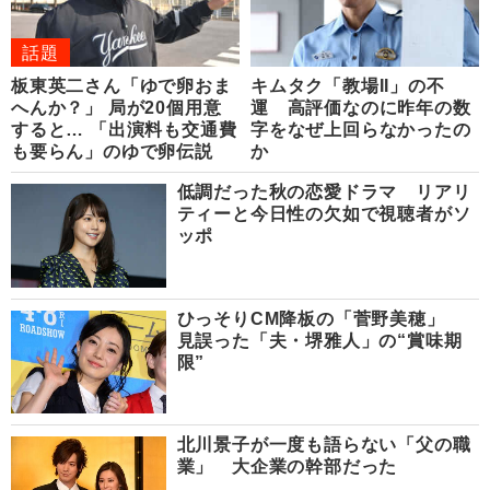
話題
板東英二さん「ゆで卵おま
キムタク「教場II」の不
へんか？」 局が20個用意
運 高評価なのに昨年の数
すると… 「出演料も交通費
字をなぜ上回らなかったの
も要らん」のゆで卵伝説
か
低調だった秋の恋愛ドラマ リアリ
ティーと今日性の欠如で視聴者がソ
ッポ
ひっそりCM降板の「菅野美穂」
見誤った「夫・堺雅人」の“賞味期
限”
北川景子が一度も語らない「父の職
業」 大企業の幹部だった