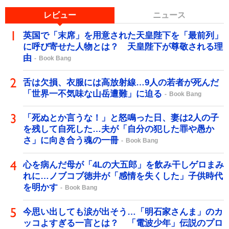
レビュー
ニュース
英国で「末席」を用意された天皇陛下を「最前列」
に呼び寄せた人物とは？ 天皇陛下が尊敬される理
由
Book Bang
舌は欠損、衣服には高放射線…9人の若者が死んだ
「世界一不気味な山岳遭難」に迫る
Book Bang
「死ぬとか言うな！」と怒鳴った日、妻は2人の子
を残して自死した…夫が「自分の犯した罪や愚か
さ」に向き合う魂の一冊
Book Bang
心を病んだ母が「4Lの大五郎」を飲み干しゲロまみ
れに…ノブコブ徳井が「感情を失くした」子供時代
を明かす
Book Bang
今思い出しても涙が出そう…「明石家さんま」のカ
ッコよすぎる一言とは？ 「電波少年」伝説のプロ