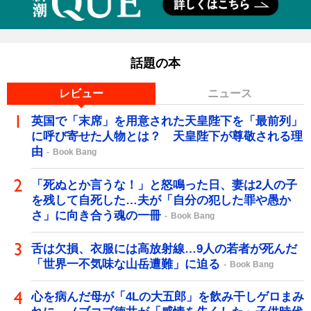
話題の本
レビュー
ニュース
英国で「末席」を用意された天皇陛下を「最前列」
に呼び寄せた人物とは？ 天皇陛下が尊敬される理
由
Book Bang
「死ぬとか言うな！」と怒鳴った日、妻は2人の子
を残して自死した…夫が「自分の犯した罪や愚か
さ」に向き合う魂の一冊
Book Bang
舌は欠損、衣服には高放射線…9人の若者が死んだ
「世界一不気味な山岳遭難」に迫る
Book Bang
心を病んだ母が「4Lの大五郎」を飲み干しゲロまみ