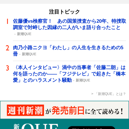
注目トピック
佐藤優vs検察官！ あの国策捜査から20年、特捜取
調室で対峙した因縁の二人がいま語り合ったこと
新潮QUE
肉乃小路ニクヨ「わたし」の人生を生きるための5
冊
新潮QUE
〈本人インタビュー〉渦中の当事者「佐藤二朗」は
何を語ったのか――「フジテレビ」で起きた「橋本
愛」とのハラスメント騒動
新潮QUE
「新潮QUE」とは？