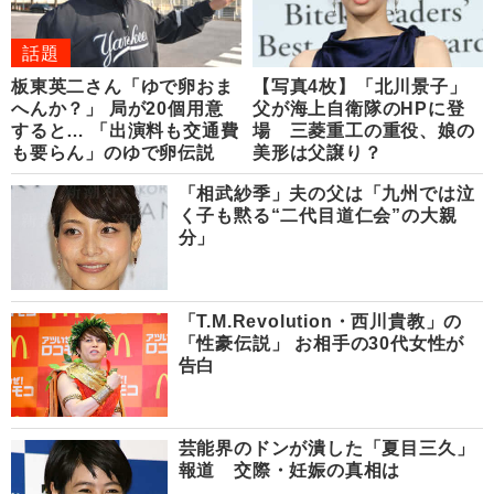
話題
板東英二さん「ゆで卵おま
【写真4枚】「北川景子」
へんか？」 局が20個用意
父が海上自衛隊のHPに登
すると… 「出演料も交通費
場 三菱重工の重役、娘の
も要らん」のゆで卵伝説
美形は父譲り？
「相武紗季」夫の父は「九州では泣
く子も黙る“二代目道仁会”の大親
分」
「T.M.Revolution・西川貴教」の
「性豪伝説」 お相手の30代女性が
告白
芸能界のドンが潰した「夏目三久」
報道 交際・妊娠の真相は