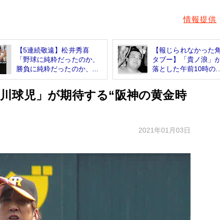
情報提供
【5連続敬遠】松井秀喜
【報じられなかった
「野球に純粋だったのか、
タブー】「貴ノ浪」
勝負に純粋だったのか、...
落とした午前10時の..
川球児」が期待する“阪神の黄金時
2021年01月03日