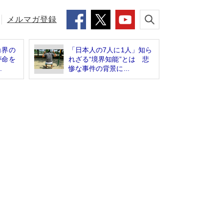
メルマガ登録
角界の
「日本人の7人に1人」知ら
が命を
れざる“境界知能”とは 悲
.
惨な事件の背景に...