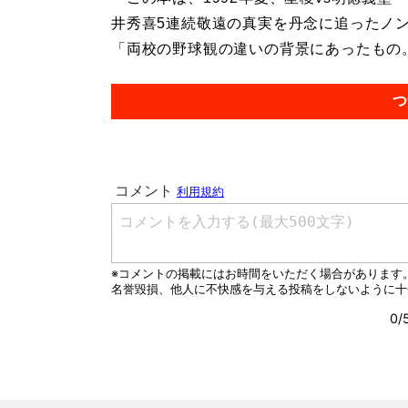
井秀喜5連続敬遠の真実を丹念に追ったノ
「両校の野球観の違いの背景にあったもの。.
つ