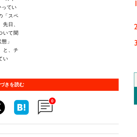
かってい
の「スペ
、先日、
ついて聞
状態」
」と、チ
てい
づきを読む
0