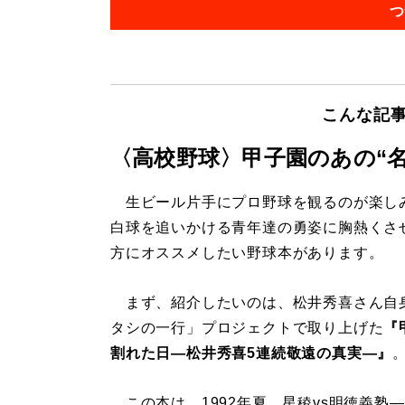
つ
こんな記
〈高校野球〉甲子園のあの“
生ビール片手にプロ野球を観るのが楽し
白球を追いかける青年達の勇姿に胸熱くさ
方にオススメしたい野球本があります。
まず、紹介したいのは、松井秀喜さん自
タシの一行」プロジェクトで取り上げた
『
割れた日―松井秀喜5連続敬遠の真実―』
この本は、1992年夏、星稜vs明徳義塾