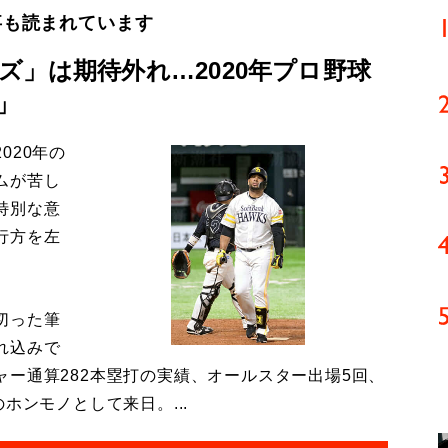
事も読まれています
」は期待外れ…2020年プロ野球
」
020年の
ムが苦し
特別な意
行方を左
切った筆
れ込みで
ー通算282本塁打の実績、オールスター出場5回、
ホンモノとして来日。...