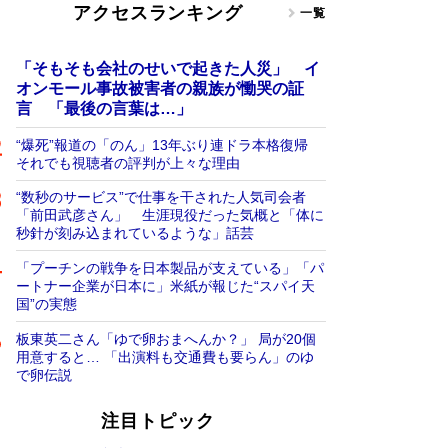
アクセスランキング
一覧
「そもそも会社のせいで起きた人災」 イ
オンモール事故被害者の親族が慟哭の証
言 「最後の言葉は…」
“爆死”報道の「のん」13年ぶり連ドラ本格復帰
それでも視聴者の評判が上々な理由
“数秒のサービス”で仕事を干された人気司会者
「前田武彦さん」 生涯現役だった気概と「体に
秒針が刻み込まれているような」話芸
「プーチンの戦争を日本製品が支えている」「パ
ートナー企業が日本に」米紙が報じた“スパイ天
国”の実態
板東英二さん「ゆで卵おまへんか？」 局が20個
用意すると… 「出演料も交通費も要らん」のゆ
で卵伝説
注目トピック