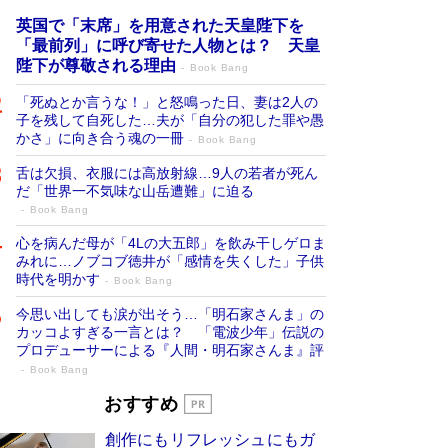
英国で「末席」を用意された天皇陛下を
「最前列」に呼び寄せた人物とは？ 天皇
陛下が尊敬される理由
Book Bang
「死ぬとか言うな！」と怒鳴った日、妻は2人の
子を残して自死した…夫が「自分の犯した罪や愚
かさ」に向き合う魂の一冊
Book Bang
舌は欠損、衣服には高放射線…9人の若者が死ん
だ「世界一不気味な山岳遭難」に迫る
Book Bang
心を病んだ母が「4Lの大五郎」を飲み干しゲロま
みれに…ノブコブ徳井が「感情を失くした」子供
時代を明かす
Book Bang
今思い出しても涙が出そう…「明石家さんま」の
カッコよすぎる一言とは？ 「電波少年」伝説の
プロデューサーによる『人間・明石家さんま』評
Book Bang
「宇宙兄弟」最終46巻がベストセラー1
おすすめ
位 宇宙開発への関心を押し上げた18年の
創作にもリフレッシュにもガ
物語に幕 特装版には「宇宙で描かれたマ