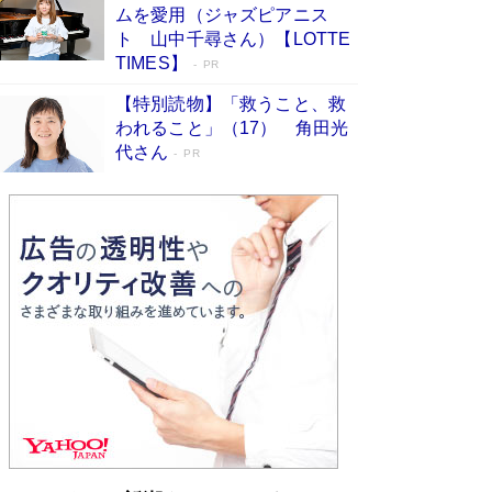
ムを愛用（ジャズピアニス
ンガ」も収録
Book Bang
ト 山中千尋さん）【LOTTE
美輪明宏 晩年の回答を集めた『ほほえんで生き
TIMES】
PR
るための人生相談』がランクイン［エンターテイ
メントベストセラー］
Book Bang
【特別読物】「救うこと、救
われること」（17） 角田光
「『火垂るの墓』は、大嘘である」原作者が抱き
代さん
続けた“自責の念”とは…「自己憐憫は描きたくな
PR
い」監督が徹底的にこだわったこと（後編） #
戦争の記憶
Book Bang
「叱って伸びるやつは、褒めたらもっと伸びる」
俳優・高嶋政伸が家族に教わった“人を育てるコ
ツ”…芸への考え方を明かす
Book Bang
東野圭吾、伊坂幸太郎の人気シリーズ最新作どち
らも文庫化 映画化された直木賞受賞作もランク
イン［文庫ベストセラー］
Book Bang