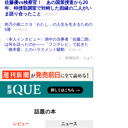
佐藤優vs検察官！ あの国策捜査から20
年、特捜取調室で対峙した因縁の二人がい
ま語り合ったこと
新潮QUE
肉乃小路ニクヨ「わたし」の人生を生きるための
5冊
新潮QUE
〈本人インタビュー〉渦中の当事者「佐藤二朗」
は何を語ったのか――「フジテレビ」で起きた
「橋本愛」とのハラスメント騒動
新潮QUE
「新潮QUE」とは？
話題の本
レビュー
ニュース