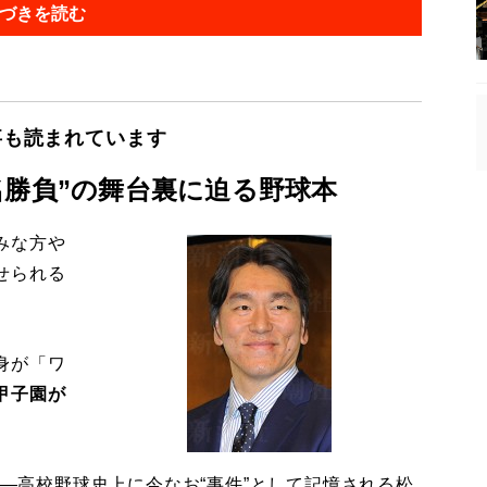
づきを読む
事も読まれています
名勝負”の舞台裏に迫る野球本
みな方や
せられる
身が「ワ
甲子園が
。
――高校野球史上に今なお“事件”として記憶される松