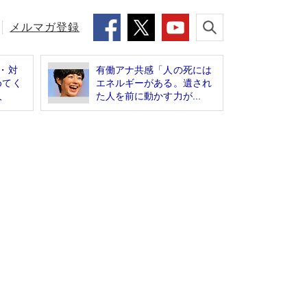
メルマガ登録
・対
有働アナ共感「人の死には
めてく
エネルギーがある。遺され
人
た人を前に動かす力が...