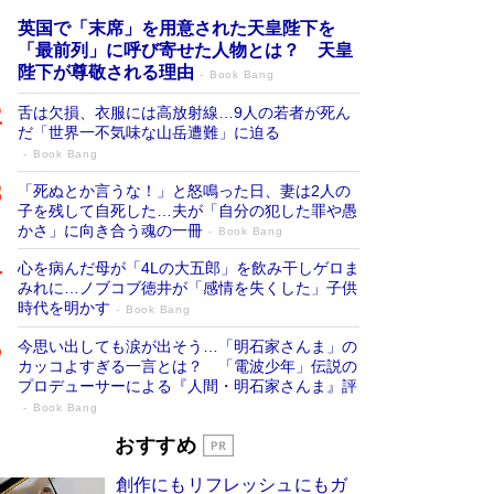
英国で「末席」を用意された天皇陛下を
「最前列」に呼び寄せた人物とは？ 天皇
陛下が尊敬される理由
Book Bang
舌は欠損、衣服には高放射線…9人の若者が死ん
だ「世界一不気味な山岳遭難」に迫る
Book Bang
「死ぬとか言うな！」と怒鳴った日、妻は2人の
子を残して自死した…夫が「自分の犯した罪や愚
かさ」に向き合う魂の一冊
Book Bang
心を病んだ母が「4Lの大五郎」を飲み干しゲロま
みれに…ノブコブ徳井が「感情を失くした」子供
時代を明かす
Book Bang
今思い出しても涙が出そう…「明石家さんま」の
カッコよすぎる一言とは？ 「電波少年」伝説の
プロデューサーによる『人間・明石家さんま』評
Book Bang
「宇宙兄弟」最終46巻がベストセラー1
おすすめ
位 宇宙開発への関心を押し上げた18年の
創作にもリフレッシュにもガ
物語に幕 特装版には「宇宙で描かれたマ