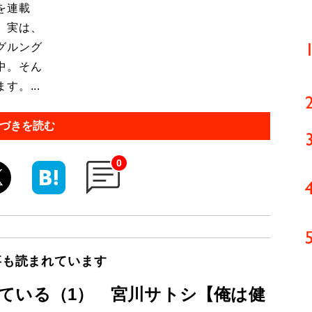
を連載
 実は、
グルング
中。そん
。...
づきを読む
0
事も読まれています
ている（1） 宮川サトシ【俺は健