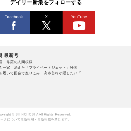
デイリー新潮をフォローする
Facebook
X
YouTube
潮 最新号
震 修羅の人間模様
ん一家 消えた「プライベートジェット」帰国
を履いて国会で座りこみ 高市首相が隠したい「...
pyright © SHINCHOSHA All Rights Reserved.
データについて無断転用・無断転載を禁じます。