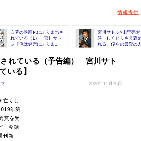
情報提供
自著の映画化にふりまわさ
宮川サトシ×山里亮太
れている（1） 宮川サト
談 しくじりさえ褒
シ【俺は健康にふりま...
れる、僕らの最愛の
されている（予告編） 宮川サト
ている】
イフ
2020年11月26日
を亡くし
019年第
秀賞を受
ど、今話
週刊新