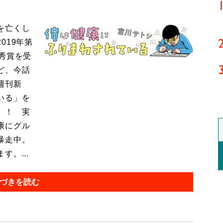
を亡くし
019年第
秀賞を受
ど、今話
週刊新
いる」を
』！ 実
康にグル
暴走中。
。...
づきを読む