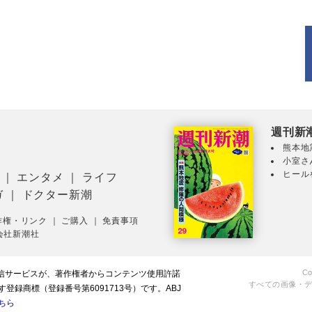
週刊新
熊本地
小室さ
ヒール
｜
エンタメ
｜
ライフ
ガ
｜
ドクター新潮
作権・リンク
｜
ご購入
｜
免責事項
会社新潮社
Co
配信サービスが、著作権者からコンテンツ使用許諾
すべての画像・
録商標（登録番号第6091713号）です。ABJ
ちら