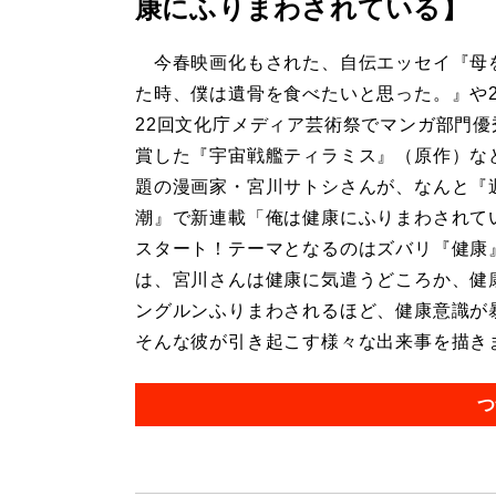
康にふりまわされている】
今春映画化もされた、自伝エッセイ『母
た時、僕は遺骨を食べたいと思った。』や2
22回文化庁メディア芸術祭でマンガ部門優
賞した『宇宙戦艦ティラミス』（原作）な
題の漫画家・宮川サトシさんが、なんと『
潮』で新連載「俺は健康にふりまわされて
スタート！テーマとなるのはズバリ『健康
は、宮川さんは健康に気遣うどころか、健
ングルンふりまわされるほど、健康意識が
そんな彼が引き起こす様々な出来事を描きます
つ