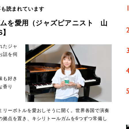
事も読まれています
ムを愛用（ジャズピアニスト 山
S】
れたジャ
お話を伺
味も好き
な香り
ミリーボトルを愛おしそうに開く。世界各国で演奏
の拠点を置き、キシリトールガムを6つずつ常備し