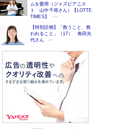
ムを愛用（ジャズピアニス
ンガ」も収録
Book Bang
ト 山中千尋さん）【LOTTE
美輪明宏 晩年の回答を集めた『ほほえんで生き
TIMES】
PR
るための人生相談』がランクイン［エンターテイ
メントベストセラー］
Book Bang
【特別読物】「救うこと、救
われること」（17） 角田光
「『火垂るの墓』は、大嘘である」原作者が抱き
代さん
続けた“自責の念”とは…「自己憐憫は描きたくな
PR
い」監督が徹底的にこだわったこと（後編） #
戦争の記憶
Book Bang
「叱って伸びるやつは、褒めたらもっと伸びる」
俳優・高嶋政伸が家族に教わった“人を育てるコ
ツ”…芸への考え方を明かす
Book Bang
東野圭吾、伊坂幸太郎の人気シリーズ最新作どち
らも文庫化 映画化された直木賞受賞作もランク
イン［文庫ベストセラー］
Book Bang