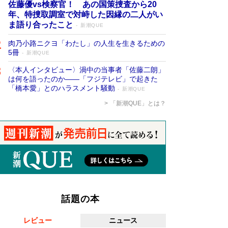
佐藤優vs検察官！ あの国策捜査から20
年、特捜取調室で対峙した因縁の二人がい
ま語り合ったこと
新潮QUE
肉乃小路ニクヨ「わたし」の人生を生きるための
5冊
新潮QUE
〈本人インタビュー〉渦中の当事者「佐藤二朗」
は何を語ったのか――「フジテレビ」で起きた
「橋本愛」とのハラスメント騒動
新潮QUE
「新潮QUE」とは？
話題の本
レビュー
ニュース