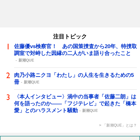
注目トピック
佐藤優vs検察官！ あの国策捜査から20年、特捜取
調室で対峙した因縁の二人がいま語り合ったこと
新潮QUE
肉乃小路ニクヨ「わたし」の人生を生きるための5
冊
新潮QUE
〈本人インタビュー〉渦中の当事者「佐藤二朗」は
何を語ったのか――「フジテレビ」で起きた「橋本
愛」とのハラスメント騒動
新潮QUE
「新潮QUE」とは？