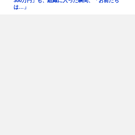
300万円」も、組織に入った瞬間、「お前たち
は…」