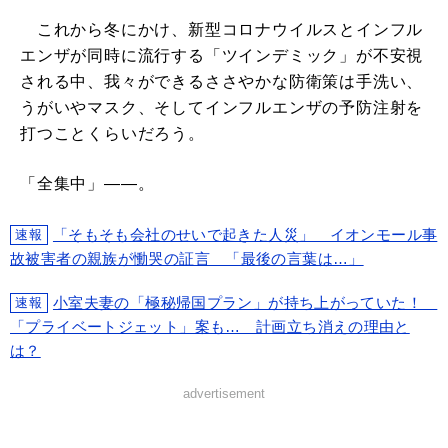
これから冬にかけ、新型コロナウイルスとインフル
エンザが同時に流行する「ツインデミック」が不安視
される中、我々ができるささやかな防衛策は手洗い、
うがいやマスク、そしてインフルエンザの予防注射を
打つことくらいだろう。
「全集中」――。
「そもそも会社のせいで起きた人災」 イオンモール事
速報
故被害者の親族が慟哭の証言 「最後の言葉は…」
小室夫妻の「極秘帰国プラン」が持ち上がっていた！
速報
「プライベートジェット」案も… 計画立ち消えの理由と
は？
advertisement