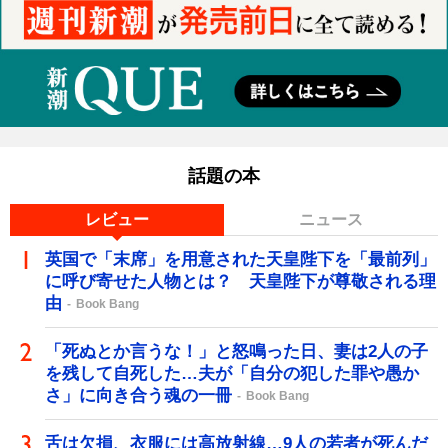
話題の本
レビュー
ニュース
英国で「末席」を用意された天皇陛下を「最前列」
に呼び寄せた人物とは？ 天皇陛下が尊敬される理
由
Book Bang
「死ぬとか言うな！」と怒鳴った日、妻は2人の子
を残して自死した…夫が「自分の犯した罪や愚か
さ」に向き合う魂の一冊
Book Bang
舌は欠損、衣服には高放射線…9人の若者が死んだ