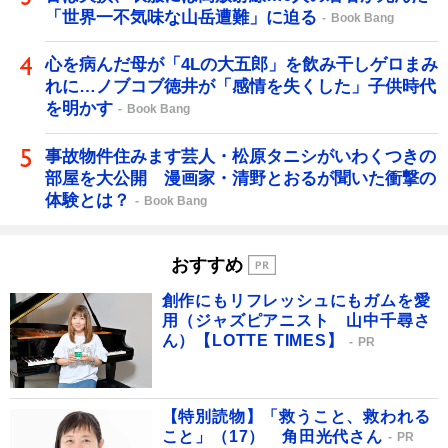
「世界一不気味な山岳遭難」に迫る
Book Bang
心を病んだ母が「4Lの大五郎」を飲み干しゲロまみ
れに…ノブコブ徳井が「感情を失くした」子供時代
を明かす
Book Bang
事故物件住みます芸人・松原タニシがいわくつきの
部屋を大公開 漫画家・清野とおるが聞いた衝撃の
体験とは？
Book Bang
おすすめ
創作にもリフレッシュにもガムを愛
用（ジャズピアニスト 山中千尋さ
ん）【LOTTE TIMES】
PR
【特別読物】「救うこと、救われる
こと」（17） 角田光代さん
PR