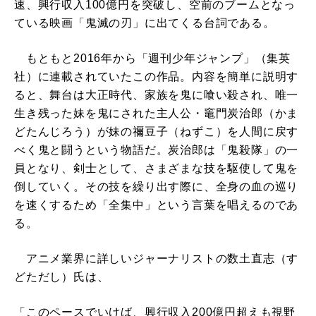
速、興行収入100億円を突破し、空前のブームとなっ
ている映画「鬼滅の刃」に出てくる台詞である。
もともと2016年から「週刊少年ジャンプ」（集英
社）に連載されていたこの作品。内容を簡単に説明す
ると、舞台は大正時代、家族を鬼に喰い殺され、唯一
生き残った妹を鬼にされた主人公・竈門炭治郎（かま
どたんじろう）が妹の禰豆子（ねずこ）を人間に戻す
べく鬼と闘うという物語だ。炭治郎は「鬼殺隊」の一
員となり、剣士として、さまざまな技を駆使して鬼を
倒していく。その技を繰り出す際に、全身の血の巡り
を速くするため「全集中」という言葉を唱えるのであ
る。
アニメ業界に詳しいジャーナリストの数土直志（す
どただし）氏は、
「このペースでいけば、興行収入200億円超えも視野