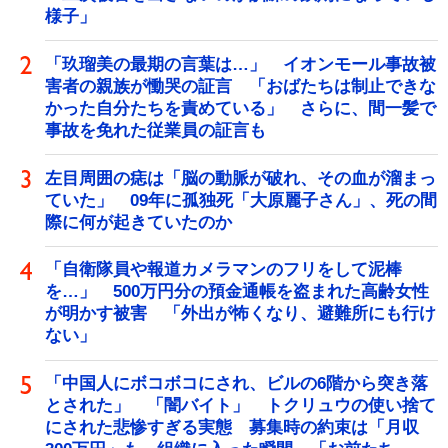
様子」
「玖瑠美の最期の言葉は…」 イオンモール事故被
害者の親族が慟哭の証言 「おばたちは制止できな
かった自分たちを責めている」 さらに、間一髪で
事故を免れた従業員の証言も
左目周囲の痣は「脳の動脈が破れ、その血が溜まっ
ていた」 09年に孤独死「大原麗子さん」、死の間
際に何が起きていたのか
「自衛隊員や報道カメラマンのフリをして泥棒
を…」 500万円分の預金通帳を盗まれた高齢女性
が明かす被害 「外出が怖くなり、避難所にも行け
ない」
「中国人にボコボコにされ、ビルの6階から突き落
とされた」 「闇バイト」 トクリュウの使い捨て
にされた悲惨すぎる実態 募集時の約束は「月収