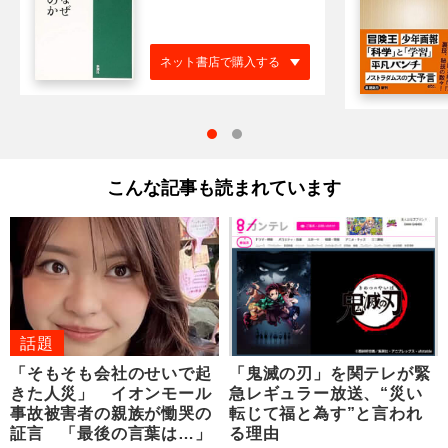
ネット書店で購入する
こんな記事も読まれています
話題
「そもそも会社のせいで起
「鬼滅の刃」を関テレが緊
きた人災」 イオンモール
急レギュラー放送、“災い
事故被害者の親族が慟哭の
転じて福と為す”と言われ
証言 「最後の言葉は…」
る理由