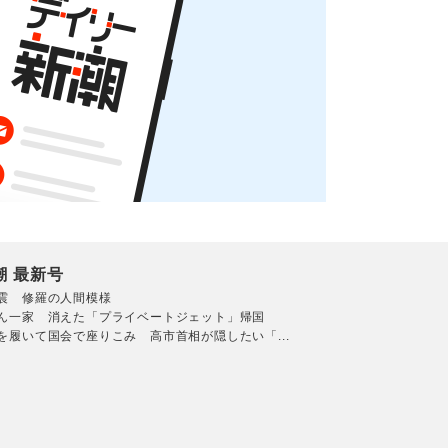
潮 最新号
震 修羅の人間模様
ん一家 消えた「プライベートジェット」帰国
を履いて国会で座りこみ 高市首相が隠したい「...