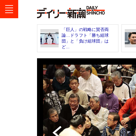
「巨人」の戦略に賛否両
論…ドラフト「勝ち組球
団」と「負け組球団」は
ど...