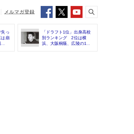
メルマガ登録
で失っ
「ドラフト1位」出身高校
庭は崩
別ランキング 2位は横
..
浜、大阪桐蔭、広陵の1...