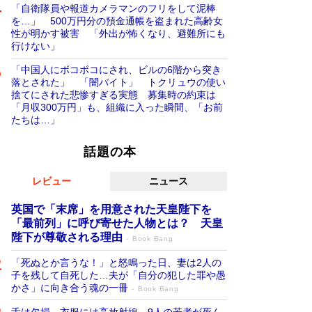
「自衛隊員や報道カメラマンのフリをして泥棒
を…」 500万円分の預金通帳を盗まれた高齢女
性が明かす被害 「外出が怖くなり、避難所にも
行けない」
「中国人にボコボコにされ、ビルの6階から突き
落とされた」 「闇バイト」 トクリュウの使い
捨てにされた悲惨すぎる実態 募集時の約束は
「月収300万円」も、組織に入った瞬間、「お前
たちは…」
話題の本
レビュー
ニュース
英国で「末席」を用意された天皇陛下を
「最前列」に呼び寄せた人物とは？ 天皇
陛下が尊敬される理由
Book Bang
「死ぬとか言うな！」と怒鳴った日、妻は2人の
子を残して自死した…夫が「自分の犯した罪や愚
かさ」に向き合う魂の一冊
Book Bang
舌は欠損、衣服には高放射線…9人の若者が死ん