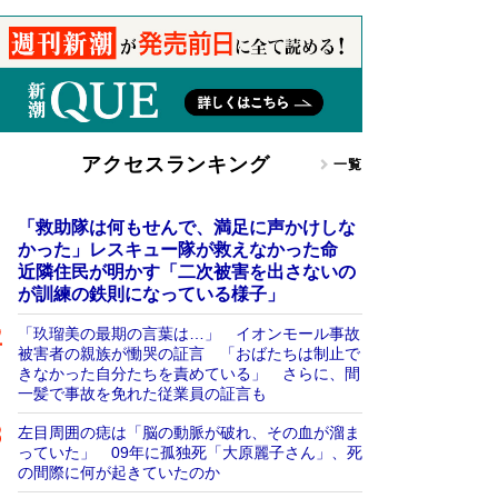
アクセスランキング
一覧
「救助隊は何もせんで、満足に声かけしな
かった」レスキュー隊が救えなかった命
近隣住民が明かす「二次被害を出さないの
が訓練の鉄則になっている様子」
「玖瑠美の最期の言葉は…」 イオンモール事故
被害者の親族が慟哭の証言 「おばたちは制止で
きなかった自分たちを責めている」 さらに、間
一髪で事故を免れた従業員の証言も
左目周囲の痣は「脳の動脈が破れ、その血が溜ま
っていた」 09年に孤独死「大原麗子さん」、死
の間際に何が起きていたのか