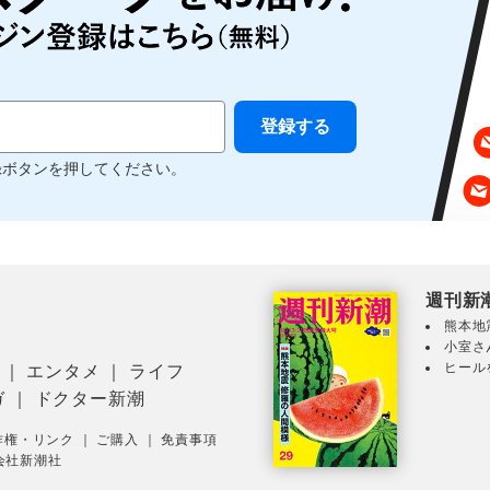
録ボタンを押してください。
週刊新
熊本地
小室さ
ヒール
｜
エンタメ
｜
ライフ
ガ
｜
ドクター新潮
作権・リンク
｜
ご購入
｜
免責事項
会社新潮社