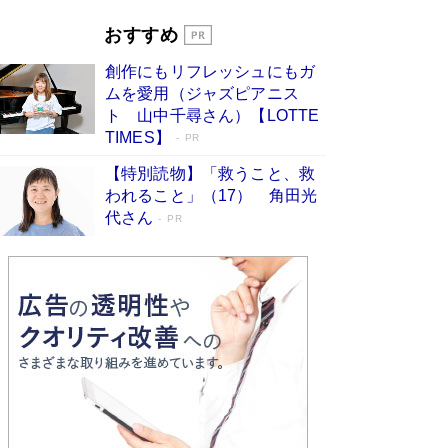
ぇ」という男性…夫を選んでテレ朝退社したワケ
Book Bang
おすすめ
和田秀樹の70代、80代向け新書がベスト3を独
創作にもリフレッシュにもガ
占 上半期1位にも選出［新書ベストセラー］
ムを愛用（ジャズピアニス
Book Bang
ト 山中千尋さん）【LOTTE
TIMES】
PR
【特別読物】「救うこと、救
われること」（17） 角田光
代さん
PR