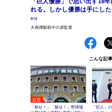
「巨人優勝」で思い出す18
れる。しかし優勝は手にした
野球
大相撲観戦中の原監督
こんな記
話題
「刺せ！」「殺せ！」野球場
「巨人」