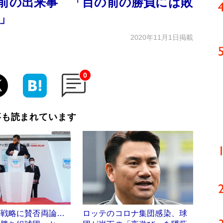
年前の出来事 「目の前の勝負には敗
」
2020年11月1日掲載
0
事も読まれています
の戦略に賛否両論…
ロッテのコロナ集団感染、球