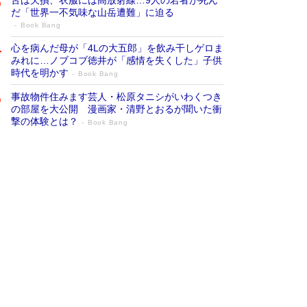
だ「世界一不気味な山岳遭難」に迫る
Book Bang
心を病んだ母が「4Lの大五郎」を飲み干しゲロま
みれに…ノブコブ徳井が「感情を失くした」子供
時代を明かす
Book Bang
事故物件住みます芸人・松原タニシがいわくつき
の部屋を大公開 漫画家・清野とおるが聞いた衝
撃の体験とは？
Book Bang
追悼・東野圭吾さん 週間ベストセラーラ
ンキングに『容疑者Xの献身』『白夜行』
など代表作が並ぶ［文庫ベストセラー］
Book Bang
73歳でも働くしかない 「老後レス時代」に交通
誘導員の独白が話題
Book Bang
「なんで？ そんな馬鹿な……」90歳になった作
家・阿刀田高さんが、ひとり暮らしの生活を明か
す
Book Bang
竹内由恵の前に現れた「テレビ観ないんだよね