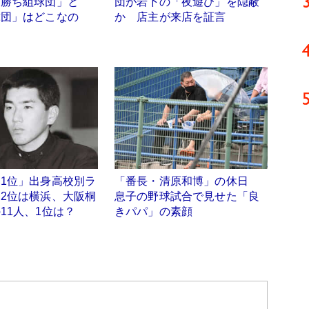
「勝ち組球団」と
団が岩下の「夜遊び」を隠蔽
球団」はどこなの
か 店主が来店を証言
1位」出身高校別ラ
「番長・清原和博」の休日
2位は横浜、大阪桐
息子の野球試合で見せた「良
11人、1位は？
きパパ」の素顔