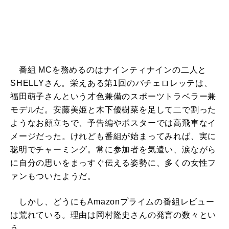
番組 MCを務めるのはナインティナインの二人と
SHELLYさん。栄えある第1回のバチェロレッテは、
福田萌子さんという才色兼備のスポーツトラベラー兼
モデルだ。安藤美姫と木下優樹菜を足して二で割った
ようなお顔立ちで、予告編やポスターでは高飛車なイ
メージだった。けれども番組が始まってみれば、実に
聡明でチャーミング。常に参加者を気遣い、涙ながら
に自分の思いをまっすぐ伝える姿勢に、多くの女性フ
ァンもついたようだ。
しかし、どうにもAmazonプライムの番組レビュー
は荒れている。理由は岡村隆史さんの発言の数々とい
う。