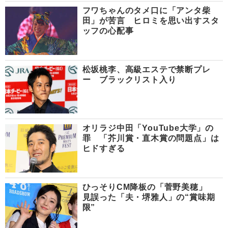
フワちゃんのタメ口に「アンタ柴
田」が苦言 ヒロミを思い出すスタ
ッフの心配事
松坂桃李、高級エステで禁断プレ
ー ブラックリスト入り
オリラジ中田「YouTube大学」の
罪 「芥川賞・直木賞の問題点」は
ヒドすぎる
ひっそりCM降板の「菅野美穂」
見誤った「夫・堺雅人」の“賞味期
限”