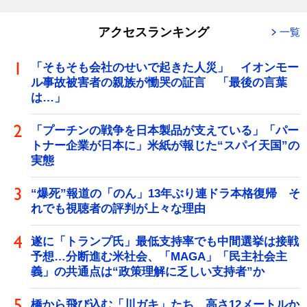
アクセスランキング
一覧
「そもそも会社のせいで起きた人災」 イオンモー
ル事故被害者の親族が慟哭の証言 「最後の言葉
は…」
「プーチンの戦争を日本製品が支えている」「パー
トナー企業が日本に」米紙が報じた“スパイ天国”の
実態
“爆死”報道の「のん」13年ぶり連ドラ本格復帰 そ
れでも視聴者の評判が上々な理由
遂に「トランプ氏」最低支持率でも中間選挙は接戦
予想…分断進む米社会、「MAGA」「民主社会主
義」の共通点は“政策理解に乏しい支持者”か
橋から飛び込む「川ガキ」たち 高さ12メートルか