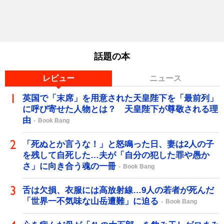
話題の本
レビュー
ニュース
英国で「末席」を用意された天皇陛下を「最前列」
に呼び寄せた人物とは？ 天皇陛下が尊敬される理
由
Book Bang
「死ぬとか言うな！」と怒鳴った日、妻は2人の子
を残して自死した…夫が「自分の犯した罪や愚か
さ」に向き合う魂の一冊
Book Bang
舌は欠損、衣服には高放射線…9人の若者が死んだ
「世界一不気味な山岳遭難」に迫る
Book Bang