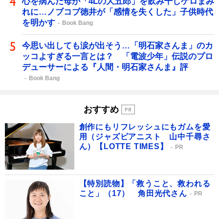
心を病んだ母が「4Lの大五郎」を飲み干しゲロまみ
れに…ノブコブ徳井が「感情を失くした」子供時代
を明かす
Book Bang
今思い出しても涙が出そう…「明石家さんま」のカ
ッコよすぎる一言とは？ 「電波少年」伝説のプロ
デューサーによる『人間・明石家さんま』評
Book Bang
おすすめ
創作にもリフレッシュにもガムを愛
用（ジャズピアニスト 山中千尋さ
ん）【LOTTE TIMES】
PR
【特別読物】「救うこと、救われる
こと」（17） 角田光代さん
PR