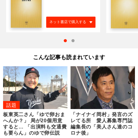
ネット書店で購入する
こんな記事も読まれています
話題
板東英二さん「ゆで卵おま
「ナイナイ岡村」発言のズ
へんか？」 局が20個用意
レてる所 愛人募集専門誌
すると… 「出演料も交通費
編集長の「美人さん達のコ
も要らん」のゆで卵伝説
ロナ後」