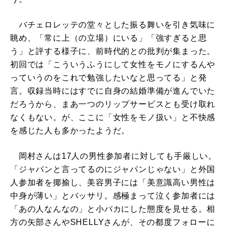
バチェロレッテの堂々とした振る舞いを引き気味に
眺め、「常に上（の立場）にいる」「強すぎると思
う」と評する様子に、前時代的との批判が集まった。
初回では「こういうふうにして女性をモノにするんや
っていうのをこれで勉強したいなと思ってる」と発
言。収録当時にはすでに自身の結婚準備が進んでいた
だろうから、まあ一つのリップサービスとも受け取れ
なくもない。が、ここに「女性をモノ扱い」と不快感
を感じた人も多かったようだ。
岡村さんは17人の男性参加者に対しても手厳しい。
「ジャパンと言ってるのにジャパンじゃない」と外国
人参加者を揶揄し、美容男子には「美意識高い男性は
中身が薄い」とバッサリ。感極まって泣く参加者には
「あの人なんなの」と小バカにした態度を見せる。相
方の矢部さんやSHELLYさんが、その都度フォローに