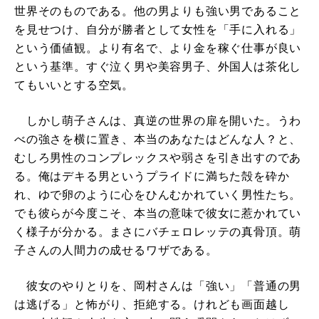
世界そのものである。他の男よりも強い男であること
を見せつけ、自分が勝者として女性を「手に入れる」
という価値観。より有名で、より金を稼ぐ仕事が良い
という基準。すぐ泣く男や美容男子、外国人は茶化し
てもいいとする空気。
しかし萌子さんは、真逆の世界の扉を開いた。うわ
べの強さを横に置き、本当のあなたはどんな人？と、
むしろ男性のコンプレックスや弱さを引き出すのであ
る。俺はデキる男というプライドに満ちた殻を砕か
れ、ゆで卵のように心をひんむかれていく男性たち。
でも彼らが今度こそ、本当の意味で彼女に惹かれてい
く様子が分かる。まさにバチェロレッテの真骨頂。萌
子さんの人間力の成せるワザである。
彼女のやりとりを、岡村さんは「強い」「普通の男
は逃げる」と怖がり、拒絶する。けれども画面越し