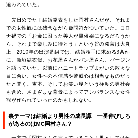
追われていた。
先日めでたく結婚発表をした岡村さんだが、それま
での女性観には残念ながら疑問符がついていた。コロ
ナ禍での「お金に困った美人が風俗嬢になるだろうか
ら、それまで楽しみに待とう」という旨の発言は大炎
上。2010年の出演番組では、結婚相手に求める3条件
に、新垣結衣似、お花屋さんかパン屋さん、バージン
と語っていた。以前にハニートラップまがいの散々な
目に合い、女性への不信感や警戒心は相当なものだっ
たと聞く。吉本、そしてお笑い界という極度の男社会
も含め、さまざまな背景によってアンバランスな女性
観が作られていったのかもしれない。
裏テーマは結婚より男性の成長譚 一番伸びしろ
があるのはMC岡村さん？
一方で「岡村さんの言っていることも男としてはわ