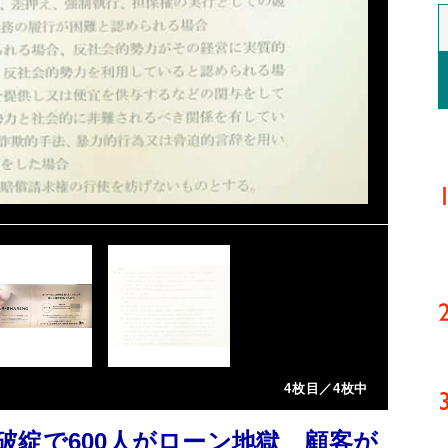
4枚目／4枚中
破綻で600人がローン地獄 顧客が