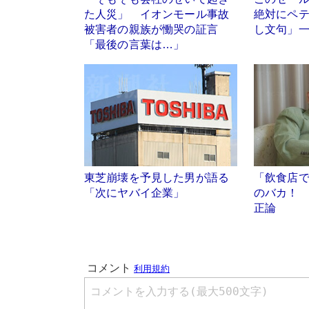
た人災」 イオンモール事故
絶対にペテ
被害者の親族が慟哭の証言
し文句」
「最後の言葉は…」
東芝崩壊を予見した男が語る
「飲食店
「次にヤバイ企業」
のバカ！
正論