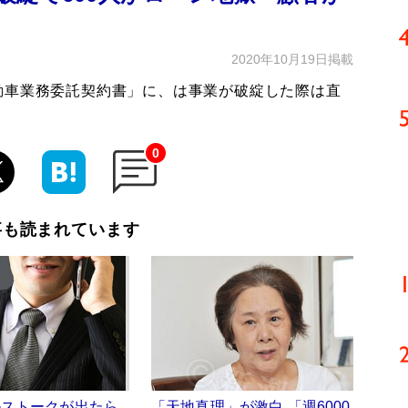
2020年10月19日掲載
動車業務委託契約書」に、は事業が破綻した際は直
0
事も読まれています
ルストークが出たら
「天地真理」が激白 「週6000