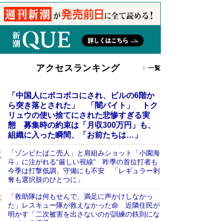
アクセスランキング
一覧
「中国人にボコボコにされ、ビルの6階か
ら突き落とされた」 「闇バイト」 トク
リュウの使い捨てにされた悲惨すぎる実
態 募集時の約束は「月収300万円」も、
組織に入った瞬間、「お前たちは…」
「ゾンビたばこ売人」と肩組みショット「小園海
斗」に注がれる“厳しい視線” 昨季の首位打者も
今季は打撃低調、守備にも不安 「レギュラー剥
奪も選択肢のひとつに」
「救助隊は何もせんで、満足に声かけしなかっ
た」レスキュー隊が救えなかった命 近隣住民が
明かす「二次被害を出さないのが訓練の鉄則にな