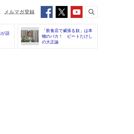
メルマガ登録
「飲食店で威張る奴」は本
男が語
物のバカ！ ビートたけし
」
の大正論