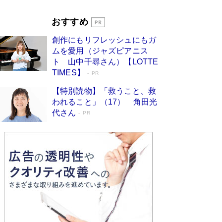
Book Bang
「『火垂るの墓』は、大嘘である」原作者が抱き
おすすめ
続けた“自責の念”とは…「自己憐憫は描きたくな
い」監督が徹底的にこだわったこと（後編） #
創作にもリフレッシュにもガ
戦争の記憶
Book Bang
ムを愛用（ジャズピアニス
ト 山中千尋さん）【LOTTE
TIMES】
PR
【特別読物】「救うこと、救
われること」（17） 角田光
代さん
PR