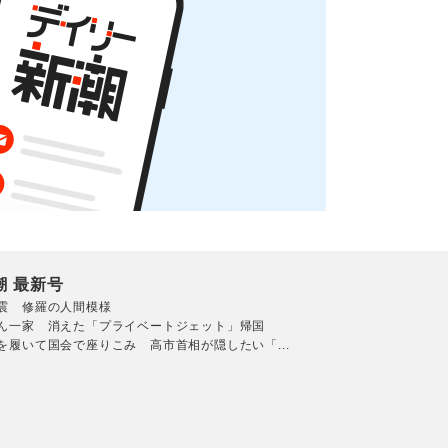
潮 最新号
震 修羅の人間模様
ん一家 消えた「プライベートジェット」帰国
を履いて国会で座りこみ 高市首相が隠したい「...