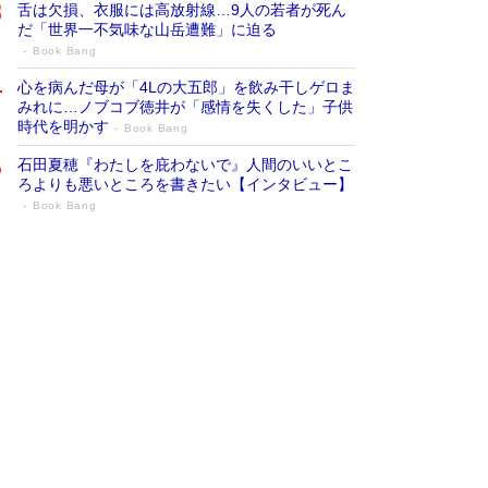
舌は欠損、衣服には高放射線…9人の若者が死ん
だ「世界一不気味な山岳遭難」に迫る
Book Bang
心を病んだ母が「4Lの大五郎」を飲み干しゲロま
みれに…ノブコブ徳井が「感情を失くした」子供
時代を明かす
Book Bang
石田夏穂『わたしを庇わないで』人間のいいとこ
ろよりも悪いところを書きたい【インタビュー】
Book Bang
73歳でも働くしかない 「老後レス時代」
に交通誘導員の独白が話題
Book Bang
「なんで？ そんな馬鹿な……」90歳になった作
家・阿刀田高さんが、ひとり暮らしの生活を明か
す
Book Bang
追悼・東野圭吾さん 週間ベストセラーランキン
グに『容疑者Xの献身』『白夜行』など代表作が
並ぶ［文庫ベストセラー］
Book Bang
和田秀樹の70代、80代向け新書がベスト3を独
占 上半期1位にも選出［新書ベストセラー］