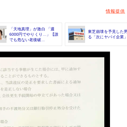
情報提供
「天地真理」が激白 「週
東芝崩壊を予見した
6000円でやりくり…」【誰
る「次にヤバイ企業
でも危ない老後破...