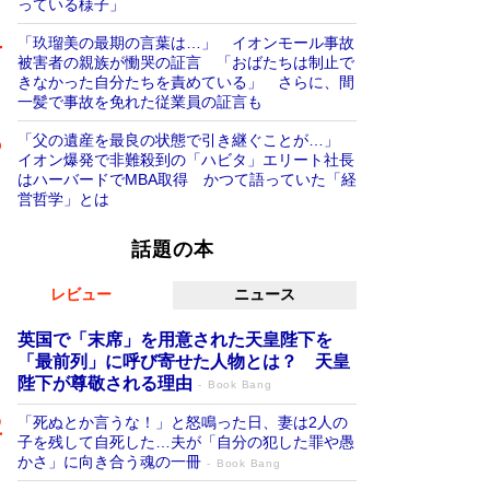
っている様子」
「玖瑠美の最期の言葉は…」 イオンモール事故
被害者の親族が慟哭の証言 「おばたちは制止で
きなかった自分たちを責めている」 さらに、間
一髪で事故を免れた従業員の証言も
「父の遺産を最良の状態で引き継ぐことが…」
イオン爆発で非難殺到の「ハビタ」エリート社長
はハーバードでMBA取得 かつて語っていた「経
営哲学」とは
話題の本
レビュー
ニュース
英国で「末席」を用意された天皇陛下を
「最前列」に呼び寄せた人物とは？ 天皇
陛下が尊敬される理由
Book Bang
「死ぬとか言うな！」と怒鳴った日、妻は2人の
子を残して自死した…夫が「自分の犯した罪や愚
かさ」に向き合う魂の一冊
Book Bang