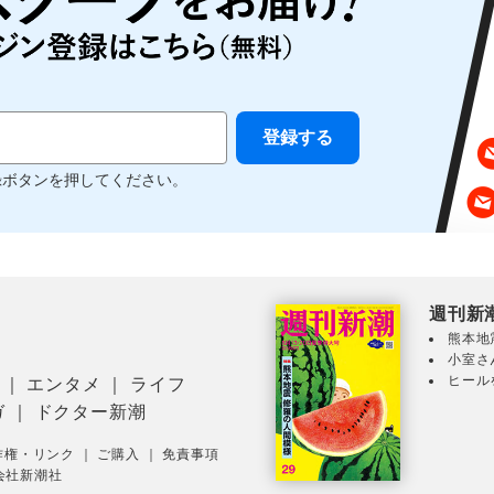
録ボタンを押してください。
週刊新
熊本地
小室さ
ヒール
｜
エンタメ
｜
ライフ
ガ
｜
ドクター新潮
作権・リンク
｜
ご購入
｜
免責事項
会社新潮社