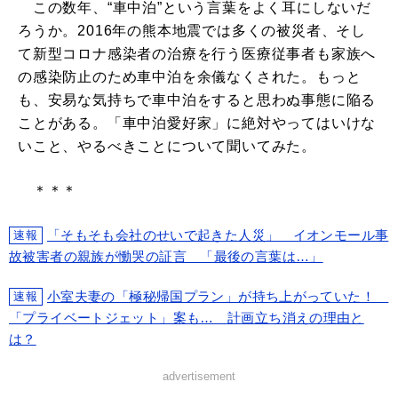
この数年、“車中泊”という言葉をよく耳にしないだ
ろうか。2016年の熊本地震では多くの被災者、そし
て新型コロナ感染者の治療を行う医療従事者も家族へ
の感染防止のため車中泊を余儀なくされた。もっと
も、安易な気持ちで車中泊をすると思わぬ事態に陥る
ことがある。「車中泊愛好家」に絶対やってはいけな
いこと、やるべきことについて聞いてみた。
＊＊＊
「そもそも会社のせいで起きた人災」 イオンモール事
速報
故被害者の親族が慟哭の証言 「最後の言葉は…」
小室夫妻の「極秘帰国プラン」が持ち上がっていた！
速報
「プライベートジェット」案も… 計画立ち消えの理由と
は？
advertisement