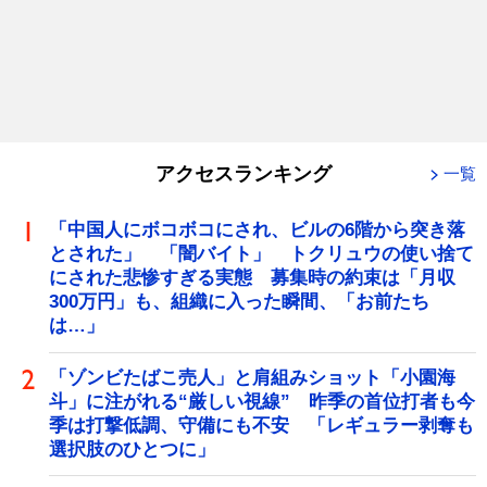
アクセスランキング
一覧
「中国人にボコボコにされ、ビルの6階から突き落
とされた」 「闇バイト」 トクリュウの使い捨て
にされた悲惨すぎる実態 募集時の約束は「月収
300万円」も、組織に入った瞬間、「お前たち
は…」
「ゾンビたばこ売人」と肩組みショット「小園海
斗」に注がれる“厳しい視線” 昨季の首位打者も今
季は打撃低調、守備にも不安 「レギュラー剥奪も
選択肢のひとつに」