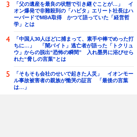
「父の遺産を最良の状態で引き継ぐことが…」 イ
オン爆発で非難殺到の「ハビタ」エリート社長はハ
ーバードでMBA取得 かつて語っていた「経営哲
学」とは
「中国人30人ほどに捕まって、素手や棒でめった打
ちに…」 「闇バイト」逃亡者が語った「トクリュ
ウ」からの脱出“恐怖の瞬間” 入れ墨男に浴びせら
れた“脅しの言葉”とは
「そもそも会社のせいで起きた人災」 イオンモー
ル事故被害者の親族が慟哭の証言 「最後の言葉
は…」