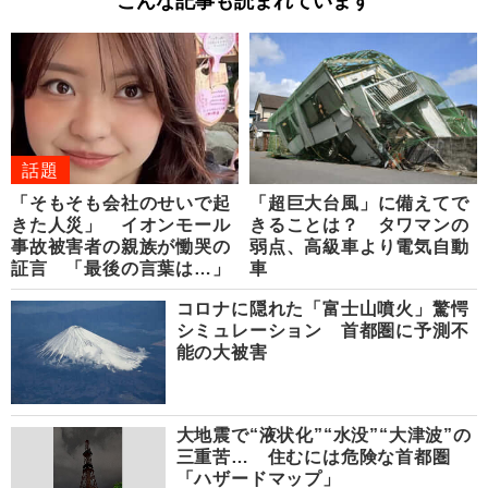
こんな記事も読まれています
話題
「そもそも会社のせいで起
「超巨大台風」に備えてで
きた人災」 イオンモール
きることは？ タワマンの
事故被害者の親族が慟哭の
弱点、高級車より電気自動
証言 「最後の言葉は…」
車
コロナに隠れた「富士山噴火」驚愕
シミュレーション 首都圏に予測不
能の大被害
大地震で“液状化”“水没”“大津波”の
三重苦… 住むには危険な首都圏
「ハザードマップ」