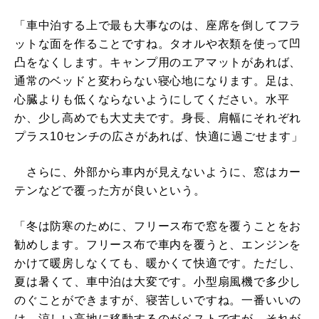
「車中泊する上で最も大事なのは、座席を倒してフラ
ットな面を作ることですね。タオルや衣類を使って凹
凸をなくします。キャンプ用のエアマットがあれば、
通常のベッドと変わらない寝心地になります。足は、
心臓よりも低くならないようにしてください。水平
か、少し高めでも大丈夫です。身長、肩幅にそれぞれ
プラス10センチの広さがあれば、快適に過ごせます」
さらに、外部から車内が見えないように、窓はカー
テンなどで覆った方が良いという。
「冬は防寒のために、フリース布で窓を覆うことをお
勧めします。フリース布で車内を覆うと、エンジンを
かけて暖房しなくても、暖かくて快適です。ただし、
夏は暑くて、車中泊は大変です。小型扇風機で多少し
のぐことができますが、寝苦しいですね。一番いいの
は、涼しい高地に移動するのがベストですが、それが