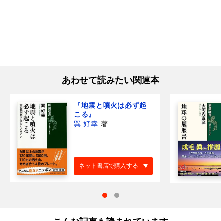
あわせて読みたい関連本
『地震と噴火は必ず起
こる』
巽 好幸
著
ネット書店で購入する