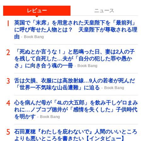
レビュー
ニュース
英国で「末席」を用意された天皇陛下を「最前列」
に呼び寄せた人物とは？ 天皇陛下が尊敬される理
由
Book Bang
「死ぬとか言うな！」と怒鳴った日、妻は2人の子
を残して自死した…夫が「自分の犯した罪や愚か
さ」に向き合う魂の一冊
Book Bang
舌は欠損、衣服には高放射線…9人の若者が死んだ
「世界一不気味な山岳遭難」に迫る
Book Bang
心を病んだ母が「4Lの大五郎」を飲み干しゲロまみ
れに…ノブコブ徳井が「感情を失くした」子供時代
を明かす
Book Bang
石田夏穂『わたしを庇わないで』人間のいいところ
よりも悪いところを書きたい【インタビュー】