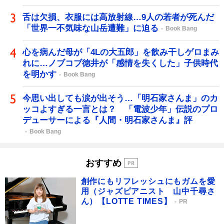
舌は欠損、衣服には高放射線…9人の若者が死んだ
「世界一不気味な山岳遭難」に迫る
Book Bang
心を病んだ母が「4Lの大五郎」を飲み干しゲロまみ
れに…ノブコブ徳井が「感情を失くした」子供時代
を明かす
Book Bang
今思い出しても涙が出そう…「明石家さんま」のカ
ッコよすぎる一言とは？ 「電波少年」伝説のプロ
デューサーによる『人間・明石家さんま』評
Book Bang
おすすめ
創作にもリフレッシュにもガムを愛
用（ジャズピアニスト 山中千尋さ
ん）【LOTTE TIMES】
PR