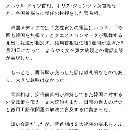
メルケル·ドイツ首相、ボリス·ジョンソン英首相な
ど、各国首脳らに就任の挨拶をした菅首相。
韓国メディアでは「文在寅との電話はいつ？」「今
回も韓国を無視？」とクエスチョンマークが乱舞する
見出し報道が相次ぎ、結局首相就任後1週間が過ぎた9
月24日になって、ようやく文在寅大統領との電話会談
が実現した。
もっとも、両首脳が交わした話は儀礼的なものであ
り、大きな意味はなかった。
菅首相は、安倍前首相が維持してきた韓国に対する
外交政策を伝え、文大統領もまた、日韓の過去の歴史
と徴用工賠償問題の解決に言及するに留まった。
短い会談だったが、菅首相は文大統領の要求をスル