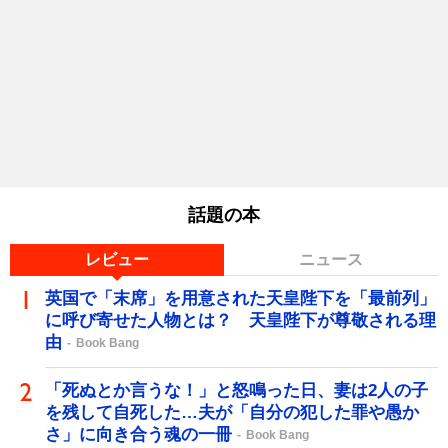
話題の本
レビュー
ニュース
英国で「末席」を用意された天皇陛下を「最前列」
に呼び寄せた人物とは？ 天皇陛下が尊敬される理
由
Book Bang
「死ぬとか言うな！」と怒鳴った日、妻は2人の子
を残して自死した…夫が「自分の犯した罪や愚か
さ」に向き合う魂の一冊
Book Bang