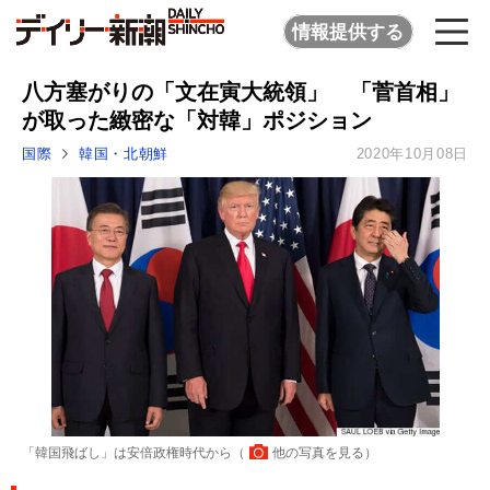
情報提供する
八方塞がりの「文在寅大統領」 「菅首相」
が取った緻密な「対韓」ポジション
国際
韓国・北朝鮮
2020年10月08日
「韓国飛ばし」は安倍政権時代から（
他の写真を見る
）