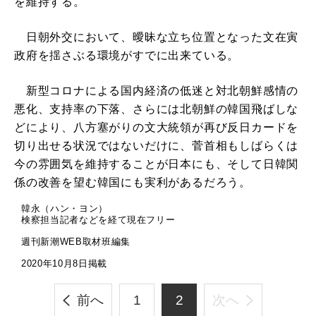
を維持する。
日朝外交において、曖昧な立ち位置となった文在寅
政府を揺さぶる環境がすでに出来ている。
新型コロナによる国内経済の低迷と対北朝鮮感情の
悪化、支持率の下落、さらには北朝鮮の韓国飛ばしな
どにより、八方塞がりの文大統領が再び反日カードを
切り出せる状況ではないだけに、菅首相もしばらくは
今の雰囲気を維持することが日本にも、そして日韓関
係の改善を望む韓国にも実利があるだろう。
韓永（ハン・ヨン）
検察担当記者などを経て現在フリー
週刊新潮WEB取材班編集
2020年10月8日掲載
前へ
1
2
次へ