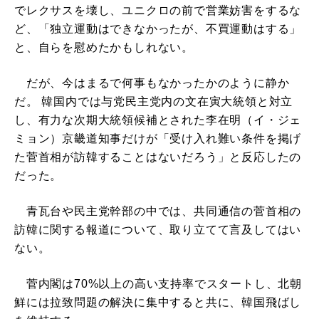
でレクサスを壊し、ユニクロの前で営業妨害をするな
ど、「独立運動はできなかったが、不買運動はする」
と、自らを慰めたかもしれない。
だが、今はまるで何事もなかったかのように静か
だ。 韓国内では与党民主党内の文在寅大統領と対立
し、有力な次期大統領候補とされた李在明（イ・ジェ
ミョン）京畿道知事だけが「受け入れ難い条件を掲げ
た菅首相が訪韓することはないだろう」と反応したの
だった。
青瓦台や民主党幹部の中では、共同通信の菅首相の
訪韓に関する報道について、取り立てて言及してはい
ない。
菅内閣は70%以上の高い支持率でスタートし、北朝
鮮には拉致問題の解決に集中すると共に、韓国飛ばし