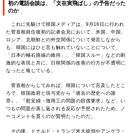
初の電話会談は、「文在寅飛ばし」の予告だった
のか
これに先駆けて韓国メディアは、9月16日に行われ
た菅首相就任後初の記者会見において、米国、中国、
ロシア、北朝鮮との外交関係について発言しながら
も、韓国にはひと言も触れていないことについて、
「日本の極右路線の維持」、「韓国スルー」などの刺
激的な表現と共に、日韓関係の改善の行方が不透明に
なったと報じている。
菅首相からしてみれば、韓国について言及したとこ
ろで、韓国政府と現与党から『過去の歴史への謝
罪』、『慰安婦・徴用工の問題の賠償要求』など、い
つもの問題が蒸し返される反応が予想されたため、ノ
ーコメントを貫くのが賢明たったのだ。
その後、ドナルド・トランプ米大統領やアンゲラ・