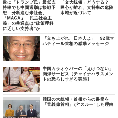
遂に「トランプ氏」最低支
「文大統領」どうする？
持率でも中間選挙は接戦予
民心が離れ、支持率の危険
想…分断進む米社会、
水域が近づいて
「MAGA」「民主社会主
義」の共通点は“政策理解
に乏しい支持者”か
「立ち上がれ、日本人よ」 92歳マ
ハティール首相の感動メッセージ
中国カラオケバーの「えげつない」
肉弾サービス【チャイナハラスメン
トの恐ろしすぎる実態】
韓国の大統領・首相からの書簡を
「菅義偉首相」が“スルー”した理由