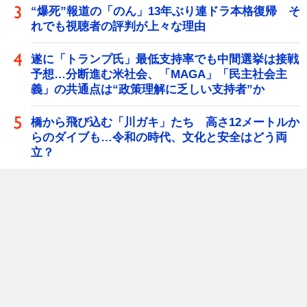
“爆死”報道の「のん」13年ぶり連ドラ本格復帰 そ
れでも視聴者の評判が上々な理由
遂に「トランプ氏」最低支持率でも中間選挙は接戦
予想…分断進む米社会、「MAGA」「民主社会主
義」の共通点は“政策理解に乏しい支持者”か
橋から飛び込む「川ガキ」たち 高さ12メートルか
らのダイブも…令和の時代、文化と安全はどう両
立？