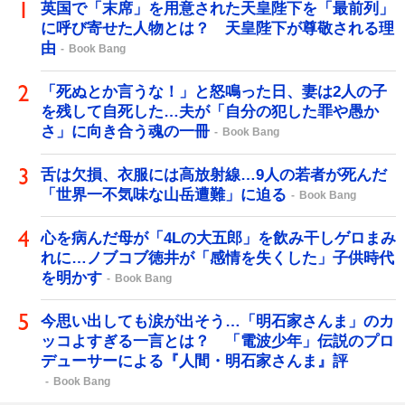
英国で「末席」を用意された天皇陛下を「最前列」
に呼び寄せた人物とは？ 天皇陛下が尊敬される理
由
Book Bang
「死ぬとか言うな！」と怒鳴った日、妻は2人の子
を残して自死した…夫が「自分の犯した罪や愚か
さ」に向き合う魂の一冊
Book Bang
舌は欠損、衣服には高放射線…9人の若者が死んだ
「世界一不気味な山岳遭難」に迫る
Book Bang
心を病んだ母が「4Lの大五郎」を飲み干しゲロまみ
れに…ノブコブ徳井が「感情を失くした」子供時代
を明かす
Book Bang
今思い出しても涙が出そう…「明石家さんま」のカ
ッコよすぎる一言とは？ 「電波少年」伝説のプロ
デューサーによる『人間・明石家さんま』評
Book Bang