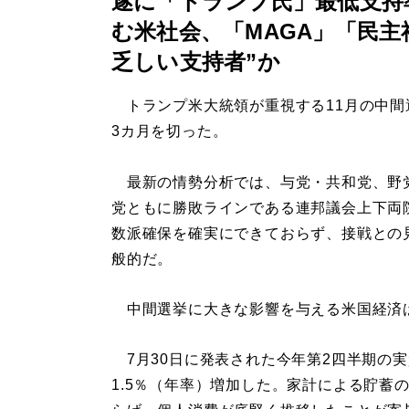
遂に「トランプ氏」最低支持
む米社会、「MAGA」「民主
乏しい支持者”か
トランプ米大統領が重視する11月の中間
3カ月を切った。
最新の情勢分析では、与党・共和党、野
党ともに勝敗ラインである連邦議会上下両
数派確保を確実にできておらず、接戦との
般的だ。
中間選挙に大きな影響を与える米国経済
7月30日に発表された今年第2四半期の実
1.5％（年率）増加した。家計による貯蓄