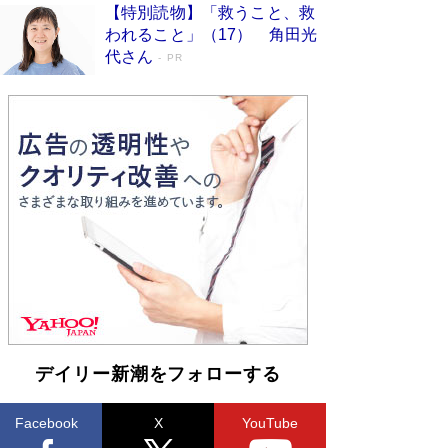
い」監督が徹底的にこだわったこと（後編） #
【特別読物】「救うこと、救
戦争の記憶
Book Bang
われること」（17） 角田光
代さん
美輪明宏 晩年の回答を集めた『ほほえんで生き
PR
るための人生相談』がランクイン［エンターテイ
メントベストセラー］
Book Bang
「宇宙兄弟」最終46巻がベストセラー1位 宇宙
開発への関心を押し上げた18年の物語に幕 特装
版には「宇宙で描かれたマンガ」も収録
Book Bang
「不意に涙が出そうに…」高嶋政伸が明かし
た“13歳の娘を暴行する役”への葛藤 インティマ
シーコーディネーターに支えられたNHK『大奥』
の裏側
Book Bang
デイリー新潮をフォローする
Facebook
X
YouTube