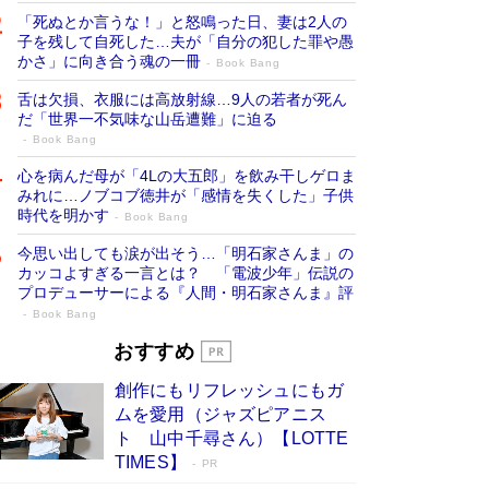
「死ぬとか言うな！」と怒鳴った日、妻は2人の
子を残して自死した…夫が「自分の犯した罪や愚
かさ」に向き合う魂の一冊
Book Bang
舌は欠損、衣服には高放射線…9人の若者が死ん
だ「世界一不気味な山岳遭難」に迫る
Book Bang
心を病んだ母が「4Lの大五郎」を飲み干しゲロま
みれに…ノブコブ徳井が「感情を失くした」子供
時代を明かす
Book Bang
今思い出しても涙が出そう…「明石家さんま」の
カッコよすぎる一言とは？ 「電波少年」伝説の
プロデューサーによる『人間・明石家さんま』評
Book Bang
「叱って伸びるやつは、褒めたらもっと伸
おすすめ
びる」俳優・高嶋政伸が家族に教わっ
創作にもリフレッシュにもガ
た“人を育てるコツ”…芸への考え方を明か
ムを愛用（ジャズピアニス
す
Book Bang
ト 山中千尋さん）【LOTTE
「『火垂るの墓』は、大嘘である」原作者が抱き
TIMES】
PR
続けた“自責の念”とは…「自己憐憫は描きたくな