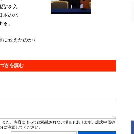
品”を入
日本のパ
する。
窟に変えたのか〉
づきを読む