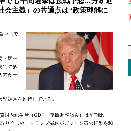
率でも中間選挙は接戦予想…分断進
社会主義」の共通点は“政策理解に
選挙まで
党・民主
院での多
見方が一
は堅調さを維持している。
質国内総生産（GDP、季節調整済み）は前期比
の取り崩しや、トランプ減税がガソリン高の打撃を和