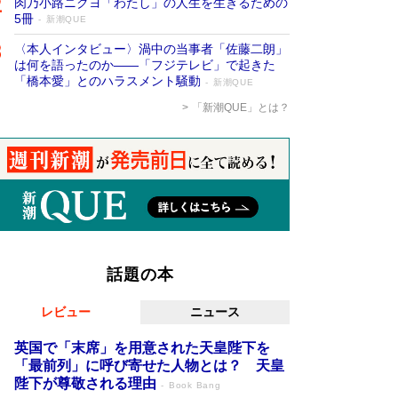
肉乃小路ニクヨ「わたし」の人生を生きるための
5冊
新潮QUE
〈本人インタビュー〉渦中の当事者「佐藤二朗」
は何を語ったのか――「フジテレビ」で起きた
「橋本愛」とのハラスメント騒動
新潮QUE
「新潮QUE」とは？
話題の本
レビュー
ニュース
英国で「末席」を用意された天皇陛下を
「最前列」に呼び寄せた人物とは？ 天皇
陛下が尊敬される理由
Book Bang