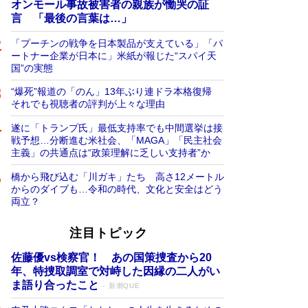
オンモール事故被害者の親族が慟哭の証
言 「最後の言葉は…」
「プーチンの戦争を日本製品が支えている」「パ
ートナー企業が日本に」米紙が報じた“スパイ天
国”の実態
“爆死”報道の「のん」13年ぶり連ドラ本格復帰
それでも視聴者の評判が上々な理由
遂に「トランプ氏」最低支持率でも中間選挙は接
戦予想…分断進む米社会、「MAGA」「民主社会
主義」の共通点は“政策理解に乏しい支持者”か
橋から飛び込む「川ガキ」たち 高さ12メートル
からのダイブも…令和の時代、文化と安全はどう
両立？
注目トピック
佐藤優vs検察官！ あの国策捜査から20
年、特捜取調室で対峙した因縁の二人がい
ま語り合ったこと
新潮QUE