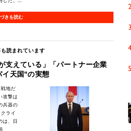
た。...
づきを読む
事も読まれています
が支えている」「パートナー企業
パイ天国”の実態
激戦地だ
い攻撃は
の兵器の
ウクライ
のは、日
局