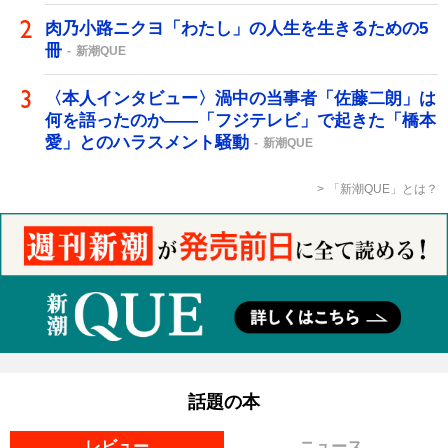
肉乃小路ニクヨ「わたし」の人生を生きるための5
冊
新潮QUE
〈本人インタビュー〉渦中の当事者「佐藤二朗」は
何を語ったのか――「フジテレビ」で起きた「橋本
愛」とのハラスメント騒動
新潮QUE
「新潮QUE」とは？
話題の本
レビュー
ニュース