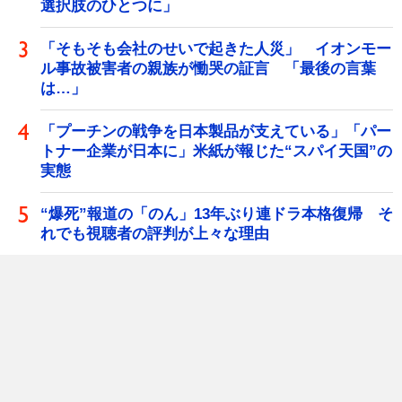
選択肢のひとつに」
「そもそも会社のせいで起きた人災」 イオンモー
ル事故被害者の親族が慟哭の証言 「最後の言葉
は…」
「プーチンの戦争を日本製品が支えている」「パー
トナー企業が日本に」米紙が報じた“スパイ天国”の
実態
“爆死”報道の「のん」13年ぶり連ドラ本格復帰 そ
れでも視聴者の評判が上々な理由