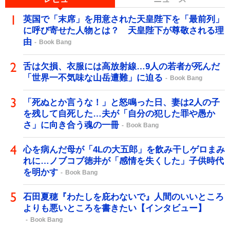
英国で「末席」を用意された天皇陛下を「最前列」
に呼び寄せた人物とは？ 天皇陛下が尊敬される理
由
Book Bang
舌は欠損、衣服には高放射線…9人の若者が死んだ
「世界一不気味な山岳遭難」に迫る
Book Bang
「死ぬとか言うな！」と怒鳴った日、妻は2人の子
を残して自死した…夫が「自分の犯した罪や愚か
さ」に向き合う魂の一冊
Book Bang
心を病んだ母が「4Lの大五郎」を飲み干しゲロまみ
れに…ノブコブ徳井が「感情を失くした」子供時代
を明かす
Book Bang
石田夏穂『わたしを庇わないで』人間のいいところ
よりも悪いところを書きたい【インタビュー】
Book Bang