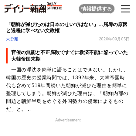
情報提供する
「朝鮮が滅びたのは日本のせいではない」…屈辱の原因
と過程に学べない文政権
未分類
2020年09月05日
官僚の無能と不正腐敗ですでに救済不能に陥っていた
大韓帝国末期
一国の浮沈を簡単に語ることはできない。しかし、
韓国の歴史の授業時間では、1392年来、大韓帝国時
代も含めて519年間続いた朝鮮が滅びた理由を簡単に
整理してしまう。朝鮮が滅びた理由は、「朝鮮内部の
問題と朝鮮半島をめぐる外国勢力の侵奪によるもの
だ」と。...
Advertisement