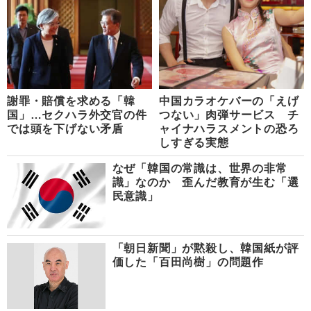
謝罪・賠償を求める「韓
中国カラオケバーの「えげ
国」…セクハラ外交官の件
つない」肉弾サービス チ
では頭を下げない矛盾
ャイナハラスメントの恐ろ
しすぎる実態
なぜ「韓国の常識は、世界の非常
識」なのか 歪んだ教育が生む「選
民意識」
「朝日新聞」が黙殺し、韓国紙が評
価した「百田尚樹」の問題作