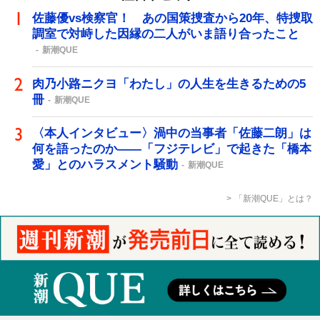
佐藤優vs検察官！ あの国策捜査から20年、特捜取
調室で対峙した因縁の二人がいま語り合ったこと
新潮QUE
肉乃小路ニクヨ「わたし」の人生を生きるための5
冊
新潮QUE
〈本人インタビュー〉渦中の当事者「佐藤二朗」は
何を語ったのか――「フジテレビ」で起きた「橋本
愛」とのハラスメント騒動
新潮QUE
「新潮QUE」とは？