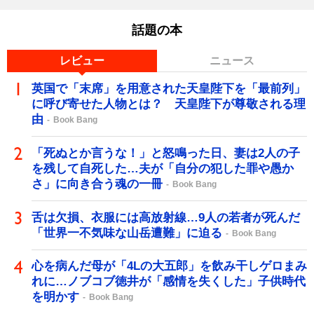
話題の本
レビュー
ニュース
英国で「末席」を用意された天皇陛下を「最前列」
に呼び寄せた人物とは？ 天皇陛下が尊敬される理
由
Book Bang
「死ぬとか言うな！」と怒鳴った日、妻は2人の子
を残して自死した…夫が「自分の犯した罪や愚か
さ」に向き合う魂の一冊
Book Bang
舌は欠損、衣服には高放射線…9人の若者が死んだ
「世界一不気味な山岳遭難」に迫る
Book Bang
心を病んだ母が「4Lの大五郎」を飲み干しゲロまみ
れに…ノブコブ徳井が「感情を失くした」子供時代
を明かす
Book Bang