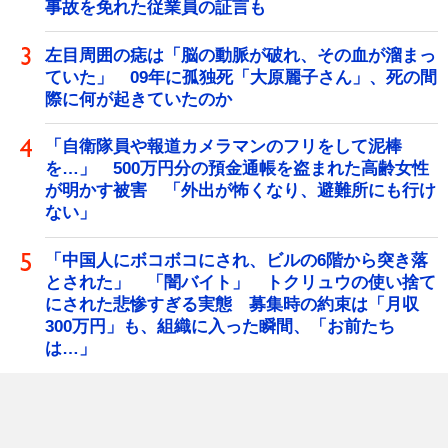
事故を免れた従業員の証言も
左目周囲の痣は「脳の動脈が破れ、その血が溜まっ
ていた」 09年に孤独死「大原麗子さん」、死の間
際に何が起きていたのか
「自衛隊員や報道カメラマンのフリをして泥棒
を…」 500万円分の預金通帳を盗まれた高齢女性
が明かす被害 「外出が怖くなり、避難所にも行け
ない」
「中国人にボコボコにされ、ビルの6階から突き落
とされた」 「闇バイト」 トクリュウの使い捨て
にされた悲惨すぎる実態 募集時の約束は「月収
300万円」も、組織に入った瞬間、「お前たち
は…」