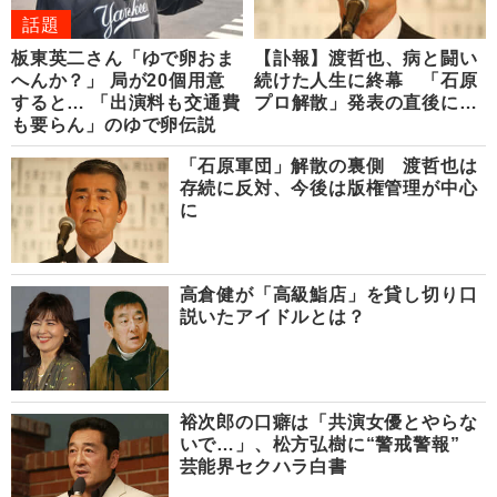
話題
板東英二さん「ゆで卵おま
【訃報】渡哲也、病と闘い
へんか？」 局が20個用意
続けた人生に終幕 「石原
すると… 「出演料も交通費
プロ解散」発表の直後に…
も要らん」のゆで卵伝説
「石原軍団」解散の裏側 渡哲也は
存続に反対、今後は版権管理が中心
に
高倉健が「高級鮨店」を貸し切り口
説いたアイドルとは？
裕次郎の口癖は「共演女優とやらな
いで…」、松方弘樹に“警戒警報”
芸能界セクハラ白書