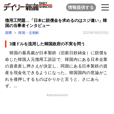
情報提供する
徴用工問題…「日本に賠償金を求めるのはスジ違い」韓
国の当事者インタビュー
国際
韓国・北朝鮮
2020年08月05日
3億ドルを流用した韓国政府の不実を問う
韓国の最高裁が日本製鉄（旧新日鉄鋳金）に賠償を
命じた韓国人元徴用工訴訟で、韓国内にある日本企業
の資産差し押さえが決定し、同国にある日本製鉄の資
産を現金化できるようになった。韓国国内の世論がこ
れを後押しするものばかりかと言うと、さにあら
ず。...
Advertisement