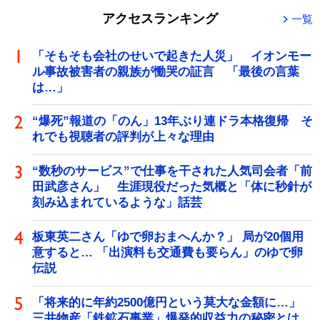
アクセスランキング
一覧
「そもそも会社のせいで起きた人災」 イオンモー
ル事故被害者の親族が慟哭の証言 「最後の言葉
は…」
“爆死”報道の「のん」13年ぶり連ドラ本格復帰 そ
れでも視聴者の評判が上々な理由
“数秒のサービス”で仕事を干された人気司会者「前
田武彦さん」 生涯現役だった気概と「体に秒針が
刻み込まれているような」話芸
板東英二さん「ゆで卵おまへんか？」 局が20個用
意すると… 「出演料も交通費も要らん」のゆで卵
伝説
「将来的に年約2500億円という莫大な金額に…」
三井物産「鉄鉱石事業」爆発的収益力の秘密とは