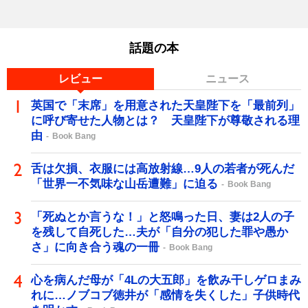
話題の本
レビュー
ニュース
英国で「末席」を用意された天皇陛下を「最前列」
に呼び寄せた人物とは？ 天皇陛下が尊敬される理
由
Book Bang
舌は欠損、衣服には高放射線…9人の若者が死んだ
「世界一不気味な山岳遭難」に迫る
Book Bang
「死ぬとか言うな！」と怒鳴った日、妻は2人の子
を残して自死した…夫が「自分の犯した罪や愚か
さ」に向き合う魂の一冊
Book Bang
心を病んだ母が「4Lの大五郎」を飲み干しゲロまみ
れに…ノブコブ徳井が「感情を失くした」子供時代