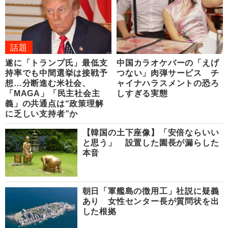
話題
遂に「トランプ氏」最低支
中国カラオケバーの「えげ
持率でも中間選挙は接戦予
つない」肉弾サービス チ
想…分断進む米社会、
ャイナハラスメントの恐ろ
「MAGA」「民主社会主
しすぎる実態
義」の共通点は“政策理解
に乏しい支持者”か
【韓国の土下座像】「安倍ならいい
と思う」 設置した園長が漏らした
本音
朝日「軍艦島の徴用工」社説に疑義
あり 女性センター長が質問状を出
した根拠