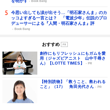
を明かす
Book Bang
今思い出しても涙が出そう…「明石家さんま」のカ
ッコよすぎる一言とは？ 「電波少年」伝説のプロ
デューサーによる『人間・明石家さんま』評
Book Bang
おすすめ
創作にもリフレッシュにもガムを愛
用（ジャズピアニスト 山中千尋さ
ん）【LOTTE TIMES】
PR
【特別読物】「救うこと、救われる
こと」（17） 角田光代さん
PR