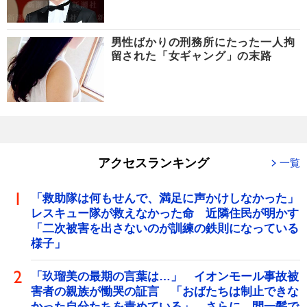
男性ばかりの刑務所にたった一人拘
留された「女ギャング」の末路
アクセスランキング
一覧
「救助隊は何もせんで、満足に声かけしなかった」
レスキュー隊が救えなかった命 近隣住民が明かす
「二次被害を出さないのが訓練の鉄則になっている
様子」
「玖瑠美の最期の言葉は…」 イオンモール事故被
害者の親族が慟哭の証言 「おばたちは制止できな
かった自分たちを責めている」 さらに、間一髪で