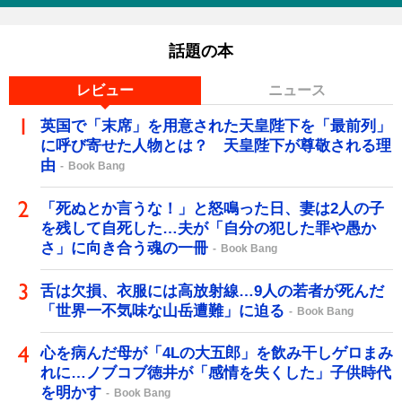
話題の本
レビュー
ニュース
英国で「末席」を用意された天皇陛下を「最前列」
に呼び寄せた人物とは？ 天皇陛下が尊敬される理
由
Book Bang
「死ぬとか言うな！」と怒鳴った日、妻は2人の子
を残して自死した…夫が「自分の犯した罪や愚か
さ」に向き合う魂の一冊
Book Bang
舌は欠損、衣服には高放射線…9人の若者が死んだ
「世界一不気味な山岳遭難」に迫る
Book Bang
心を病んだ母が「4Lの大五郎」を飲み干しゲロまみ
れに…ノブコブ徳井が「感情を失くした」子供時代
を明かす
Book Bang