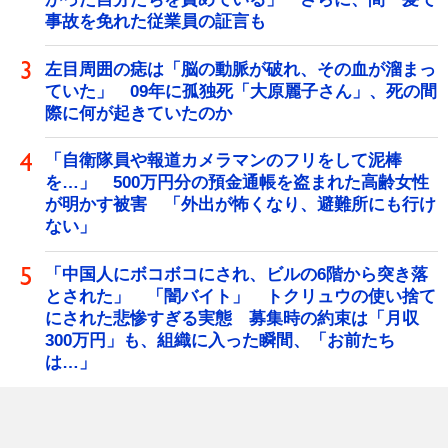
事故を免れた従業員の証言も
左目周囲の痣は「脳の動脈が破れ、その血が溜まっ
ていた」 09年に孤独死「大原麗子さん」、死の間
際に何が起きていたのか
「自衛隊員や報道カメラマンのフリをして泥棒
を…」 500万円分の預金通帳を盗まれた高齢女性
が明かす被害 「外出が怖くなり、避難所にも行け
ない」
「中国人にボコボコにされ、ビルの6階から突き落
とされた」 「闇バイト」 トクリュウの使い捨て
にされた悲惨すぎる実態 募集時の約束は「月収
300万円」も、組織に入った瞬間、「お前たち
は…」