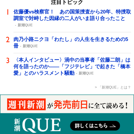
注目トピック
佐藤優vs検察官！ あの国策捜査から20年、特捜取
調室で対峙した因縁の二人がいま語り合ったこと
新潮QUE
肉乃小路ニクヨ「わたし」の人生を生きるための5
冊
新潮QUE
〈本人インタビュー〉渦中の当事者「佐藤二朗」は
何を語ったのか――「フジテレビ」で起きた「橋本
愛」とのハラスメント騒動
新潮QUE
「新潮QUE」とは？