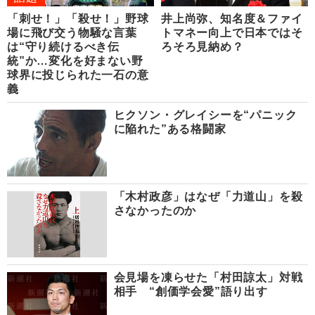
「刺せ！」「殺せ！」野球
井上尚弥、知名度＆ファイ
場に飛び交う物騒な言葉
トマネー向上で日本ではそ
は“守り続けるべき伝
ろそろ見納め？
統”か…変化を好まない野
球界に投じられた一石の意
義
ヒクソン・グレイシーを“パニック
に陥れた”ある格闘家
「木村政彦」はなぜ「力道山」を殺
さなかったのか
会見場を凍らせた「村田諒太」対戦
相手 “創価学会愛”語り出す