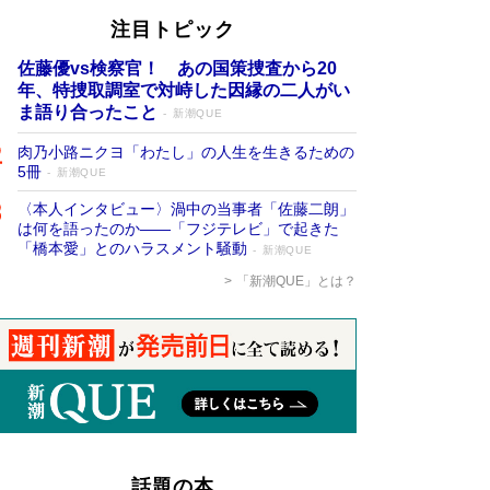
注目トピック
佐藤優vs検察官！ あの国策捜査から20
年、特捜取調室で対峙した因縁の二人がい
ま語り合ったこと
新潮QUE
肉乃小路ニクヨ「わたし」の人生を生きるための
5冊
新潮QUE
〈本人インタビュー〉渦中の当事者「佐藤二朗」
は何を語ったのか――「フジテレビ」で起きた
「橋本愛」とのハラスメント騒動
新潮QUE
「新潮QUE」とは？
話題の本