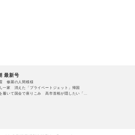
潮 最新号
震 修羅の人間模様
ん一家 消えた「プライベートジェット」帰国
を履いて国会で座りこみ 高市首相が隠したい「...