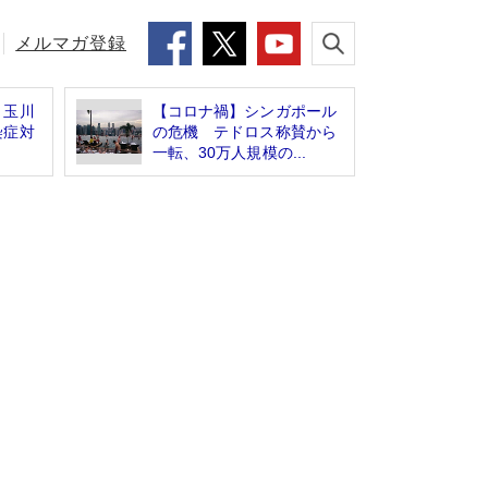
メルマガ登録
」玉川
【コロナ禍】シンガポール
染症対
の危機 テドロス称賛から
一転、30万人規模の...