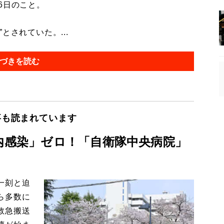
6日のこと。
されていた。...
づきを読む
事も読まれています
院内感染」ゼロ！「自衛隊中央病院」
一刻と迫
ら多数に
救急搬送