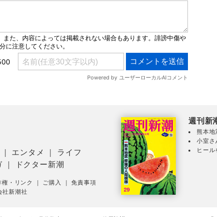
週刊新
熊本地
小室さ
ヒール
｜
エンタメ
｜
ライフ
ガ
｜
ドクター新潮
作権・リンク
｜
ご購入
｜
免責事項
会社新潮社