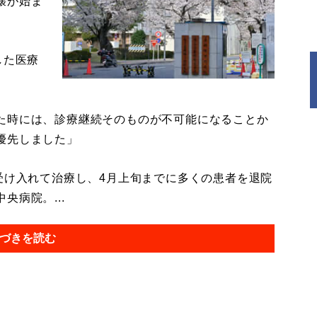
壊が始ま
した医療
た時には、診療継続そのものが不可能になることか
優先しました」
受け入れて治療し、4月上旬までに多くの患者を退院
病院。...
づきを読む