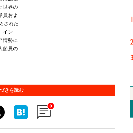
た世界の
船員およ
めされた
、イン
ア情勢に
人船員の
づきを読む
0