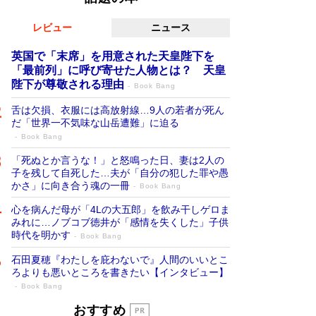
レビュー
ニュース
英国で「末席」を用意された天皇陛下を
「最前列」に呼び寄せた人物とは？ 天皇
陛下が尊敬される理由
Book Bang
舌は欠損、衣服には高放射線…9人の若者が死ん
だ「世界一不気味な山岳遭難」に迫る
Book Bang
「死ぬとか言うな！」と怒鳴った日、妻は2人の
子を残して自死した…夫が「自分の犯した罪や愚
かさ」に向き合う魂の一冊
Book Bang
心を病んだ母が「4Lの大五郎」を飲み干しゲロま
みれに…ノブコブ徳井が「感情を失くした」子供
時代を明かす
Book Bang
石田夏穂『わたしを庇わないで』人間のいいとこ
ろよりも悪いところを書きたい【インタビュー】
Book Bang
「叱って伸びるやつは、褒めたらもっと伸
おすすめ