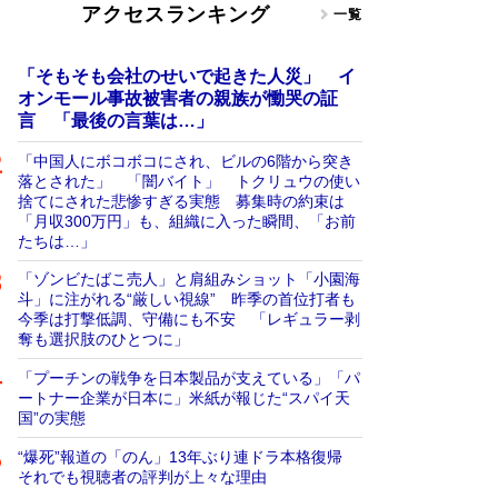
アクセスランキング
一覧
「そもそも会社のせいで起きた人災」 イ
オンモール事故被害者の親族が慟哭の証
言 「最後の言葉は…」
「中国人にボコボコにされ、ビルの6階から突き
落とされた」 「闇バイト」 トクリュウの使い
捨てにされた悲惨すぎる実態 募集時の約束は
「月収300万円」も、組織に入った瞬間、「お前
たちは…」
「ゾンビたばこ売人」と肩組みショット「小園海
斗」に注がれる“厳しい視線” 昨季の首位打者も
今季は打撃低調、守備にも不安 「レギュラー剥
奪も選択肢のひとつに」
「プーチンの戦争を日本製品が支えている」「パ
ートナー企業が日本に」米紙が報じた“スパイ天
国”の実態
“爆死”報道の「のん」13年ぶり連ドラ本格復帰
それでも視聴者の評判が上々な理由