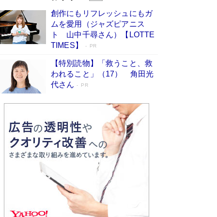
びる」俳優・高嶋政伸が家族に教わっ
創作にもリフレッシュにもガ
た“人を育てるコツ”…芸への考え方を明か
ムを愛用（ジャズピアニス
す
Book Bang
ト 山中千尋さん）【LOTTE
「『火垂るの墓』は、大嘘である」原作者が抱き
TIMES】
PR
続けた“自責の念”とは…「自己憐憫は描きたくな
い」監督が徹底的にこだわったこと（後編） #
【特別読物】「救うこと、救
戦争の記憶
Book Bang
われること」（17） 角田光
代さん
美輪明宏 晩年の回答を集めた『ほほえんで生き
PR
るための人生相談』がランクイン［エンターテイ
メントベストセラー］
Book Bang
「宇宙兄弟」最終46巻がベストセラー1位 宇宙
開発への関心を押し上げた18年の物語に幕 特装
版には「宇宙で描かれたマンガ」も収録
Book Bang
友近氏、絶賛！ 鎌倉を舞台に、孤独を抱えた
人々が新たな一歩を踏み出す連作短篇集『海のほ
とりのプラネット』試し読み
Book Bang