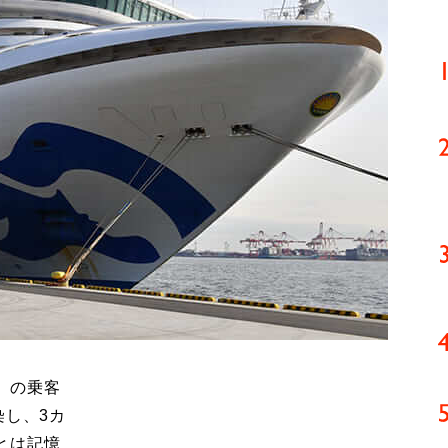
」の乗客
染し、3カ
とは記憶