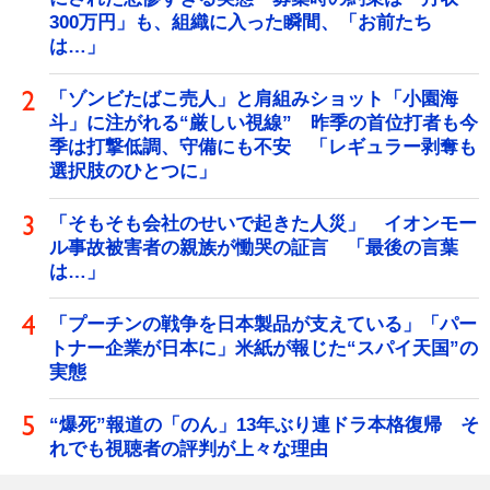
300万円」も、組織に入った瞬間、「お前たち
は…」
「ゾンビたばこ売人」と肩組みショット「小園海
斗」に注がれる“厳しい視線” 昨季の首位打者も今
季は打撃低調、守備にも不安 「レギュラー剥奪も
選択肢のひとつに」
「そもそも会社のせいで起きた人災」 イオンモー
ル事故被害者の親族が慟哭の証言 「最後の言葉
は…」
「プーチンの戦争を日本製品が支えている」「パー
トナー企業が日本に」米紙が報じた“スパイ天国”の
実態
“爆死”報道の「のん」13年ぶり連ドラ本格復帰 そ
れでも視聴者の評判が上々な理由