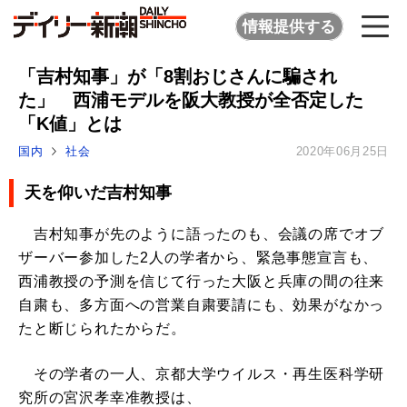
情報提供する
「吉村知事」が「8割おじさんに騙され
た」 西浦モデルを阪大教授が全否定した
「K値」とは
国内
社会
2020年06月25日
天を仰いだ吉村知事
吉村知事が先のように語ったのも、会議の席でオブ
ザーバー参加した2人の学者から、緊急事態宣言も、
西浦教授の予測を信じて行った大阪と兵庫の間の往来
自粛も、多方面への営業自粛要請にも、効果がなかっ
たと断じられたからだ。
その学者の一人、京都大学ウイルス・再生医科学研
究所の宮沢孝幸准教授は、