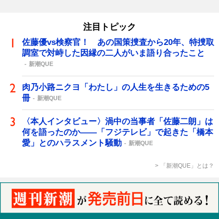
注目トピック
佐藤優vs検察官！ あの国策捜査から20年、特捜取
調室で対峙した因縁の二人がいま語り合ったこと
新潮QUE
肉乃小路ニクヨ「わたし」の人生を生きるための5
冊
新潮QUE
〈本人インタビュー〉渦中の当事者「佐藤二朗」は
何を語ったのか――「フジテレビ」で起きた「橋本
愛」とのハラスメント騒動
新潮QUE
「新潮QUE」とは？