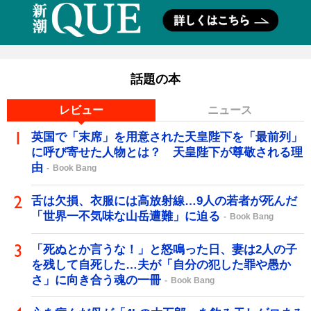
話題の本
レビュー
ニュース
英国で「末席」を用意された天皇陛下を「最前列」
に呼び寄せた人物とは？ 天皇陛下が尊敬される理
由
Book Bang
舌は欠損、衣服には高放射線…9人の若者が死んだ
「世界一不気味な山岳遭難」に迫る
Book Bang
「死ぬとか言うな！」と怒鳴った日、妻は2人の子
を残して自死した…夫が「自分の犯した罪や愚か
さ」に向き合う魂の一冊
Book Bang