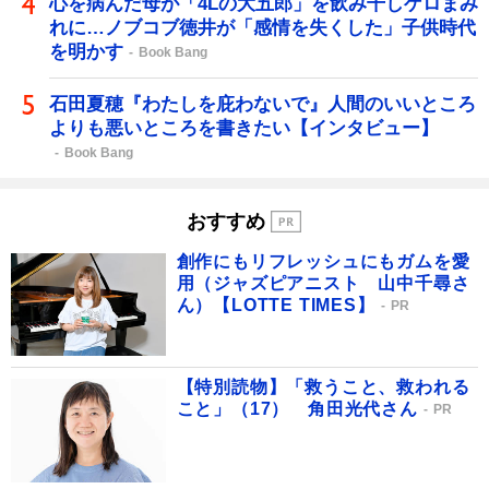
心を病んだ母が「4Lの大五郎」を飲み干しゲロまみ
れに…ノブコブ徳井が「感情を失くした」子供時代
を明かす
Book Bang
石田夏穂『わたしを庇わないで』人間のいいところ
よりも悪いところを書きたい【インタビュー】
Book Bang
おすすめ
創作にもリフレッシュにもガムを愛
用（ジャズピアニスト 山中千尋さ
ん）【LOTTE TIMES】
PR
【特別読物】「救うこと、救われる
こと」（17） 角田光代さん
PR