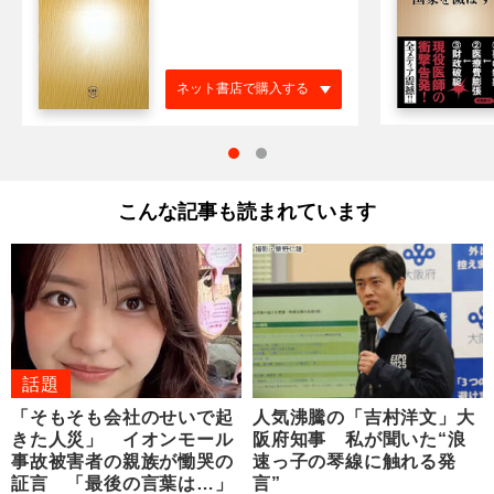
ネット書店で購入する
こんな記事も読まれています
話題
「そもそも会社のせいで起
人気沸騰の「吉村洋文」大
きた人災」 イオンモール
阪府知事 私が聞いた“浪
事故被害者の親族が慟哭の
速っ子の琴線に触れる発
証言 「最後の言葉は…」
言”