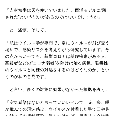
「吉村知事は天を仰いでいました。西浦モデルに“騙
された”という思いがあるのではないでしょうか」
と、述懐。そして、
「私はウイルス学が専門で、常にウイルスが飛び交う
場所で、感染リスクを考えながら研究しています。そ
の点からいっても、新型コロナは基礎疾患がある人、
高齢者などの“コロナ弱者”を除けば治る病気。強毒性
のウイルスと同様の対処をするのはどうなのか、とい
うのが私の意見です」
と言い、多くの対策に効果がなかった根拠を説く。
「空気感染はないと言っていいレベルで、咳、痰、唾
が飛んでの飛沫感染、ウイルスが付着した手で口や鼻
を触っての接触感染に気をつければ、感染リスクは非