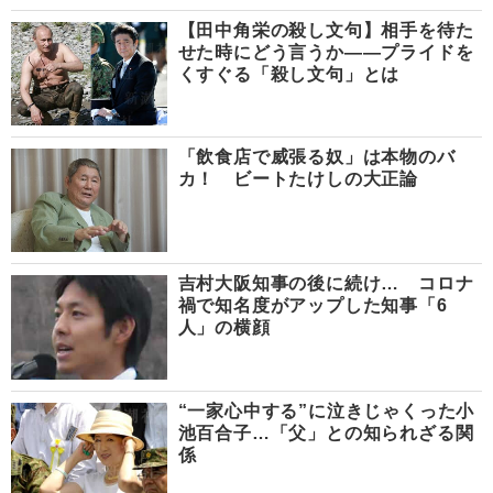
【田中角栄の殺し文句】相手を待た
せた時にどう言うか――プライドを
くすぐる「殺し文句」とは
「飲食店で威張る奴」は本物のバ
カ！ ビートたけしの大正論
吉村大阪知事の後に続け… コロナ
禍で知名度がアップした知事「6
人」の横顔
“一家心中する”に泣きじゃくった小
池百合子…「父」との知られざる関
係