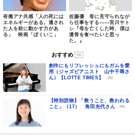
有働アナ共感「人の死には
佐藤優 母に見守られなが
エネルギーがある。遺され
ら仕事をする――宮川サト
た人を前に動かす力があ
シ『母を亡くした時、僕は
る」 映画「ぼくいこ」
遺骨を食べたいと思っ
た。』
おすすめ
創作にもリフレッシュにもガムを愛
用（ジャズピアニスト 山中千尋さ
ん）【LOTTE TIMES】
PR
【特別読物】「救うこと、救われる
こと」（17） 角田光代さん
PR