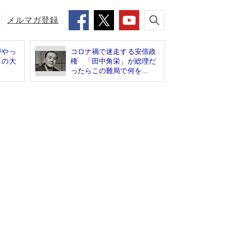
メルマガ登録
がやっ
コロナ禍で迷走する安倍政
しの大
権 「田中角栄」が総理だ
ったらこの難局で何を...