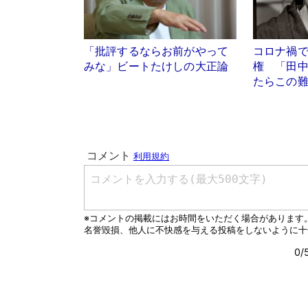
「批評するならお前がやって
コロナ禍
みな」ビートたけしの大正論
権 「田
たらこの