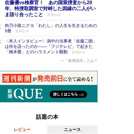
佐藤優vs検察官！ あの国策捜査から20
年、特捜取調室で対峙した因縁の二人がい
ま語り合ったこと
新潮QUE
肉乃小路ニクヨ「わたし」の人生を生きるための
5冊
新潮QUE
〈本人インタビュー〉渦中の当事者「佐藤二朗」
は何を語ったのか――「フジテレビ」で起きた
「橋本愛」とのハラスメント騒動
新潮QUE
「新潮QUE」とは？
話題の本
レビュー
ニュース