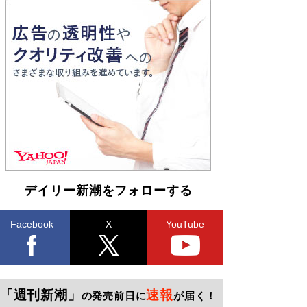
デイリー新潮をフォローする
Facebook
X
YouTube
「週刊新潮」
速報
の発売前日に
が届く！