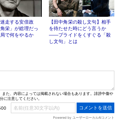
で迷走する安倍政
【田中角栄の殺し文句】相手
中角栄」が総理だっ
を待たせた時にどう言うか
難局で何をやるか
――プライドをくすぐる「殺
し文句」とは