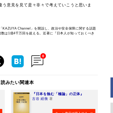
違う意見を見て是々非々で考えていこうと思いま
で「KAZUYA Channel」を開設し、政治や安全保障に関する話題
聴数は1億4千万回を超える。近著に『日本人が知っておくべき
0
て読みたい関連本
『日本を蝕む「極論」の正体』
古谷 経衡
著