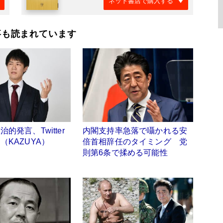
ネット書店で購入する
事も読まれています
的発言、Twitter
内閣支持率急落で囁かれる安
（KAZUYA）
倍首相辞任のタイミング 党
則第6条で揉める可能性