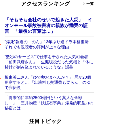
アクセスランキング
一覧
「そもそも会社のせいで起きた人災」 イ
オンモール事故被害者の親族が慟哭の証
言 「最後の言葉は…」
“爆死”報道の「のん」13年ぶり連ドラ本格復帰
それでも視聴者の評判が上々な理由
“数秒のサービス”で仕事を干された人気司会者
「前田武彦さん」 生涯現役だった気概と「体に
秒針が刻み込まれているような」話芸
板東英二さん「ゆで卵おまへんか？」 局が20個
用意すると… 「出演料も交通費も要らん」のゆ
で卵伝説
「将来的に年約2500億円という莫大な金額
に…」 三井物産「鉄鉱石事業」爆発的収益力の
秘密とは
注目トピック