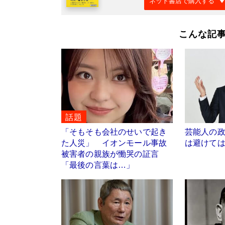
ネット書店で購入する
こんな記
話題
「そもそも会社のせいで起き
芸能人の政治
た人災」 イオンモール事故
は避けては
被害者の親族が慟哭の証言
「最後の言葉は…」