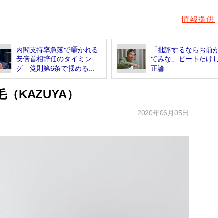
情報提供
内閣支持率急落で囁かれる
「批評するならお前
安倍首相辞任のタイミン
てみな」ビートたけ
グ 党則第6条で揉める...
正論
（KAZUYA）
2020年06月05日