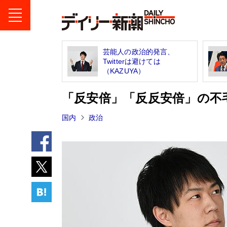
芸能人の政治的発言、
Twitterは避けては
（KAZUYA）
「反安倍」「反反安倍」の不毛
国内
政治