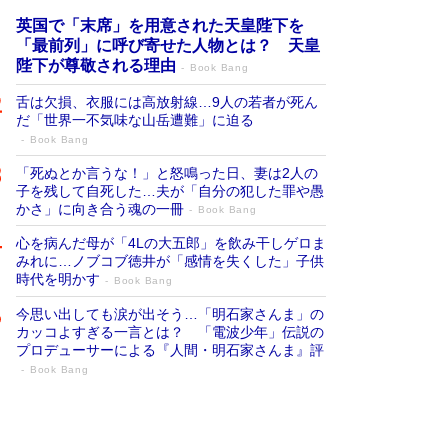
英国で「末席」を用意された天皇陛下を
「最前列」に呼び寄せた人物とは？ 天皇
陛下が尊敬される理由
Book Bang
舌は欠損、衣服には高放射線…9人の若者が死ん
だ「世界一不気味な山岳遭難」に迫る
Book Bang
「死ぬとか言うな！」と怒鳴った日、妻は2人の
子を残して自死した…夫が「自分の犯した罪や愚
かさ」に向き合う魂の一冊
Book Bang
心を病んだ母が「4Lの大五郎」を飲み干しゲロま
みれに…ノブコブ徳井が「感情を失くした」子供
時代を明かす
Book Bang
今思い出しても涙が出そう…「明石家さんま」の
カッコよすぎる一言とは？ 「電波少年」伝説の
プロデューサーによる『人間・明石家さんま』評
Book Bang
「宇宙兄弟」最終46巻がベストセラー1
位 宇宙開発への関心を押し上げた18年の
物語に幕 特装版には「宇宙で描かれたマ