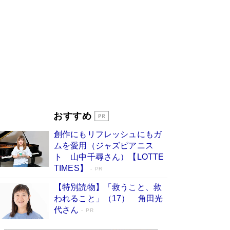
ンガ」も収録
Book Bang
美輪明宏 晩年の回答を集めた『ほほえんで生き
るための人生相談』がランクイン［エンターテイ
メントベストセラー］
Book Bang
「『火垂るの墓』は、大嘘である」原作者が抱き
続けた“自責の念”とは…「自己憐憫は描きたくな
い」監督が徹底的にこだわったこと（後編） #
戦争の記憶
Book Bang
皇室はなぜ世界から尊敬されているのか？ 「天
おすすめ
皇陛下はお元気でおられるか」がサウジ国王の第
一声になる理由
Book Bang
創作にもリフレッシュにもガ
東野圭吾、伊坂幸太郎の人気シリーズ最新作どち
ムを愛用（ジャズピアニス
らも文庫化 映画化された直木賞受賞作もランク
ト 山中千尋さん）【LOTTE
イン［文庫ベストセラー］
Book Bang
TIMES】
PR
【特別読物】「救うこと、救
われること」（17） 角田光
代さん
PR