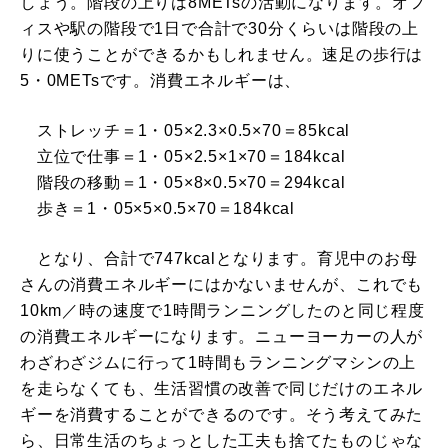
しょう。階段の上りは8METsの活動になります。オフ
ィスや駅の階段で1日で合計で30分くらいは階段の上
りに使うことができるかもしれません。速足の歩行は
5・0METsです。消費エネルギーは、
ストレッチ＝1・05×2.3×0.5×70＝85kcal
立位で仕事＝1・05×2.5×1×70＝184kcal
階段の移動＝1・05×8×0.5×70＝294kcal
歩き＝1・05×5×0.5×70＝184kcal
となり、合計で747kcalとなります。育児中のお母
さんの消費エネルギーにはかないませんが、これでも
10km／時の速度で1時間ランニングしたのと同じ程度
の消費エネルギーになります。ニューヨーカーの人が
わざわざジムに行って1時間もランニングマシンの上
を走らなくても、生活習慣の改善で同じだけのエネル
ギーを消費することができるのです。そう考えてみた
ら、日常生活のちょっとした工夫も捨てたものじゃな