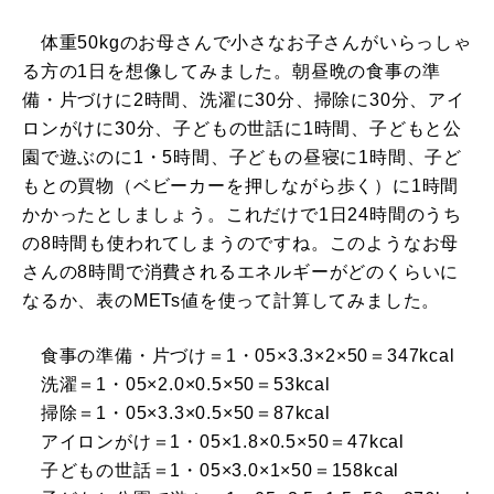
体重50kgのお母さんで小さなお子さんがいらっしゃ
る方の1日を想像してみました。朝昼晩の食事の準
備・片づけに2時間、洗濯に30分、掃除に30分、アイ
ロンがけに30分、子どもの世話に1時間、子どもと公
園で遊ぶのに1・5時間、子どもの昼寝に1時間、子ど
もとの買物（ベビーカーを押しながら歩く）に1時間
かかったとしましょう。これだけで1日24時間のうち
の8時間も使われてしまうのですね。このようなお母
さんの8時間で消費されるエネルギーがどのくらいに
なるか、表のMETs値を使って計算してみました。
食事の準備・片づけ＝1・05×3.3×2×50＝347kcal
洗濯＝1・05×2.0×0.5×50＝53kcal
掃除＝1・05×3.3×0.5×50＝87kcal
アイロンがけ＝1・05×1.8×0.5×50＝47kcal
子どもの世話＝1・05×3.0×1×50＝158kcal