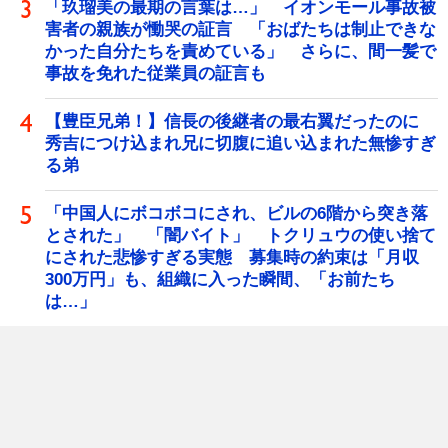
「玖瑠美の最期の言葉は…」 イオンモール事故被
害者の親族が慟哭の証言 「おばたちは制止できな
かった自分たちを責めている」 さらに、間一髪で
事故を免れた従業員の証言も
【豊臣兄弟！】信長の後継者の最右翼だったのに
秀吉につけ込まれ兄に切腹に追い込まれた無惨すぎ
る弟
「中国人にボコボコにされ、ビルの6階から突き落
とされた」 「闇バイト」 トクリュウの使い捨て
にされた悲惨すぎる実態 募集時の約束は「月収
300万円」も、組織に入った瞬間、「お前たち
は…」