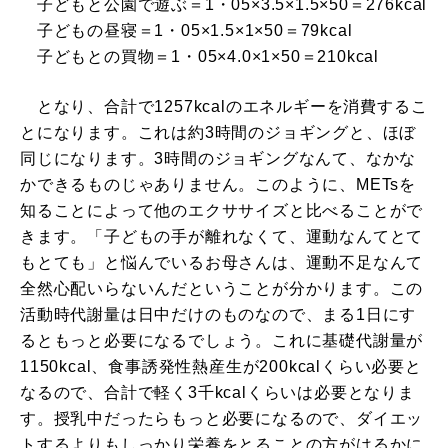
子どもと公園で遊ぶ＝1・05×3.5×1.5×50＝276kcal
子どもの昼寝＝1・05×1.5×1×50＝79kcal
子どもとの買物＝1・05×4.0×1×50＝210kcal
となり、合計で1257kcalのエネルギーを消費するこ
とになります。これは約3時間のジョギングと、ほぼ
同じになります。3時間のジョギングなんて、なかな
かできるものじゃありません。このように、METsを
知ることによって他のエクササイズと比べることがで
きます。「子どもの手が離れなくて、運動なんてとて
もとても」と悩んでいるお母さんは、運動不足なんて
全然心配いらないんだということが分かります。この
活動時代謝量は日中だけのものなので、まる1日にす
るともっと必要になるでしょう。これに基礎代謝量が
1150kcal、食事誘発性熱産生が200kcalくらい必要と
なるので、合計で軽く3千kcalくらいは必要となりま
す。授乳中だったらもっと必要になるので、ダイエッ
トするよりもしっかり栄養をとることの方がはるかに