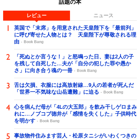
話題の本
レビュー
ニュース
英国で「末席」を用意された天皇陛下を「最前列」
に呼び寄せた人物とは？ 天皇陛下が尊敬される理
由
Book Bang
「死ぬとか言うな！」と怒鳴った日、妻は2人の子
を残して自死した…夫が「自分の犯した罪や愚か
さ」に向き合う魂の一冊
Book Bang
舌は欠損、衣服には高放射線…9人の若者が死んだ
「世界一不気味な山岳遭難」に迫る
Book Bang
心を病んだ母が「4Lの大五郎」を飲み干しゲロまみ
れに…ノブコブ徳井が「感情を失くした」子供時代
を明かす
Book Bang
事故物件住みます芸人・松原タニシがいわくつきの